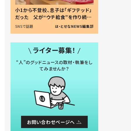
小1から不登校、息子は「ギフテッド」
だった 父が“ウチ給食”を作り続け
る理由とは #令和の親 #令和の子
SNSで話題
ほ・とせなNEWS編集部
ライター募集！
“人”のグッドニュースの取材・執筆をし
てみませんか？
お問い合わせページへ