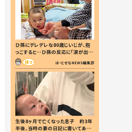
ひ孫にデレデレな80歳じいじが、抱
っこすると…ひ孫の反応に「涙が出ま
した」「可愛くて仕方ない」
ほ・とせなNEWS編集部
生後8ヶ月で亡くなった息子 約3年
半後、当時の妻の日記に書いてあっ