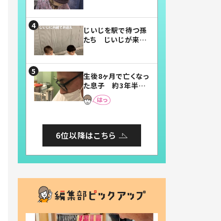
賛したお弁当に「美
味しそう」「お弁当す
ごい」
じいじを駅で待つ孫
たち じいじが来た
瞬間…！？「じいじイ
ケメン」「デレッデレ」
「嬉しくて可愛くてた
生後8ヶ月で亡くなっ
まらない」「幸せにな
た息子 約3年半
れる」
後、当時の妻の日記
に書いてあった本音
とは
6位以降はこちら