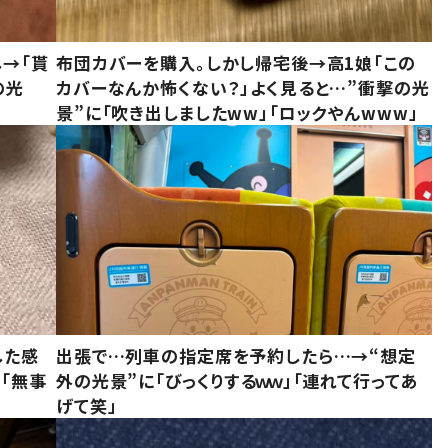
し→「貰
布団カバーを購入。しかし帰宅後→高1娘「この
の光
カバーなんか怖くない？」よく見ると…”衝撃の光
景”に「吹き出しましたww」「ロックやんwww」
した感
出張で…列車の指定席を予約したら…→“想定
に「無事
外の光景”に「びっくりするｗｗ」「連れて行ってあ
げて笑」