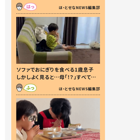
た本音とは
ほ・とせなNEWS編集部
ソファでおにぎりを食べる1歳息子
しかしよく見ると…母「！？」すべてを
察した母の投稿に「可愛いから許
ほ・とせなNEWS編集部
す！」「現行犯〜」