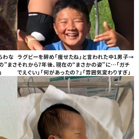
らわな
ラグビーを辞め「痩せたね」と言われた中1男子→
の”まさ
それから7年後、現在の“まさかの姿”に…「ガチ
」
でえぐい」「何があったの？」「雰囲気変わりすぎ」