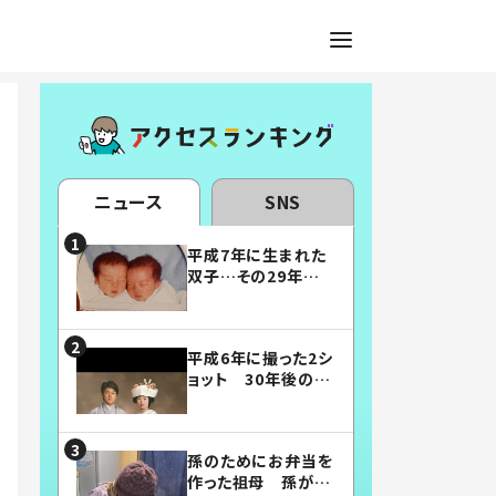
ニュース
SNS
平成7年に生まれた
双子…その29年後
の姿に「漫画みたい」
「素敵すぎる」
平成6年に撮った2シ
ョット 30年後の姿
に…「美男美女」「こ
んな夫婦になりた
い」
孫のためにお弁当を
作った祖母 孫が絶