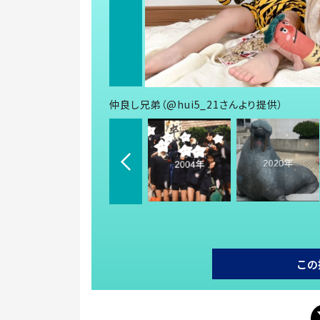
仲良し兄弟（@hui5_21さんより提供）
この