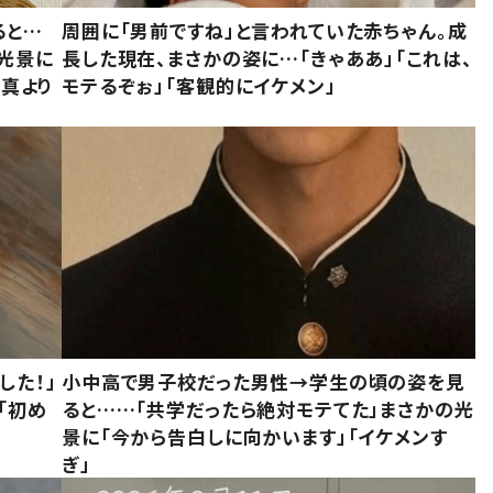
ると…
周囲に「男前ですね」と言われていた赤ちゃん。成
た光景に
長した現在、まさかの姿に…「きゃああ」「これは、
写真より
モテるぞぉ」「客観的にイケメン」
した！」
小中高で男子校だった男性→学生の頃の姿を見
「初め
ると……「共学だったら絶対モテてた」まさかの光
」
景に「今から告白しに向かいます」「イケメンす
ぎ」