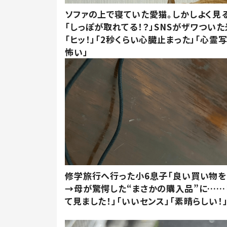
ソファの上で寝ていた愛猫。しかしよく見
「しっぽが取れてる！？」SNSがザワつい
「ヒッ！」「2秒くらい心臓止まった」「心霊
怖い」
修学旅行へ行った小6息子「良い買い物を
→母が驚愕した“まさかの購入品”に……
て見ました！」「いいセンス」「素晴らしい！