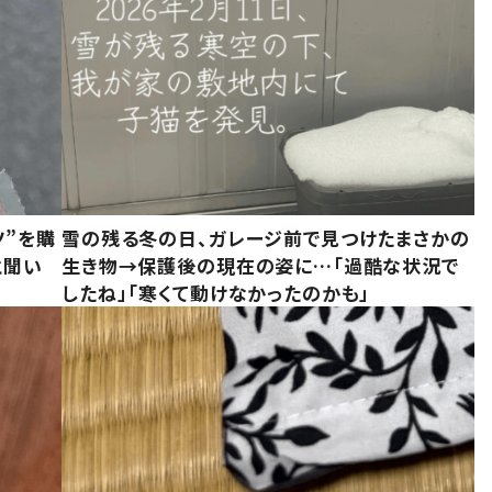
ツ”を購
雪の残る冬の日、ガレージ前で見つけたまさかの
と聞い
生き物→保護後の現在の姿に…「過酷な状況で
したね」「寒くて動けなかったのかも」