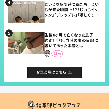
じいじを駅で待つ孫たち じい
じが来た瞬間…！？「じいじイケ
メン」「デレッデレ」「嬉しくて可
愛くてたまらない」「幸せになれ
る」
生後8ヶ月で亡くなった息子
約3年半後、当時の妻の日記に
書いてあった本音とは
6位以降はこちら