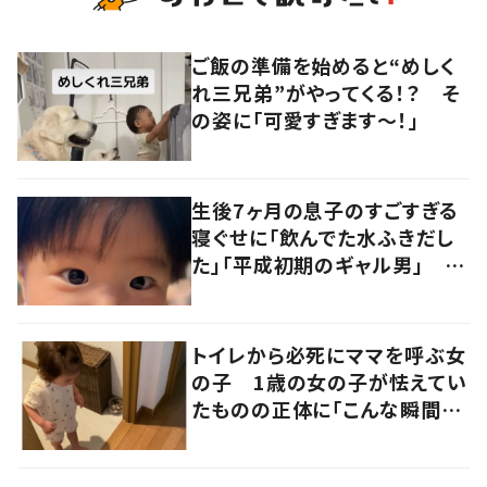
ご飯の準備を始めると“めしく
れ三兄弟”がやってくる！？ そ
の姿に「可愛すぎます〜！」
生後7ヶ月の息子のすごすぎる
寝ぐせに「飲んでた水ふきだし
た」「平成初期のギャル男」 実
は遺伝が関係しており、祖父の
写真にも反響が
トイレから必死にママを呼ぶ女
の子 1歳の女の子が怯えてい
たものの正体に「こんな瞬間
が！？」「可愛いぃぃ！」の声