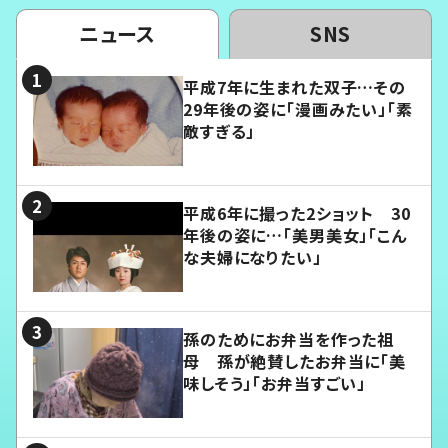
ニュース
SNS
平成7年に生まれた双子…その
29年後の姿に「漫画みたい」「素
敵すぎる」
平成6年に撮った2ショット 30
年後の姿に…「美男美女」「こん
な夫婦になりたい」
孫のためにお弁当を作った祖
母 孫が絶賛したお弁当に「美
味しそう」「お弁当すごい」