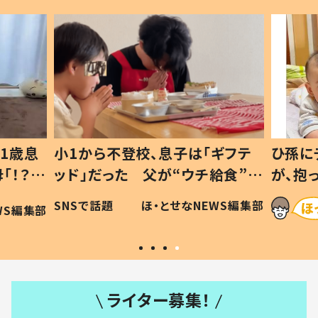
1歳息
小1から不登校、息子は「ギフテ
ひ孫に
「！？」
ッド」だった 父が“ウチ給食”を
が、抱
に「可愛
作り続ける理由とは #令和の親
「涙が
SNSで話題
ほ・とせなNEWS編集部
WS編集部
#令和の子
い」
ライター募集！