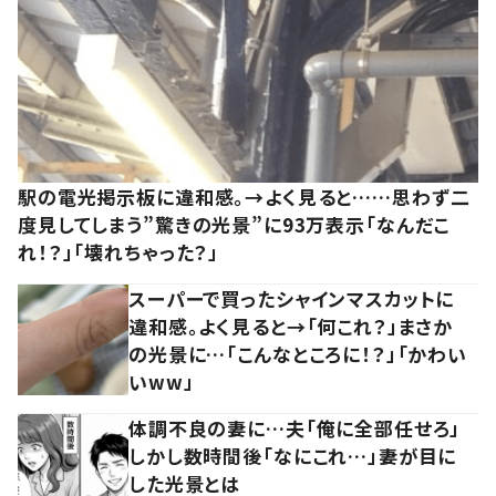
駅の電光掲示板に違和感。→よく見ると……思わず二
度見してしまう”驚きの光景”に93万表示「なんだこ
れ！？」「壊れちゃった？」
スーパーで買ったシャインマスカットに
違和感。よく見ると→「何これ？」まさか
の光景に…「こんなところに！？」「かわい
いww」
体調不良の妻に…夫「俺に全部任せろ」
しかし数時間後「なにこれ…」妻が目に
した光景とは