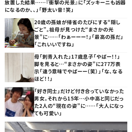
放置した結果……『衝撃の光景』に「ズッキーニも凶器
になるのか、、」「野太い音！笑」
20歳の孫娘が帰省のたびにする“隠し
ごと”。祖母が見つけた“まさかの光
景”に……「わぁーーー！」「最高の孫だ」
「これいいですね」
母「刺青入れた」17歳息子「やばー！！」
脚を見ると…“まさかの姿”に277万表
示「違う意味でやばーー（笑）」「な、なる
ほど！！」
「好き同士」だけど付き合っていなかった
男女。それから15年…小中高と同じだっ
た2人の“現在の姿”に……「大人になっ
ても可愛い」