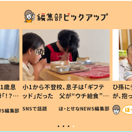
1歳息
小1から不登校、息子は「ギフテ
ひ孫に
「！？」
ッド」だった 父が“ウチ給食”を
が、抱
に「可愛
作り続ける理由とは #令和の親
「涙が
SNSで話題
ほ・とせなNEWS編集部
WS編集部
#令和の子
い」