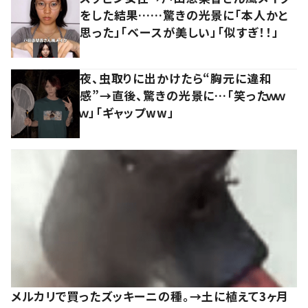
をした結果……驚きの光景に「本人かと
思った」「ベースが美しい」「似すぎ！！」
夜、虫取りに出かけたら“胸元に違和
感”→直後、驚きの光景に…「笑ったｗｗ
ｗ」「ギャップww」
メルカリで買ったズッキーニの種。→土に植えて3ヶ月