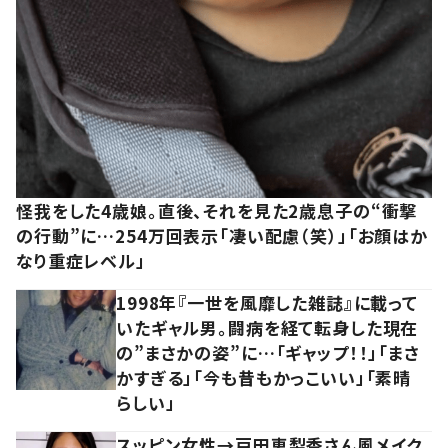
怪我をした4歳娘。直後、それを見た2歳息子の“衝撃
の行動”に…254万回表示「凄い配慮（笑）」「お顔はか
なり重症レベル」
1998年『一世を風靡した雑誌』に載って
いたギャル男。闘病を経て転身した現在
の”まさかの姿”に…「ギャップ！！」「まさ
かすぎる」「今も昔もかっこいい」「素晴
らしい」
スッピン女性→戸田恵梨香さん風メイク