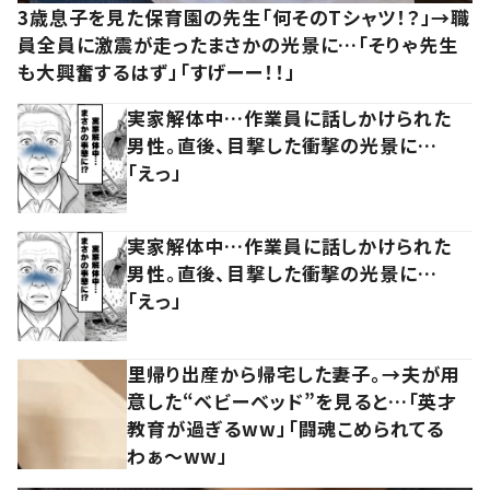
3歳息子を見た保育園の先生「何そのTシャツ！？」→職
員全員に激震が走ったまさかの光景に…「そりゃ先生
も大興奮するはず」「すげーー！！」
実家解体中…作業員に話しかけられた
男性。直後、目撃した衝撃の光景に…
「えっ」
実家解体中…作業員に話しかけられた
男性。直後、目撃した衝撃の光景に…
「えっ」
里帰り出産から帰宅した妻子。→夫が用
意した“ベビーベッド”を見ると…「英才
教育が過ぎるww」「闘魂こめられてる
わぁ～ww」