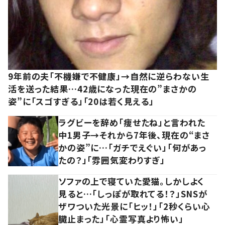
9年前の夫「不機嫌で不健康」→自然に逆らわない生
活を送った結果…42歳になった現在の”まさかの
姿”に「スゴすぎる」「20は若く見える」
ラグビーを辞め「痩せたね」と言われた
中1男子→それから7年後、現在の“まさ
かの姿”に…「ガチでえぐい」「何があっ
たの？」「雰囲気変わりすぎ」
ソファの上で寝ていた愛猫。しかしよく
見ると…「しっぽが取れてる！？」SNSが
ザワついた光景に「ヒッ！」「2秒くらい心
臓止まった」「心霊写真より怖い」