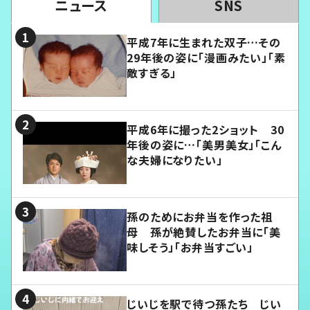
ニュース
SNS
平成7年に生まれた双子…その
29年後の姿に「漫画みたい」「素
敵すぎる」
平成6年に撮った2ショット 30
年後の姿に…「美男美女」「こん
な夫婦になりたい」
孫のためにお弁当を作った祖
母 孫が絶賛したお弁当に「美
味しそう」「お弁当すごい」
じいじを駅で待つ孫たち じい