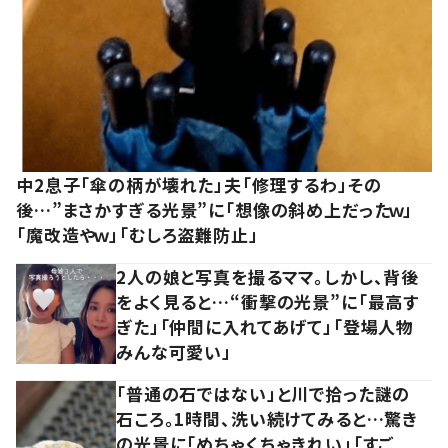
中2息子「傘の柄が壊れた」夫「修理するわ」その
後…”まさかすぎる光景”に「想像の斜め上だったｗ」
「魔改造やｗ」「むしろ盗難防止」
2人の娘と写真を撮るママ。しかし、背後
をよく見ると…“衝撃の光景”に「最高す
ぎた」「仲間に入れてあげて」「登場人物
みんな可愛い」
「普通の石ではない」と川で拾った謎の
石ころ。1時間、洗い続けてみると…驚き
の光景に「めちゃくちゃきれい」「すご