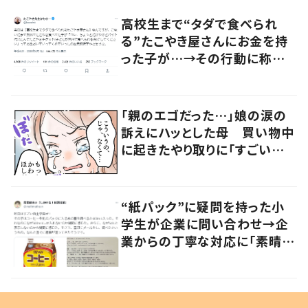
高校生まで“タダで食べられ
る”たこやき屋さんにお金を持
った子が…→その行動に称賛
の声
「親のエゴだった…」娘の涙の
訴えにハッとした母 買い物中
に起きたやり取りに「すごい分
かる」「改めて気付かされた」
“紙パック”に疑問を持った小
学生が企業に問い合わせ→企
業からの丁寧な対応に「素晴ら
しい」の声