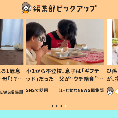
1歳息
小1から不登校、息子は「ギフテ
ひ孫に
「！？」
ッド」だった 父が“ウチ給食”を
が、抱
に「可愛
作り続ける理由とは #令和の親
「涙が
SNSで話題
ほ・とせなNEWS編集部
WS編集部
#令和の子
い」