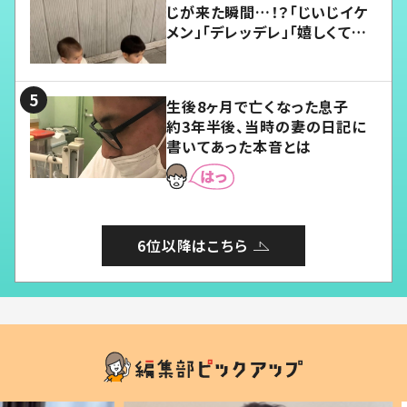
じが来た瞬間…！？「じいじイケ
メン」「デレッデレ」「嬉しくて可
愛くてたまらない」「幸せになれ
る」
生後8ヶ月で亡くなった息子
約3年半後、当時の妻の日記に
書いてあった本音とは
6位以降はこちら