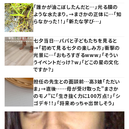
「誰かが油こぼしたんだと…」光る膜の
ような水たまり。→まさかの正体に…「知
らなかった！！」「新たな学び…」
七夕当日…パパと子どもたちを見ると
→「初めて見る七夕の楽しみ方」衝撃の
光景に…「おもろすぎるwww」「そうい
うイベントだっけ？w」「どこの星の文化
ですか？」
担任の先生との面談前…高3娘「ただい
ま」→直後……母が受け取った”まさか
のモノ”に「生き抜く力に100万点！」「シ
ゴデキ！！」「将来めっちゃ出世しそう」