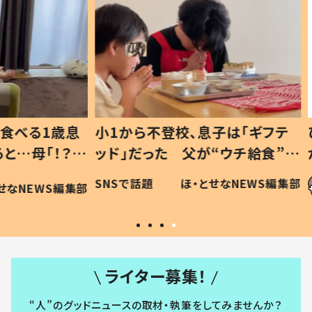
1歳息
小1から不登校、息子は「ギフテ
ひ孫に
「！？」
ッド」だった 父が“ウチ給食”を
が、抱
に「可愛
作り続ける理由とは #令和の親
「涙が
SNSで話題
ほ・とせなNEWS編集部
WS編集部
#令和の子
い」
ライター募集！
“人”のグッドニュースの取材・執筆をしてみませんか？