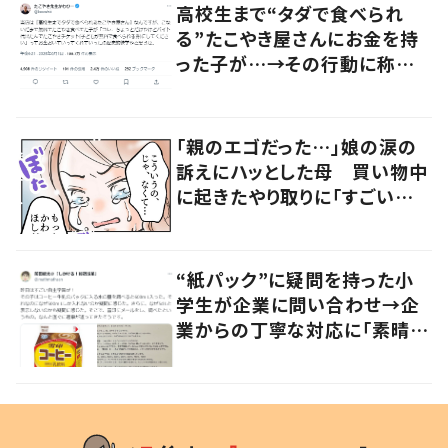
高校生まで“タダで食べられ
る”たこやき屋さんにお金を持
った子が…→その行動に称賛
の声
「親のエゴだった…」娘の涙の
訴えにハッとした母 買い物中
に起きたやり取りに「すごい分
かる」「改めて気付かされた」
“紙パック”に疑問を持った小
学生が企業に問い合わせ→企
業からの丁寧な対応に「素晴ら
しい」の声