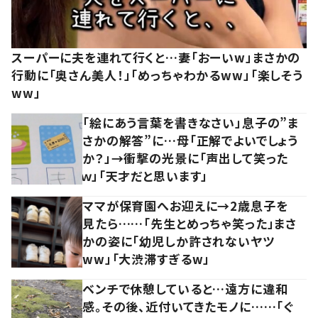
スーパーに夫を連れて行くと…妻「おーいw」まさかの
行動に「奥さん美人！」「めっちゃわかるww」「楽しそう
ww」
「絵にあう言葉を書きなさい」息子の”ま
さかの解答”に…母「正解でよいでしょう
か？」→衝撃の光景に「声出して笑った
ｗ」「天才だと思います」
ママが保育園へお迎えに→2歳息子を
見たら……「先生とめっちゃ笑った」まさ
かの姿に「幼児しか許されないヤツ
ww」「大渋滞すぎるw」
ベンチで休憩していると…遠方に違和
感。その後、近付いてきたモノに……「ぐ