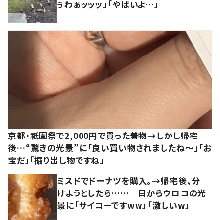
ぅわぁッッッ」「やばいよ…」
京都・祇園祭で2,000円で買った着物→しかし帰宅
後…“驚きの光景”に「良い買い物されましたね～」「お
宝だ」「掘り出し物ですね」
ミスドでドーナツを購入。→帰宅後、分
けようとしたら…… 目からウロコの光
景に「サイコーですww」「激しいw」