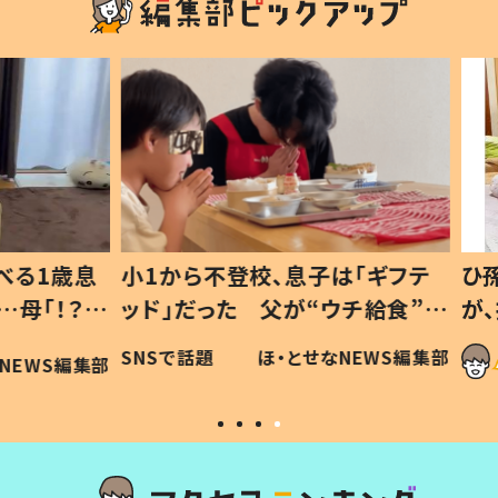
1歳息
小1から不登校、息子は「ギフテ
ひ孫に
「！？」
ッド」だった 父が“ウチ給食”を
が、抱
に「可愛
作り続ける理由とは #令和の親
「涙が
SNSで話題
ほ・とせなNEWS編集部
WS編集部
#令和の子
い」