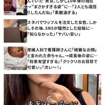
んでいた”男女。しかし10年後の現在
→”まさかすぎる姿”に…「2人とも遠回
りしたんだね」「素敵過ぎる」
スタバでワッフルを注文した女性。しか
しその後、SNSが騒然とした投稿に…
「知らなかった」「ヤバい安い」
産婦人科で看護師さんに「綺麗なお顔」
と言われた赤ちゃん。→成長後の姿に…
「将来有望すぎる」「クリクリのお目目で
可愛い」「渋い～！」