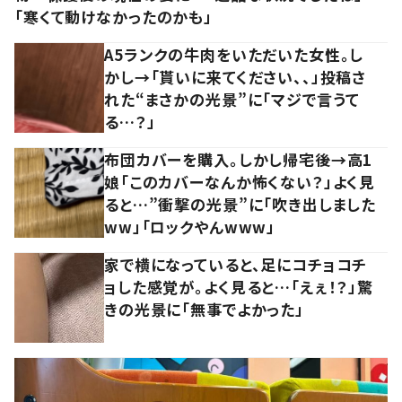
「寒くて動けなかったのかも」
A5ランクの牛肉をいただいた女性。し
かし→「貰いに来てください、、」投稿さ
れた“まさかの光景”に「マジで言うて
る…？」
布団カバーを購入。しかし帰宅後→高1
娘「このカバーなんか怖くない？」よく見
ると…”衝撃の光景”に「吹き出しました
ww」「ロックやんwww」
家で横になっていると、足にコチョコチ
ョした感覚が。よく見ると…「えぇ！？」驚
きの光景に「無事でよかった」