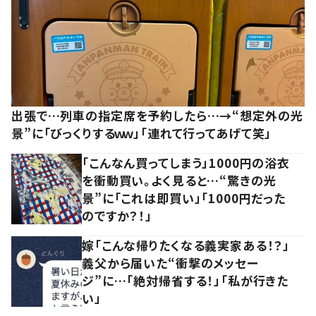
出張で…列車の指定席を予約したら…→“想定外の光
景”に「びっくりするｗｗ」「連れて行ってあげて笑」
「こんなん買ってしまう」1000円の浴衣
を衝動買い。よく見ると…“驚きの光
景”に「これは即買い」「1000円だった
のですか？！」
嫁「こんな帰りたくなる義実家ある！？」
義父から届いた“衝撃のメッセー
ジ”に…「絶対帰省する！」「私が行きた
い」