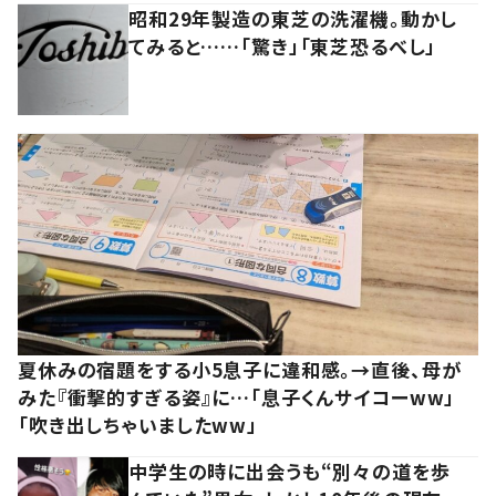
昭和29年製造の東芝の洗濯機。動かし
てみると……「驚き」「東芝恐るべし」
夏休みの宿題をする小5息子に違和感。→直後、母が
みた『衝撃的すぎる姿』に…「息子くんサイコーww」
「吹き出しちゃいましたww」
中学生の時に出会うも“別々の道を歩