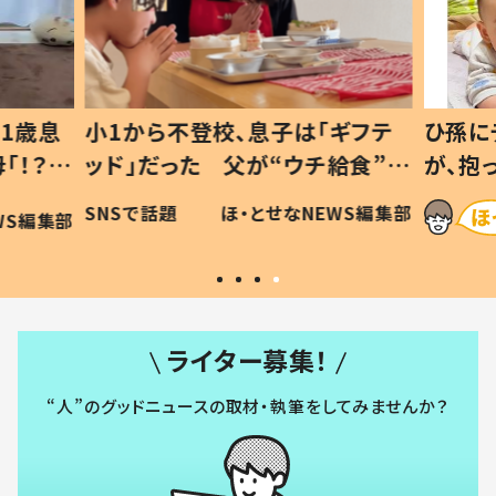
1歳息
小1から不登校、息子は「ギフテ
ひ孫に
「！？」
ッド」だった 父が“ウチ給食”を
が、抱
に「可愛
作り続ける理由とは #令和の親
「涙が
SNSで話題
ほ・とせなNEWS編集部
WS編集部
#令和の子
い」
ライター募集！
“人”のグッドニュースの取材・執筆をしてみませんか？