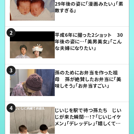
29年後の姿に「漫画みたい」「素
敵すぎる」
平成6年に撮った2ショット 30
年後の姿に…「美男美女」「こん
な夫婦になりたい」
孫のためにお弁当を作った祖
母 孫が絶賛したお弁当に「美
味しそう」「お弁当すごい」
じいじを駅で待つ孫たち じい
じが来た瞬間…！？「じいじイケ
メン」「デレッデレ」「嬉しくて可
愛くてたまらない」「幸せになれ