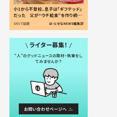
小1から不登校、息子は「ギフテッド」
だった 父が“ウチ給食”を作り続け
る理由とは #令和の親 #令和の子
SNSで話題
ほ・とせなNEWS編集部
ライター募集！
“人”のグッドニュースの取材・執筆をし
てみませんか？
お問い合わせページへ