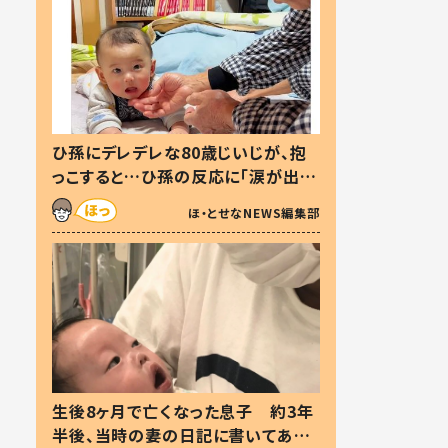
ひ孫にデレデレな80歳じいじが、抱
っこすると…ひ孫の反応に「涙が出ま
した」「可愛くて仕方ない」
ほ・とせなNEWS編集部
生後8ヶ月で亡くなった息子 約3年
半後、当時の妻の日記に書いてあっ