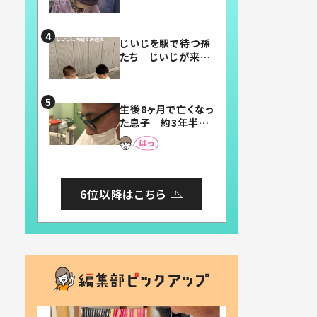
賛したお弁当に「美
味しそう」「お弁当す
ごい」
じいじを駅で待つ孫
たち じいじが来た
瞬間…！？「じいじイ
ケメン」「デレッデレ」
「嬉しくて可愛くてた
生後8ヶ月で亡くなっ
まらない」「幸せにな
た息子 約3年半
れる」
後、当時の妻の日記
に書いてあった本音
とは
6位以降はこちら