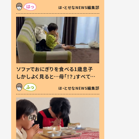
た本音とは
ほ・とせなNEWS編集部
ソファでおにぎりを食べる1歳息子
しかしよく見ると…母「！？」すべてを
察した母の投稿に「可愛いから許
ほ・とせなNEWS編集部
す！」「現行犯〜」