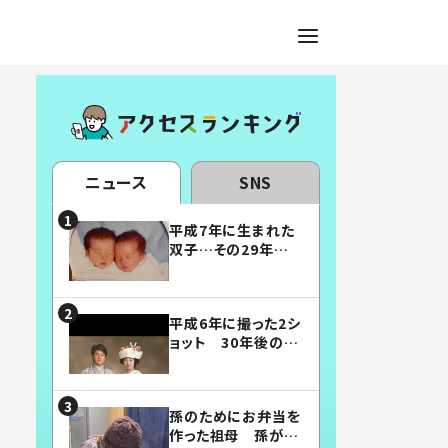
ニュース
SNS
平成7年に生まれた
双子…その29年後
の姿に「漫画みたい」
「素敵すぎる」
平成6年に撮った2シ
ョット 30年後の姿
に…「美男美女」「こ
んな夫婦になりた
い」
孫のためにお弁当を
作った祖母 孫が絶