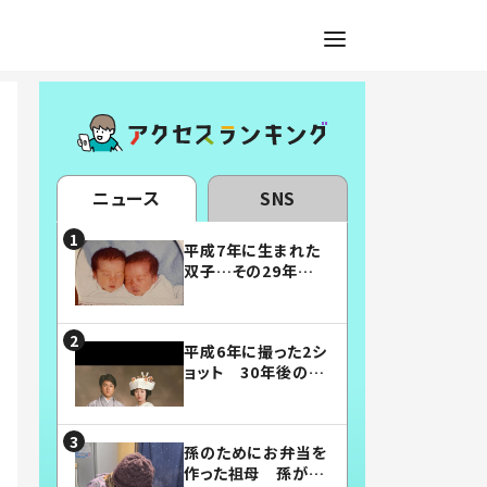
ニュース
SNS
平成7年に生まれた
双子…その29年後
の姿に「漫画みたい」
「素敵すぎる」
平成6年に撮った2シ
ョット 30年後の姿
に…「美男美女」「こ
んな夫婦になりた
い」
孫のためにお弁当を
作った祖母 孫が絶