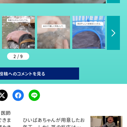
2 / 9
投稿へのコメントを見る
 医師
できま
ひいばあちゃんが用意したお
寝たき
年玉 しかし孫の反応は…