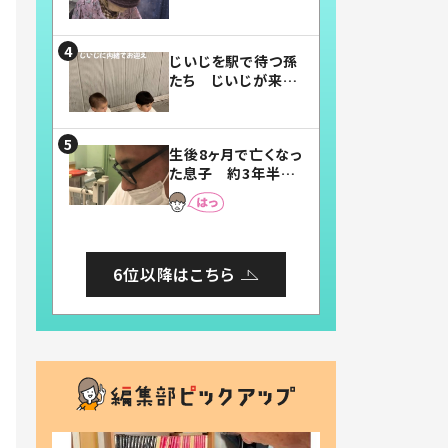
賛したお弁当に「美
味しそう」「お弁当す
ごい」
じいじを駅で待つ孫
たち じいじが来た
瞬間…！？「じいじイ
ケメン」「デレッデレ」
「嬉しくて可愛くてた
生後8ヶ月で亡くなっ
まらない」「幸せにな
た息子 約3年半
れる」
後、当時の妻の日記
に書いてあった本音
とは
6位以降はこちら