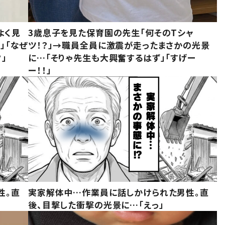
よく見
3歳息子を見た保育園の先生「何そのTシャ
」「なぜ
ツ！？」→職員全員に激震が走ったまさかの光景
」
に…「そりゃ先生も大興奮するはず」「すげー
ー！！」
性。直
実家解体中…作業員に話しかけられた男性。直
後、目撃した衝撃の光景に…「えっ」