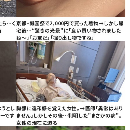
たら…く
京都・祇園祭で2,000円で買った着物→しかし帰
」
宅後…“驚きの光景”に「良い買い物されました
ね～」「お宝だ」「掘り出し物ですね」
ようとし
胸部に違和感を覚えた女性。→医師「異常はあり
ーです
ません」しかしその後…判明した”まさかの病”。
女性の現在に迫る