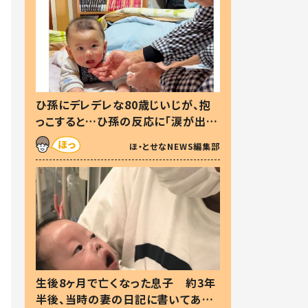
ひ孫にデレデレな80歳じいじが、抱
っこすると…ひ孫の反応に「涙が出ま
した」「可愛くて仕方ない」
ほ・とせなNEWS編集部
生後8ヶ月で亡くなった息子 約3年
半後、当時の妻の日記に書いてあっ