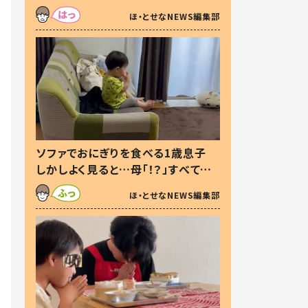
た本音とは
ほ・とせなNEWS編集部
ソファでおにぎりを食べる1歳息子
しかしよく見ると…母「！？」すべてを
察した母の投稿に「可愛いから許
ほ・とせなNEWS編集部
す！」「現行犯〜」