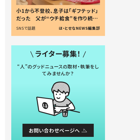
小1から不登校、息子は「ギフテッド」
だった 父が“ウチ給食”を作り続け
る理由とは #令和の親 #令和の子
SNSで話題
ほ・とせなNEWS編集部
ライター募集！
“人”のグッドニュースの取材・執筆をし
てみませんか？
お問い合わせページへ