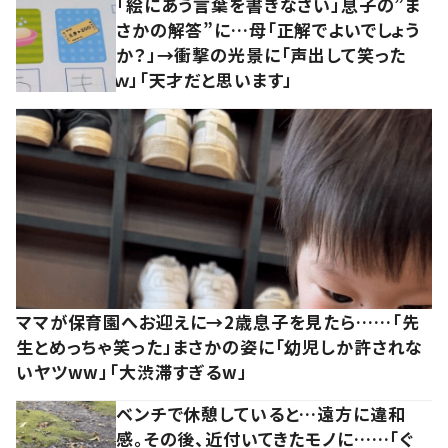
「絵にあう言葉を書きなさい」息子の”ま
さかの解答”に…母「正解でよいでしょう
か？」→衝撃の光景に「声出して笑った
ｗ」「天才だと思います」
ママが保育園へお迎えに→2歳息子を見たら……「先
生とめっちゃ笑った」まさかの姿に「幼児しか許されな
いヤツww」「大渋滞すぎるw」
ベンチで休憩していると…遠方に違和
感。その後、近付いてきたモノに……「ぐ