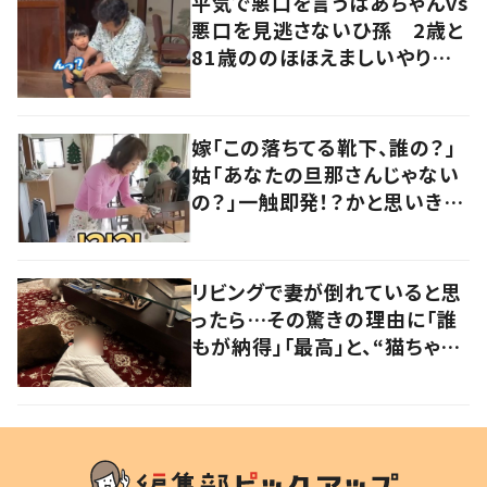
平気で悪口を言うばあちゃんvs
悪口を見逃さないひ孫 2歳と
81歳ののほほえましいやり取り
に「口悪いけど可愛い」の声
嫁「この落ちてる靴下、誰の？」
姑「あなたの旦那さんじゃない
の？」一触即発！？かと思いき
や…持ち主が判明し「声だして
大爆笑しちゃった」
リビングで妻が倒れていると思
ったら…その驚きの理由に「誰
もが納得」「最高」と、“猫ちゃん
好きユーザー”からの共感集ま
る！