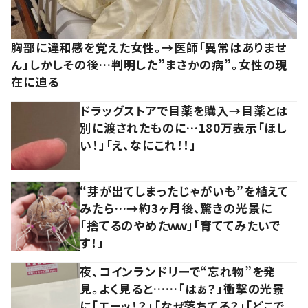
胸部に違和感を覚えた女性。→医師「異常はありませ
ん」しかしその後…判明した”まさかの病”。女性の現
在に迫る
ドラッグストアで目薬を購入→目薬とは
別に渡されたものに…180万表示「ほし
い！」「え、なにこれ！！」
“芽が出てしまったじゃがいも”を植えて
みたら…→約3ヶ月後、驚きの光景に
「捨てるのやめたｗｗ」「育ててみたいで
す！」
夜、コインランドリーで“忘れ物”を発
見。よく見ると……「はぁ？」衝撃の光景
に「エーッ！？」「なぜ落ちてる？」「どこで