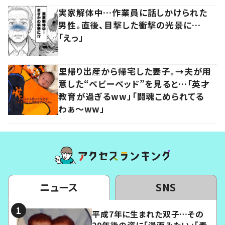
実家解体中…作業員に話しかけられた
男性。直後、目撃した衝撃の光景に…
「えっ」
里帰り出産から帰宅した妻子。→夫が用
意した“ベビーベッド”を見ると…「英才
教育が過ぎるww」「闘魂こめられてる
わぁ～ww」
ニュース
SNS
平成7年に生まれた双子…その