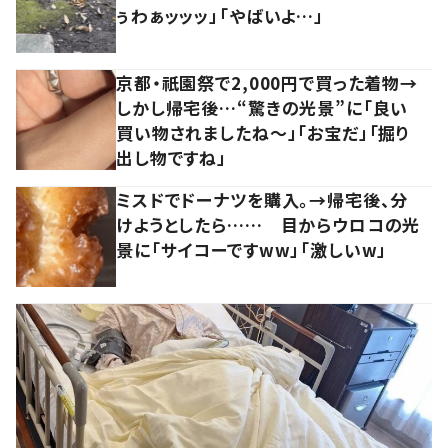
ぅわぁッッッ」「やばいよ…」
京都・祇園祭で2,000円で買った着物→
しかし帰宅後…“驚きの光景”に「良い
買い物されましたね～」「お宝だ」「掘り
出し物ですね」
ミスドでドーナツを購入。→帰宅後、分
けようとしたら…… 目からウロコの光
景に「サイコーですww」「激しいw」