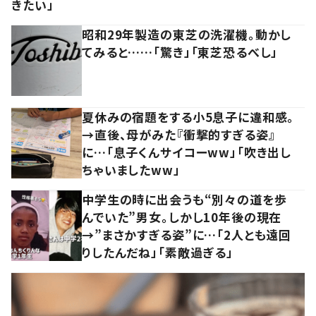
きたい」
昭和29年製造の東芝の洗濯機。動かし
てみると……「驚き」「東芝恐るべし」
夏休みの宿題をする小5息子に違和感。
→直後、母がみた『衝撃的すぎる姿』
に…「息子くんサイコーww」「吹き出し
ちゃいましたww」
中学生の時に出会うも“別々の道を歩
んでいた”男女。しかし10年後の現在
→”まさかすぎる姿”に…「2人とも遠回
りしたんだね」「素敵過ぎる」