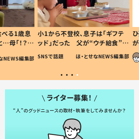
1歳息
小1から不登校、息子は「ギフテ
ひ孫に
「！？」
ッド」だった 父が“ウチ給食”を
が、抱
に「可愛
作り続ける理由とは #令和の親
「涙が
SNSで話題
ほ・とせなNEWS編集部
WS編集部
#令和の子
い」
ライター募集！
“人”のグッドニュースの取材・執筆をしてみませんか？