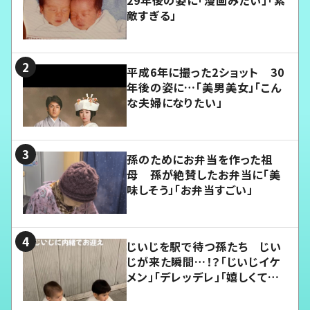
29年後の姿に「漫画みたい」「素
敵すぎる」
平成6年に撮った2ショット 30
年後の姿に…「美男美女」「こん
な夫婦になりたい」
孫のためにお弁当を作った祖
母 孫が絶賛したお弁当に「美
味しそう」「お弁当すごい」
じいじを駅で待つ孫たち じい
じが来た瞬間…！？「じいじイケ
メン」「デレッデレ」「嬉しくて可
愛くてたまらない」「幸せになれ
る」