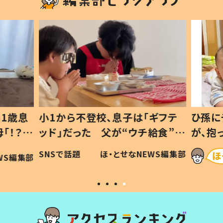
1歳息
小1から不登校、息子は「ギフテ
ひ孫に
「！？」
ッド」だった 父が“ウチ給食”を
が、抱
に「可愛
作り続ける理由とは #令和の親
「涙が
SNSで話題
ほ・とせなNEWS編集部
WS編集部
#令和の子
い」