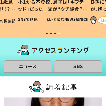
1歳息
小1から不登校、息子は「ギフテ
ひ孫に
「！？」
ッド」だった 父が“ウチ給食”を
が、抱
に「可愛
作り続ける理由とは #令和の親
「涙が
SNSで話題
ほ・とせなNEWS編集部
WS編集部
#令和の子
い」
ニュース
SNS