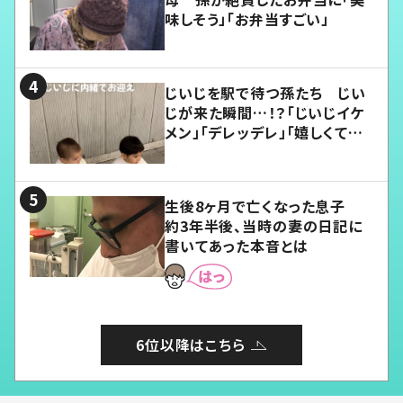
味しそう」「お弁当すごい」
じいじを駅で待つ孫たち じい
じが来た瞬間…！？「じいじイケ
メン」「デレッデレ」「嬉しくて可
愛くてたまらない」「幸せになれ
る」
生後8ヶ月で亡くなった息子
約3年半後、当時の妻の日記に
書いてあった本音とは
6位以降はこちら