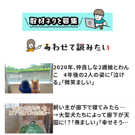
2020年、仲良しな2歳娘とわん
こ 4年後の2人の姿に「泣け
る」「微笑ましい」
飼い主が廊下で寝てみたら…
→大型犬たちによって廊下が天
国に！？「羨ましい」「幸せそう」
の声