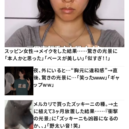
スッピン女性→メイクをした結果……驚きの光景に
「本人かと思った」「ベースが美しい」「似すぎ！！」
夜、外にいると…“胸元に違和感”→直
後、驚きの光景に…「笑ったｗｗｗ」「ギャ
ップww」
メルカリで買ったズッキーニの種。→土
に植えて3ヶ月放置した結果……『衝撃
の光景』に「ズッキーニも凶器になるの
か、、」「野太い音！笑」