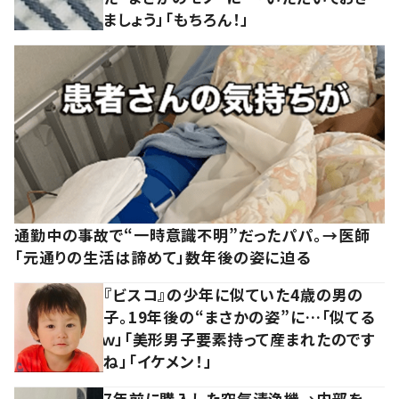
ましょう」「もちろん！」
通勤中の事故で“一時意識不明”だったパパ。→医師
「元通りの生活は諦めて」数年後の姿に迫る
『ビスコ』の少年に似ていた4歳の男の
子。19年後の“まさかの姿”に…「似てる
ｗ」「美形男子要素持って産まれたのです
ね」「イケメン！」
7年前に購入した空気清浄機→内部を