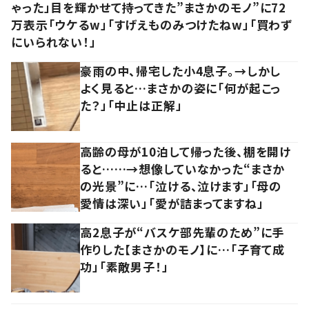
ゃった」目を輝かせて持ってきた”まさかのモノ”に72
万表示「ウケるw」「すげえものみつけたねw」「買わず
にいられない！」
豪雨の中、帰宅した小4息子。→しかし
よく見ると…まさかの姿に「何が起こっ
た？」「中止は正解」
高齢の母が10泊して帰った後、棚を開け
ると……→想像していなかった“まさか
の光景”に…「泣ける、泣けます」「母の
愛情は深い」「愛が詰まってますね」
高2息子が“バスケ部先輩のため”に手
作りした【まさかのモノ】に…「子育て成
功」「素敵男子！」