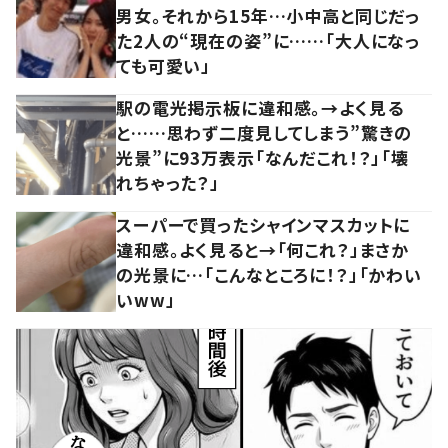
男女。それから15年…小中高と同じだっ
た2人の“現在の姿”に……「大人になっ
ても可愛い」
駅の電光掲示板に違和感。→よく見る
と……思わず二度見してしまう”驚きの
光景”に93万表示「なんだこれ！？」「壊
れちゃった？」
スーパーで買ったシャインマスカットに
違和感。よく見ると→「何これ？」まさか
の光景に…「こんなところに！？」「かわい
いww」