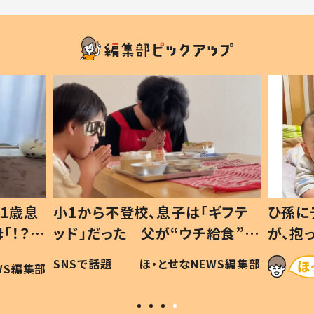
1歳息
小1から不登校、息子は「ギフテ
ひ孫に
「！？」
ッド」だった 父が“ウチ給食”を
が、抱
に「可愛
作り続ける理由とは #令和の親
「涙が
SNSで話題
ほ・とせなNEWS編集部
WS編集部
#令和の子
い」