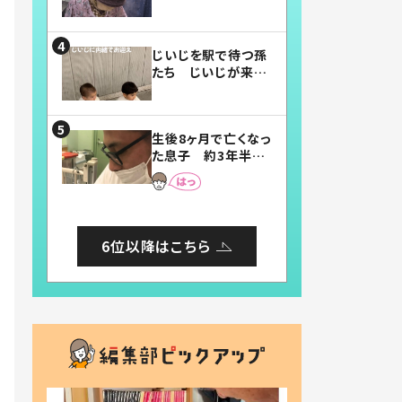
賛したお弁当に「美
味しそう」「お弁当す
ごい」
じいじを駅で待つ孫
たち じいじが来た
瞬間…！？「じいじイ
ケメン」「デレッデレ」
「嬉しくて可愛くてた
生後8ヶ月で亡くなっ
まらない」「幸せにな
た息子 約3年半
れる」
後、当時の妻の日記
に書いてあった本音
とは
6位以降はこちら