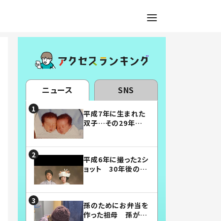
ニュース
SNS
平成7年に生まれた
双子…その29年後
の姿に「漫画みたい」
「素敵すぎる」
平成6年に撮った2シ
ョット 30年後の姿
に…「美男美女」「こ
んな夫婦になりた
い」
孫のためにお弁当を
作った祖母 孫が絶