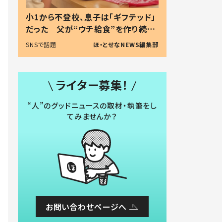
小1から不登校、息子は「ギフテッド」
だった 父が“ウチ給食”を作り続け
る理由とは #令和の親 #令和の子
SNSで話題
ほ・とせなNEWS編集部
ライター募集！
“人”のグッドニュースの取材・執筆をし
てみませんか？
お問い合わせページへ