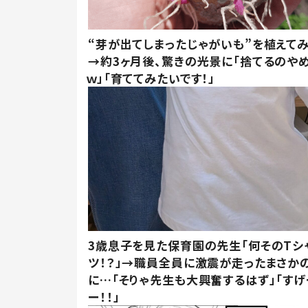
“芽が出てしまったじゃがいも”を植えて
→約3ヶ月後、驚きの光景に「捨てるのや
ｗ」「育ててみたいです！」
3歳息子を見た保育園の先生「何そのTシ
ツ！？」→職員全員に激震が走ったまさか
に…「そりゃ先生も大興奮するはず」「すげ
ー！！」