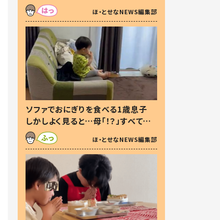
た本音とは
ほ・とせなNEWS編集部
ソファでおにぎりを食べる1歳息子
しかしよく見ると…母「！？」すべてを
察した母の投稿に「可愛いから許
ほ・とせなNEWS編集部
す！」「現行犯〜」