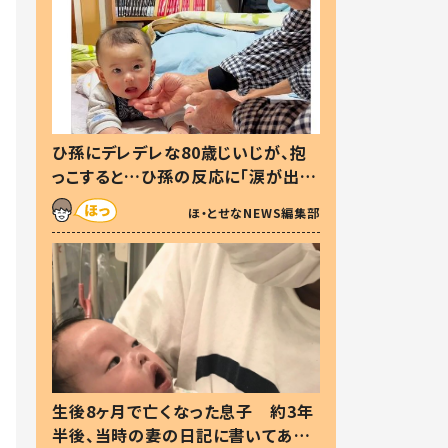
ひ孫にデレデレな80歳じいじが、抱
っこすると…ひ孫の反応に「涙が出ま
した」「可愛くて仕方ない」
ほ・とせなNEWS編集部
生後8ヶ月で亡くなった息子 約3年
半後、当時の妻の日記に書いてあっ