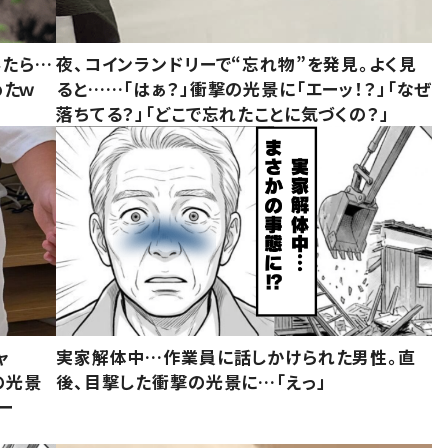
みたら…
夜、コインランドリーで“忘れ物”を発見。よく見
めたｗ
ると……「はぁ？」衝撃の光景に「エーッ！？」「なぜ
落ちてる？」「どこで忘れたことに気づくの？」
ャ
実家解体中…作業員に話しかけられた男性。直
の光景
後、目撃した衝撃の光景に…「えっ」
ー