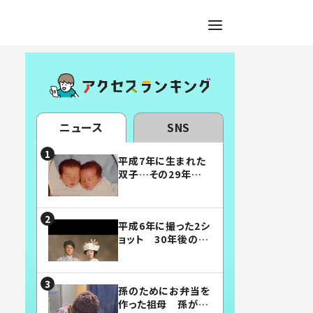
ニュース
SNS
平成7年に生まれた
双子…その29年後
の姿に「漫画みたい」
「素敵すぎる」
平成6年に撮った2シ
ョット 30年後の姿
に…「美男美女」「こ
んな夫婦になりた
い」
孫のためにお弁当を
作った祖母 孫が絶