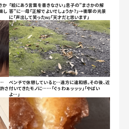
さか
「絵にあう言葉を書きなさい」息子の”まさかの解
楽し
答”に…母「正解でよいでしょうか？」→衝撃の光景
に「声出して笑ったｗ」「天才だと思います」
…
ベンチで休憩していると…遠方に違和感。その後、近
か許さ
付いてきたモノに……「ぐぅわぁッッッ」「やばい
よ…」