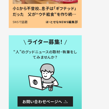
小1から不登校、息子は「ギフテッド」
だった 父が“ウチ給食”を作り続け
る理由とは #令和の親 #令和の子
SNSで話題
ほ・とせなNEWS編集部
ライター募集！
“人”のグッドニュースの取材・執筆をし
てみませんか？
お問い合わせページへ