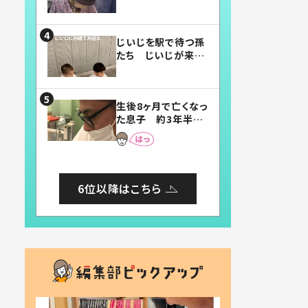
賛したお弁当に「美
味しそう」「お弁当す
ごい」
じいじを駅で待つ孫
たち じいじが来た
瞬間…！？「じいじイ
ケメン」「デレッデレ」
「嬉しくて可愛くてた
生後8ヶ月で亡くなっ
まらない」「幸せにな
た息子 約3年半
れる」
後、当時の妻の日記
に書いてあった本音
とは
6位以降はこちら