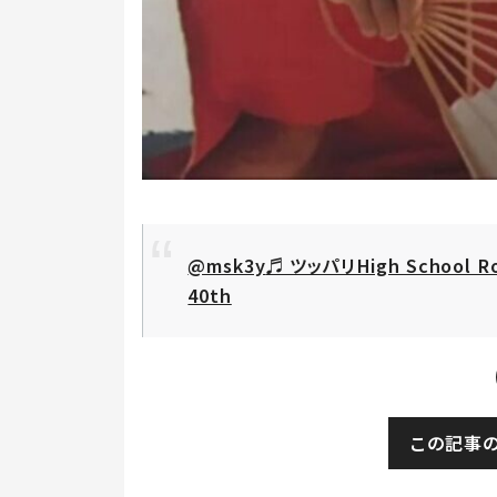
@msk3y
♬ ツッパリHigh School R
40th
この記事