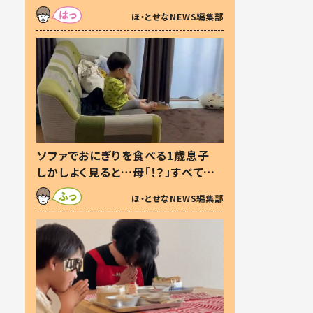
た本音とは
ほ・とせなNEWS編集部
ソファでおにぎりを食べる1歳息子
しかしよく見ると…母「！？」すべてを
察した母の投稿に「可愛いから許
ほ・とせなNEWS編集部
す！」「現行犯〜」