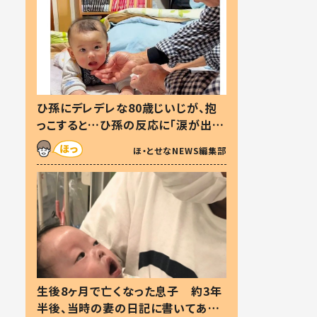
ひ孫にデレデレな80歳じいじが、抱
っこすると…ひ孫の反応に「涙が出ま
した」「可愛くて仕方ない」
ほ・とせなNEWS編集部
生後8ヶ月で亡くなった息子 約3年
半後、当時の妻の日記に書いてあっ