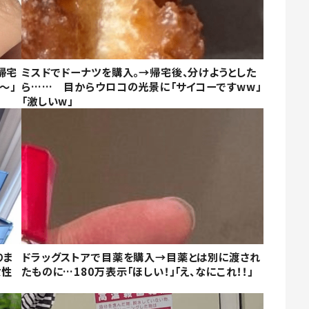
帰宅
ミスドでドーナツを購入。→帰宅後、分けようとした
～」
ら…… 目からウロコの光景に「サイコーですww」
「激しいw」
りま
ドラッグストアで目薬を購入→目薬とは別に渡され
女性
たものに…180万表示「ほしい！」「え、なにこれ！！」