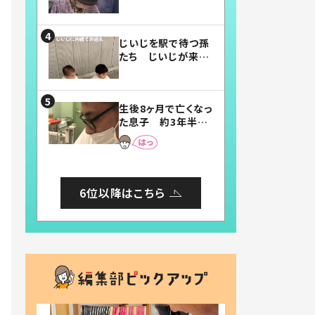
賛したお弁当に「美
味しそう」「お弁当す
ごい」
じいじを駅で待つ孫
たち じいじが来た
瞬間…！？「じいじイ
ケメン」「デレッデレ」
「嬉しくて可愛くてた
生後8ヶ月で亡くなっ
まらない」「幸せにな
た息子 約3年半
れる」
後、当時の妻の日記
に書いてあった本音
とは
6位以降はこちら