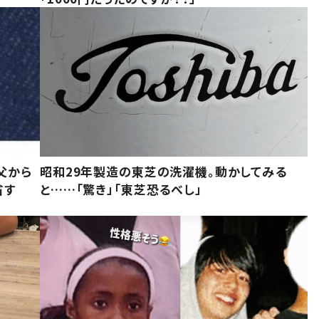
父から
昭和29年製造の東芝の洗濯機。動かしてみる
省す
と……「驚き」「東芝恐るべし」