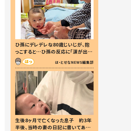
ひ孫にデレデレな80歳じいじが、抱
っこすると…ひ孫の反応に「涙が出ま
した」「可愛くて仕方ない」
ほ・とせなNEWS編集部
生後8ヶ月で亡くなった息子 約3年
半後、当時の妻の日記に書いてあっ