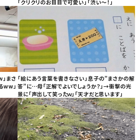
「クリクリのお目目で可愛い」「渋い～！」
w」まさ
「絵にあう言葉を書きなさい」息子の”まさかの解
るww」
答”に…母「正解でよいでしょうか？」→衝撃の光
景に「声出して笑ったｗ」「天才だと思います」