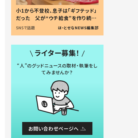
小1から不登校、息子は「ギフテッド」
だった 父が“ウチ給食”を作り続け
る理由とは #令和の親 #令和の子
SNSで話題
ほ・とせなNEWS編集部
ライター募集！
“人”のグッドニュースの取材・執筆をし
てみませんか？
お問い合わせページへ