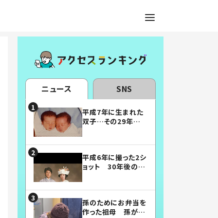
ニュース
SNS
平成7年に生まれた
双子…その29年後
の姿に「漫画みたい」
「素敵すぎる」
平成6年に撮った2シ
ョット 30年後の姿
に…「美男美女」「こ
んな夫婦になりた
い」
孫のためにお弁当を
作った祖母 孫が絶