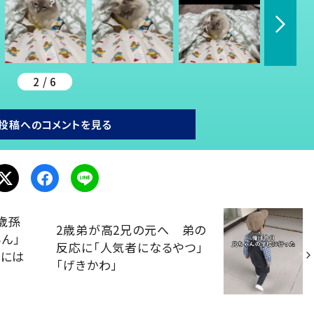
2 / 6
投稿へのコメントを見る
2歳孫
2歳弟が高2兄の元へ 弟の
ん」
反応に「人気者になるやつ」
さには
「げきかわ」