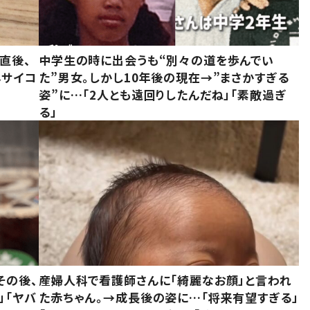
直後、
中学生の時に出会うも“別々の道を歩んでい
んサイコ
た”男女。しかし10年後の現在→”まさかすぎる
姿”に…「2人とも遠回りしたんだね」「素敵過ぎ
る」
その後、
産婦人科で看護師さんに「綺麗なお顔」と言われ
」「ヤバ
た赤ちゃん。→成長後の姿に…「将来有望すぎる」