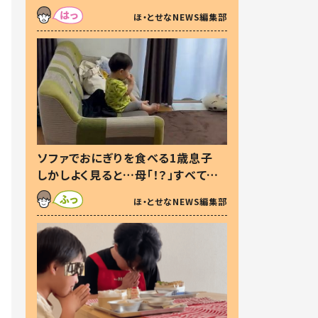
た本音とは
ほ・とせなNEWS編集部
ソファでおにぎりを食べる1歳息子
しかしよく見ると…母「！？」すべてを
察した母の投稿に「可愛いから許
ほ・とせなNEWS編集部
す！」「現行犯〜」