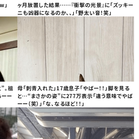
w」
ヶ月放置した結果……『衝撃の光景』に「ズッキー
ニも凶器になるのか、、」「野太い音！笑」
”。祖
母「刺青入れた」17歳息子「やばー！！」脚を見る
ぁーー
と…“まさかの姿”に277万表示「違う意味でやば
ーー（笑）」「な、なるほど！！」