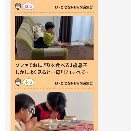
た本音とは
ほ・とせなNEWS編集部
ソファでおにぎりを食べる1歳息子
しかしよく見ると…母「！？」すべてを
察した母の投稿に「可愛いから許
ほ・とせなNEWS編集部
す！」「現行犯〜」