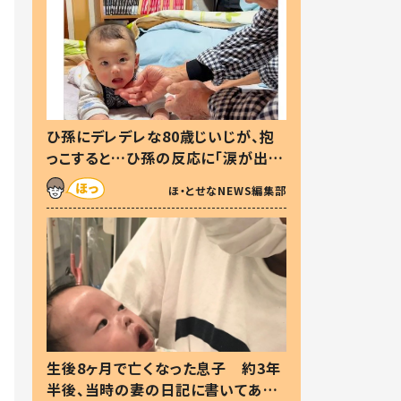
ひ孫にデレデレな80歳じいじが、抱
っこすると…ひ孫の反応に「涙が出ま
した」「可愛くて仕方ない」
ほ・とせなNEWS編集部
生後8ヶ月で亡くなった息子 約3年
半後、当時の妻の日記に書いてあっ