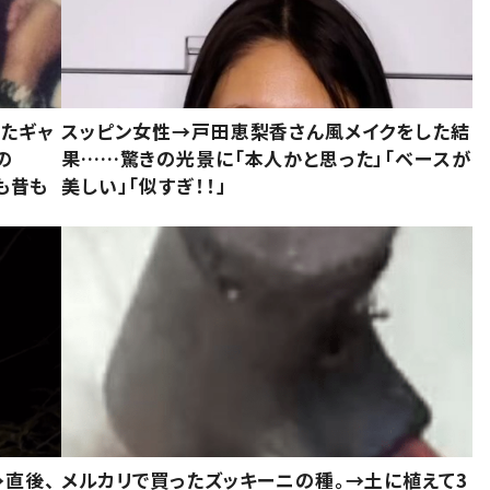
いたギャ
スッピン女性→戸田恵梨香さん風メイクをした結
の
果……驚きの光景に「本人かと思った」「ベースが
今も昔も
美しい」「似すぎ！！」
→直後、
メルカリで買ったズッキーニの種。→土に植えて3