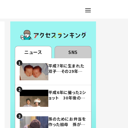
ニュース
SNS
平成7年に生まれた
双子…その29年後
の姿に「漫画みたい」
「素敵すぎる」
平成6年に撮った2シ
ョット 30年後の姿
に…「美男美女」「こ
んな夫婦になりた
い」
孫のためにお弁当を
作った祖母 孫が絶