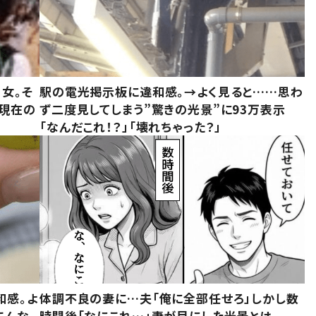
女。そ
駅の電光掲示板に違和感。→よく見ると……思わ
“現在の
ず二度見してしまう”驚きの光景”に93万表示
「なんだこれ！？」「壊れちゃった？」
和感。よ
体調不良の妻に…夫「俺に全部任せろ」しかし数
こんな
時間後「なにこれ…」妻が目にした光景とは