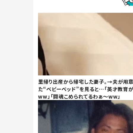
里帰り出産から帰宅した妻子。→夫が用
た“ベビーベッド”を見ると…「英才教育
ww」「闘魂こめられてるわぁ～ww」