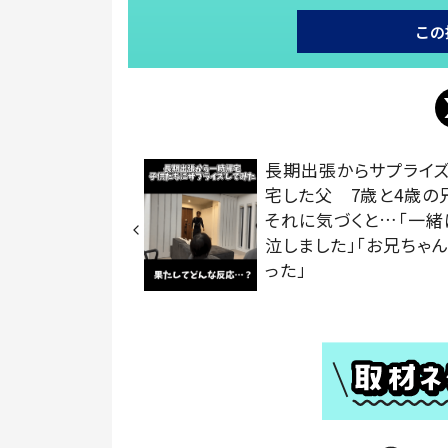
この
長期出張からサプライ
宅した父 7歳と4歳の
それに気づくと…「一緒
泣しました」「お兄ちゃ
った」