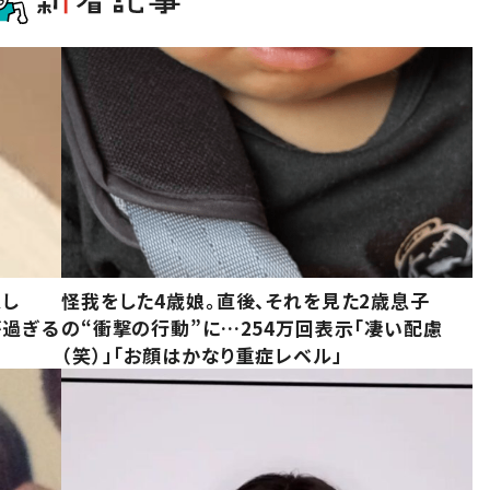
意し
怪我をした4歳娘。直後、それを見た2歳息子
が過ぎる
の“衝撃の行動”に…254万回表示「凄い配慮
（笑）」「お顔はかなり重症レベル」