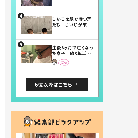
賛したお弁当に「美
味しそう」「お弁当す
ごい」
じいじを駅で待つ孫
たち じいじが来た
瞬間…！？「じいじイ
ケメン」「デレッデレ」
「嬉しくて可愛くてた
生後8ヶ月で亡くなっ
まらない」「幸せにな
た息子 約3年半
れる」
後、当時の妻の日記
に書いてあった本音
とは
6位以降はこちら