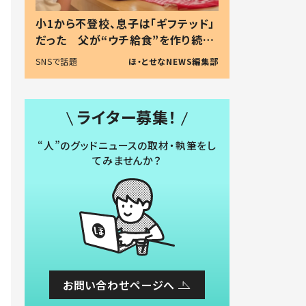
小1から不登校、息子は「ギフテッド」
だった 父が“ウチ給食”を作り続け
る理由とは #令和の親 #令和の子
SNSで話題
ほ・とせなNEWS編集部
ライター募集！
“人”のグッドニュースの取材・執筆をし
てみませんか？
お問い合わせページへ