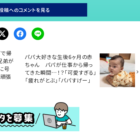
投稿へのコメントを見る
ズで帰
パパ大好きな生後6ヶ月の赤
兄弟が
ちゃん パパが仕事から帰っ
に号
てきた瞬間…！？「可愛すぎる」
ん頑張
「疲れがとぶ」「パパすげー」