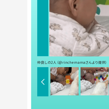
仲良しの2人（@rinchemamaさんより提供）