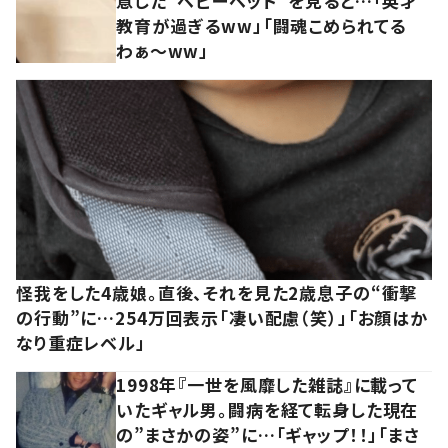
意した“ベビーベッド”を見ると…「英才
教育が過ぎるww」「闘魂こめられてる
わぁ～ww」
怪我をした4歳娘。直後、それを見た2歳息子の“衝撃
の行動”に…254万回表示「凄い配慮（笑）」「お顔はか
なり重症レベル」
1998年『一世を風靡した雑誌』に載って
いたギャル男。闘病を経て転身した現在
の”まさかの姿”に…「ギャップ！！」「まさ