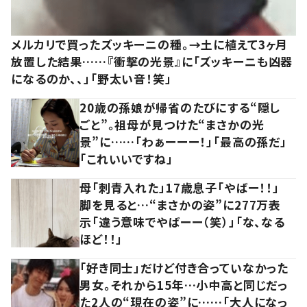
メルカリで買ったズッキーニの種。→土に植えて3ヶ月
放置した結果……『衝撃の光景』に「ズッキーニも凶器
になるのか、、」「野太い音！笑」
20歳の孫娘が帰省のたびにする“隠し
ごと”。祖母が見つけた“まさかの光
景”に……「わぁーーー！」「最高の孫だ」
「これいいですね」
母「刺青入れた」17歳息子「やばー！！」
脚を見ると…“まさかの姿”に277万表
示「違う意味でやばーー（笑）」「な、なる
ほど！！」
「好き同士」だけど付き合っていなかった
男女。それから15年…小中高と同じだっ
た2人の“現在の姿”に……「大人になっ