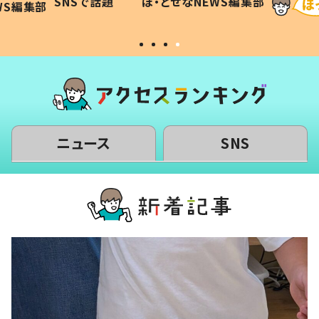
SNSで話題
ほ・とせなNEWS編集部
WS編集部
#令和の子
い」
ニュース
SNS