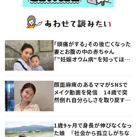
「頭痛がする」その後亡くなった
妻とお腹の中の赤ちゃん
「”妊娠オウム病“を知ってほし
い」発信を続ける夫に迫る
顔面麻痺のあるママがSNSで
メイク動画を発信 14歳で突
然倒れ自分らしさを取り戻すま
で
1歳9ヶ月で身長が伸びなくなっ
た娘 『社会から孤立しがちな