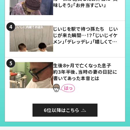
味しそう」「お弁当すごい」
じいじを駅で待つ孫たち じい
じが来た瞬間…！？「じいじイケ
メン」「デレッデレ」「嬉しくて可
愛くてたまらない」「幸せになれ
る」
生後8ヶ月で亡くなった息子
約3年半後、当時の妻の日記に
書いてあった本音とは
6位以降はこちら