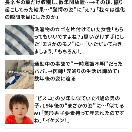
長ネギの葉だけ収穫し、数年間放置…→その後、掘り
起こしてみた結果…“驚愕の姿”に「え？」「我々は進化
の瞬間を目にしたのか」
洗濯物のカゴを片付けていた女性「もら
ってもいいですよね？」思いがけず手にし
た“まさかのモノ”に…「いただいておき
ましょう」「もちろん！」
通勤中の事故で“一時意識不明”だった
パパ。→医師「元通りの生活は諦めて」
数年後の姿に迫る
『ビスコ』の少年に似ていた4歳の男の
子。19年後の“まさかの姿”に…「似てる
ｗ」「美形男子要素持って産まれたのです
ね」「イケメン！」