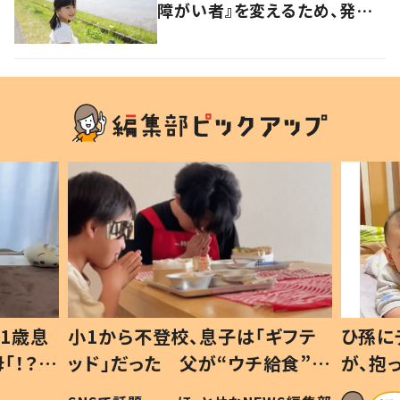
障がい者』を変えるため、発信
を続ける母と娘に迫る
1歳息
小1から不登校、息子は「ギフテ
ひ孫に
「！？」
ッド」だった 父が“ウチ給食”を
が、抱
に「可愛
作り続ける理由とは #令和の親
「涙が