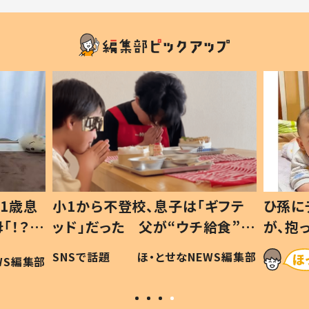
1歳息
小1から不登校、息子は「ギフテ
ひ孫に
「！？」
ッド」だった 父が“ウチ給食”を
が、抱
に「可愛
作り続ける理由とは #令和の親
「涙が
SNSで話題
ほ・とせなNEWS編集部
WS編集部
#令和の子
い」