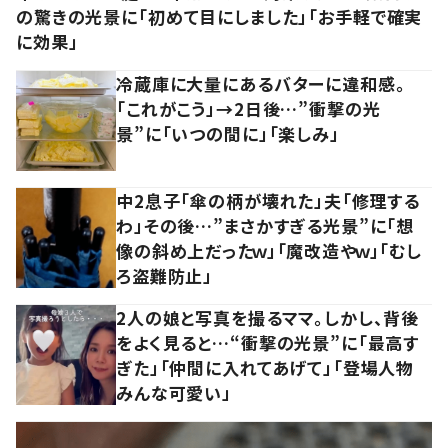
の驚きの光景に「初めて目にしました」「お手軽で確実
に効果」
冷蔵庫に大量にあるバターに違和感。
「これがこう」→2日後…”衝撃の光
景”に「いつの間に」「楽しみ」
中2息子「傘の柄が壊れた」夫「修理する
わ」その後…”まさかすぎる光景”に「想
像の斜め上だったｗ」「魔改造やｗ」「むし
ろ盗難防止」
2人の娘と写真を撮るママ。しかし、背後
をよく見ると…“衝撃の光景”に「最高す
ぎた」「仲間に入れてあげて」「登場人物
みんな可愛い」