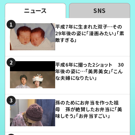
ニュース
SNS
平成7年に生まれた双子…その
29年後の姿に「漫画みたい」「素
敵すぎる」
平成6年に撮った2ショット 30
年後の姿に…「美男美女」「こん
な夫婦になりたい」
孫のためにお弁当を作った祖
母 孫が絶賛したお弁当に「美
味しそう」「お弁当すごい」