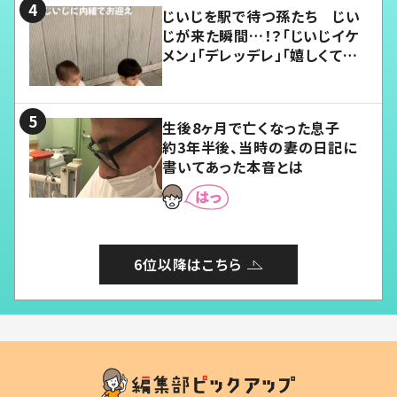
じいじを駅で待つ孫たち じい
じが来た瞬間…！？「じいじイケ
メン」「デレッデレ」「嬉しくて可
愛くてたまらない」「幸せになれ
る」
生後8ヶ月で亡くなった息子
約3年半後、当時の妻の日記に
書いてあった本音とは
6位以降はこちら