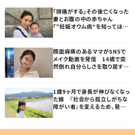
「頭痛がする」その後亡くなった
妻とお腹の中の赤ちゃん
「”妊娠オウム病“を知ってほし
い」発信を続ける夫に迫る
顔面麻痺のあるママがSNSで
メイク動画を発信 14歳で突
然倒れ自分らしさを取り戻すま
で
1歳9ヶ月で身長が伸びなくなっ
た娘 『社会から孤立しがちな
障がい者』を変えるため、発信
を続ける母と娘に迫る