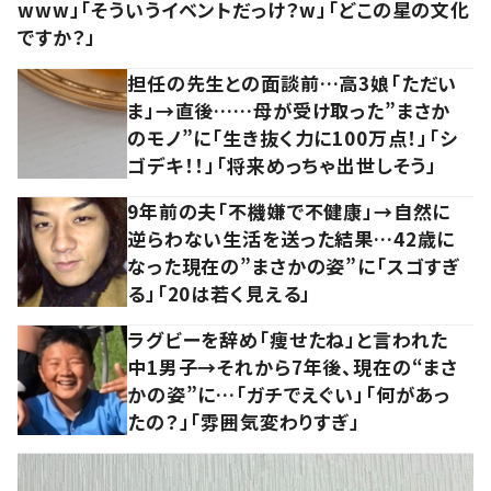
www」「そういうイベントだっけ？w」「どこの星の文化
ですか？」
担任の先生との面談前…高3娘「ただい
ま」→直後……母が受け取った”まさか
のモノ”に「生き抜く力に100万点！」「シ
ゴデキ！！」「将来めっちゃ出世しそう」
9年前の夫「不機嫌で不健康」→自然に
逆らわない生活を送った結果…42歳に
なった現在の”まさかの姿”に「スゴすぎ
る」「20は若く見える」
ラグビーを辞め「痩せたね」と言われた
中1男子→それから7年後、現在の“まさ
かの姿”に…「ガチでえぐい」「何があっ
たの？」「雰囲気変わりすぎ」