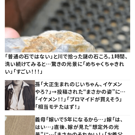
「普通の石ではない」と川で拾った謎の石ころ。1時間、
洗い続けてみると…驚きの光景に「めちゃくちゃきれ
い」「すごい！！！」
孫「大正生まれのじいちゃん、イケメン
やろ？」→投稿された“まさかの姿”に…
「イケメン！！」「ブロマイドが買えそう」
「相当モテたはず！」
義母「嫁いで5年になるから…」嫁「は、
はい…」直後、嫁が見た“想定外の光
景”に…「まさかのそれかい！」「お義父