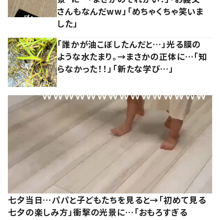
さんもなんだww」「めちゃくちゃ笑いま
した」
「誰かが油こぼしたんだと…」光る膜の
ような水たまり。→まさかの正体に…「知
らなかった！！」「新たな学び…」
七夕当日…パパと子どもたちを見ると→「初めて見る
七夕の楽しみ方」衝撃の光景に…「おもろすぎる