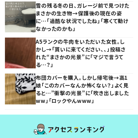
雪の残る冬の日、ガレージ前で見つけた
まさかの生き物→保護後の現在の姿
に…「過酷な状況でしたね」「寒くて動け
なかったのかも」
A5ランクの牛肉をいただいた女性。し
かし→「貰いに来てください、、」投稿さ
れた“まさかの光景”に「マジで言うて
る…？」
布団カバーを購入。しかし帰宅後→高1
娘「このカバーなんか怖くない？」よく見
ると…”衝撃の光景”に「吹き出しました
ww」「ロックやんwww」