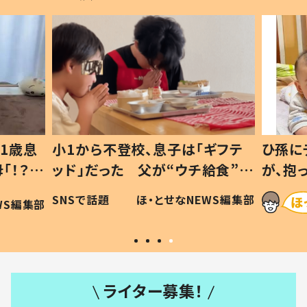
1歳息
小1から不登校、息子は「ギフテ
ひ孫に
「！？」
ッド」だった 父が“ウチ給食”を
が、抱
に「可愛
作り続ける理由とは #令和の親
「涙が
SNSで話題
ほ・とせなNEWS編集部
WS編集部
#令和の子
い」
ライター募集！