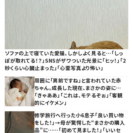
ソファの上で寝ていた愛猫。しかしよく見ると…「しっ
ぽが取れてる！？」SNSがザワついた光景に「ヒッ！」「2
秒くらい心臓止まった」「心霊写真より怖い」
周囲に「男前ですね」と言われていた赤
ちゃん。成長した現在、まさかの姿に…
「きゃああ」「これは、モテるぞぉ」「客観
的にイケメン」
修学旅行へ行った小6息子「良い買い物
をした！」→母が驚愕した“まさかの購入
品”に……「初めて見ました！」「いいセ