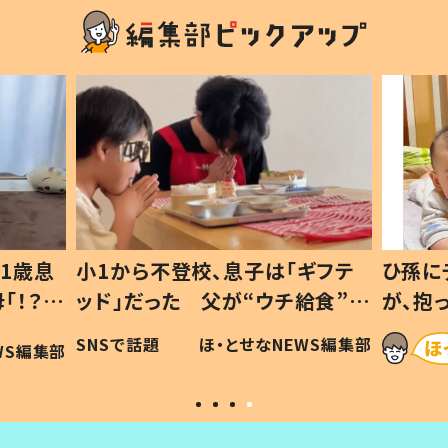
1歳息
小1から不登校、息子は「ギフテ
ひ孫に
「！？」
ッド」だった 父が“ウチ給食”を
が、抱
に「可愛
作り続ける理由とは #令和の親
「涙が
SNSで話題
ほ・とせなNEWS編集部
WS編集部
#令和の子
い」