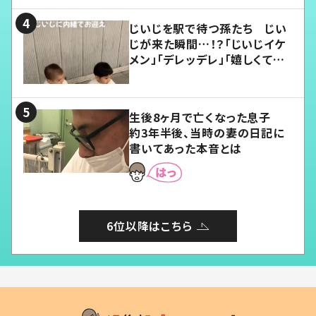
じいじを駅で待つ孫たち じい
じが来た瞬間…！？「じいじイケ
メン」「デレッデレ」「嬉しくて可
愛くてたまらない」「幸せになれ
る」
生後8ヶ月で亡くなった息子
約3年半後、当時の妻の日記に
書いてあった本音とは
6位以降はこちら