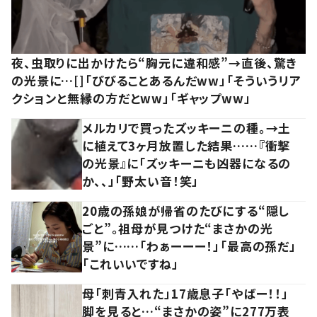
夜、虫取りに出かけたら“胸元に違和感”→直後、驚き
の光景に…[]「びびることあるんだww」「そういうリア
クションと無縁の方だとww」「ギャップww」
メルカリで買ったズッキーニの種。→土
に植えて3ヶ月放置した結果……『衝撃
の光景』に「ズッキーニも凶器になるの
か、、」「野太い音！笑」
20歳の孫娘が帰省のたびにする“隠し
ごと”。祖母が見つけた“まさかの光
景”に……「わぁーーー！」「最高の孫だ」
「これいいですね」
母「刺青入れた」17歳息子「やばー！！」
脚を見ると…“まさかの姿”に277万表