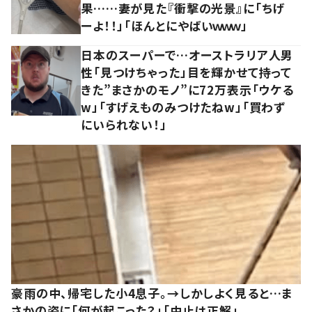
果……妻が見た『衝撃の光景』に「ちげ
ーよ！！」「ほんとにやばいｗｗｗ」
日本のスーパーで…オーストラリア人男
性「見つけちゃった」目を輝かせて持って
きた”まさかのモノ”に72万表示「ウケる
w」「すげえものみつけたねw」「買わず
にいられない！」
豪雨の中、帰宅した小4息子。→しかしよく見ると…ま
さかの姿に「何が起こった？」「中止は正解」