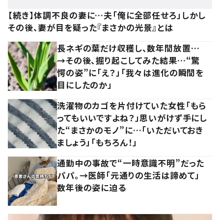
【続き】体調不良の妻に…夫「俺に全部任せろ」しかし
その後、妻が目を疑った『まさかの光景』とは
長ネギの葉だけ収穫し、数年間放置…
→その後、掘り起こしてみた結果…“驚
愕の姿”に「え？」「我々は進化の瞬間を
目にしたのか」
洗濯物のカゴを片付けていた女性「もら
ってもいいですよね？」思いがけず手にし
た“まさかのモノ”に…「いただいておき
ましょう」「もちろん！」
通勤中の事故で“一時意識不明”だった
パパ。→医師「元通りの生活は諦めて」
数年後の姿に迫る