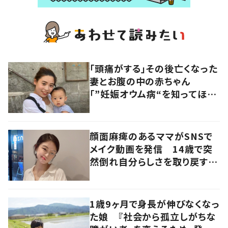
「頭痛がする」その後亡くなった
妻とお腹の中の赤ちゃん
「”妊娠オウム病“を知ってほし
い」発信を続ける夫に迫る
顔面麻痺のあるママがSNSで
メイク動画を発信 14歳で突
然倒れ自分らしさを取り戻すま
で
1歳9ヶ月で身長が伸びなくなっ
た娘 『社会から孤立しがちな