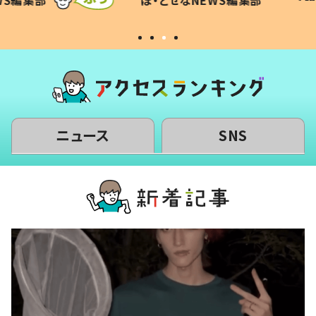
WS編集部
#令和の子
い」
ニュース
SNS