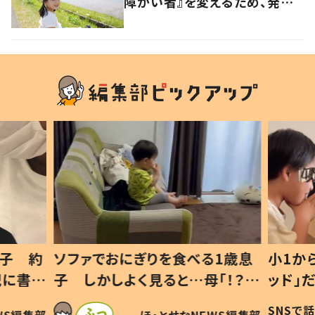
障がい者』を変えるため、発信
を続ける母と娘に迫る
1歳息
小1から不登校、息子は「ギフテ
ひ孫に
「！？」
ッド」だった 父が“ウチ給食”を
が、抱
に「可愛
作り続ける理由とは #令和の親
「涙が
SNSで話題
ほ・とせなNEWS編集部