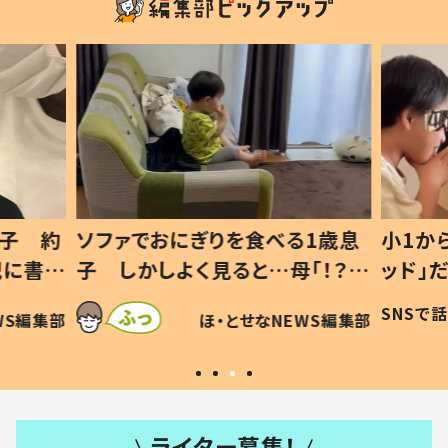
1歳息
小1から不登校、息子は「ギフテ
ひ孫に
「！？」
ッド」だった 父が“ウチ給食”を
が、抱
に「可愛
作り続ける理由とは #令和の親
「涙が
SNSで話題
ほ・とせなNEWS編集部
WS編集部
#令和の子
い」
ライター募集！