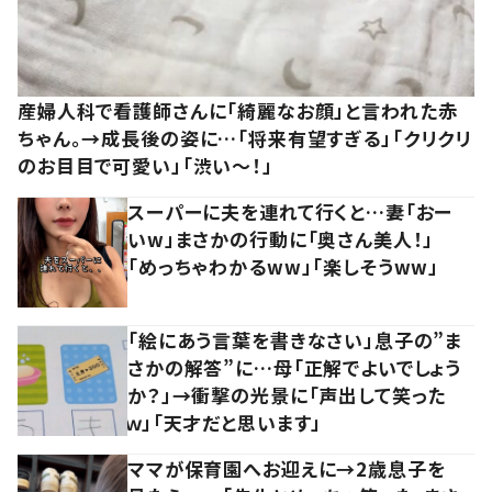
産婦人科で看護師さんに「綺麗なお顔」と言われた赤
ちゃん。→成長後の姿に…「将来有望すぎる」「クリクリ
のお目目で可愛い」「渋い～！」
スーパーに夫を連れて行くと…妻「おー
いw」まさかの行動に「奥さん美人！」
「めっちゃわかるww」「楽しそうww」
「絵にあう言葉を書きなさい」息子の”ま
さかの解答”に…母「正解でよいでしょう
か？」→衝撃の光景に「声出して笑った
ｗ」「天才だと思います」
ママが保育園へお迎えに→2歳息子を