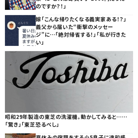
のですか？！」
嫁「こんな帰りたくなる義実家ある！？」
義父から届いた“衝撃のメッセー
ジ”に…「絶対帰省する！」「私が行きた
い」
昭和29年製造の東芝の洗濯機。動かしてみると……
「驚き」「東芝恐るべし」
夏休みの宿題をする小5息子に違和感。