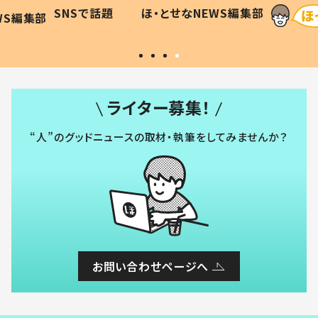
に「可愛
作り続ける理由とは #令和の親
「涙が
SNSで話題
ほ・とせなNEWS編集部
WS編集部
#令和の子
い」
ライター募集！
“人”のグッドニュースの取材・執筆をしてみませんか？
お問い合わせページへ