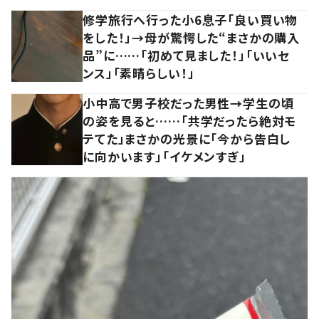
修学旅行へ行った小6息子「良い買い物
をした！」→母が驚愕した“まさかの購入
品”に……「初めて見ました！」「いいセ
ンス」「素晴らしい！」
小中高で男子校だった男性→学生の頃
の姿を見ると……「共学だったら絶対モ
テてた」まさかの光景に「今から告白し
に向かいます」「イケメンすぎ」