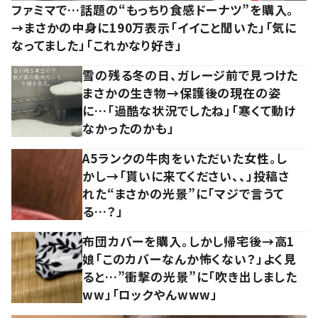
ファミマで…話題の“もっちり食感ドーナツ”を購入。
→まさかの中身に190万表示「イイこと聞いた」「気に
なってました」「これかなり好き」
雪の残る冬の日、ガレージ前で見つけた
まさかの生き物→保護後の現在の姿
に…「過酷な状況でしたね」「寒くて動け
なかったのかも」
A5ランクの牛肉をいただいた女性。し
かし→「貰いに来てください、、」投稿さ
れた“まさかの光景”に「マジで言うて
る…？」
布団カバーを購入。しかし帰宅後→高1
娘「このカバーなんか怖くない？」よく見
ると…”衝撃の光景”に「吹き出しました
ww」「ロックやんwww」