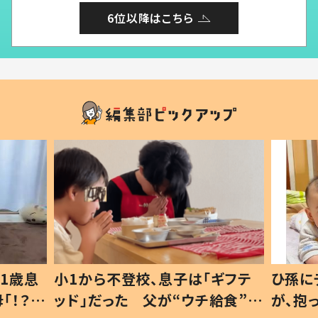
6位以降はこちら
1歳息
小1から不登校、息子は「ギフテ
ひ孫に
「！？」
ッド」だった 父が“ウチ給食”を
が、抱