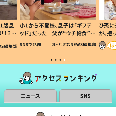
1歳息
小1から不登校、息子は「ギフテ
ひ孫に
「！？」
ッド」だった 父が“ウチ給食”を
が、抱
に「可愛
作り続ける理由とは #令和の親
「涙が
SNSで話題
ほ・とせなNEWS編集部
WS編集部
#令和の子
い」
ニュース
SNS