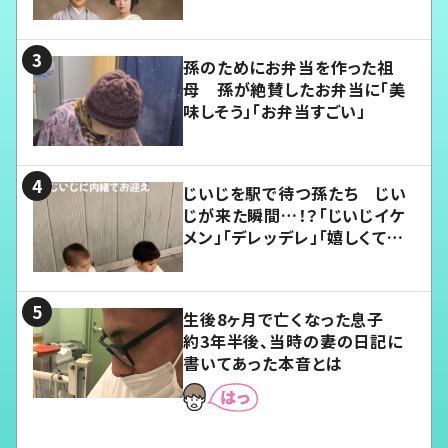
孫のためにお弁当を作った祖
母 孫が絶賛したお弁当に「美
味しそう」「お弁当すごい」
じいじを駅で待つ孫たち じい
じが来た瞬間…！？「じいじイケ
メン」「デレッデレ」「嬉しくて可
愛くてたまらない」「幸せになれ
る」
生後8ヶ月で亡くなった息子
約3年半後、当時の妻の日記に
書いてあった本音とは