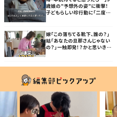
歳娘の”予想外の姿”に衝撃！
子どもらしい珍行動に「二度見
しました」「何でこうなった」の
声
嫁「この落ちてる靴下、誰の？」
姑「あなたの旦那さんじゃない
の？」一触即発！？かと思いき
や…持ち主が判明し「声だして
大爆笑しちゃった」