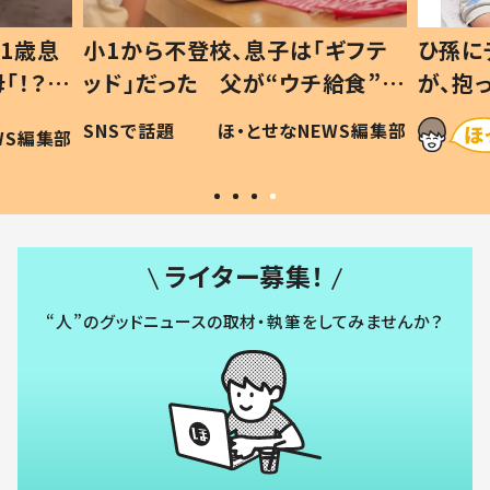
1歳息
小1から不登校、息子は「ギフテ
ひ孫に
「！？」
ッド」だった 父が“ウチ給食”を
が、抱
に「可愛
作り続ける理由とは #令和の親
「涙が
SNSで話題
ほ・とせなNEWS編集部
WS編集部
#令和の子
い」
ライター募集！
“人”のグッドニュースの取材・執筆をしてみませんか？