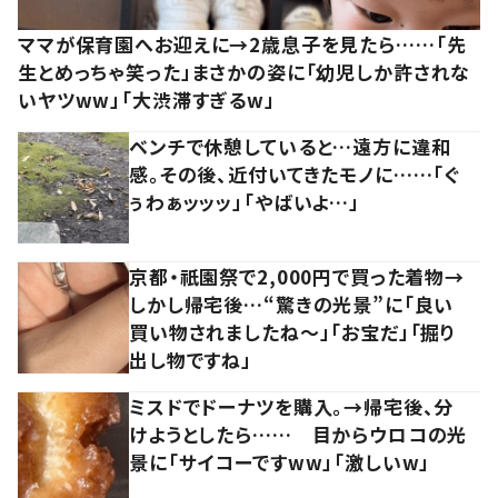
ママが保育園へお迎えに→2歳息子を見たら……「先
生とめっちゃ笑った」まさかの姿に「幼児しか許されな
いヤツww」「大渋滞すぎるw」
ベンチで休憩していると…遠方に違和
感。その後、近付いてきたモノに……「ぐ
ぅわぁッッッ」「やばいよ…」
京都・祇園祭で2,000円で買った着物→
しかし帰宅後…“驚きの光景”に「良い
買い物されましたね～」「お宝だ」「掘り
出し物ですね」
ミスドでドーナツを購入。→帰宅後、分
けようとしたら…… 目からウロコの光
景に「サイコーですww」「激しいw」