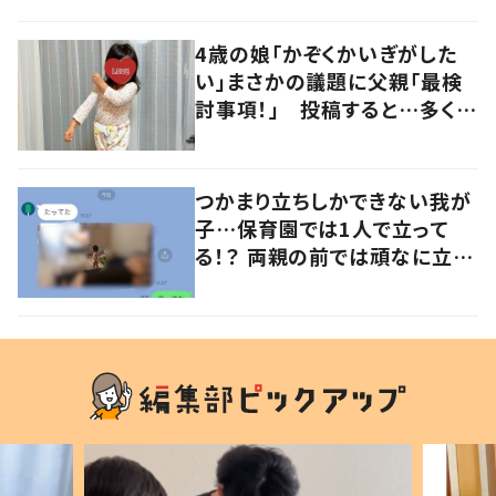
の声
4歳の娘「かぞくかいぎがした
い」まさかの議題に父親「最検
討事項！」 投稿すると…多くの
意見が寄せられる！
つかまり立ちしかできない我が
子…保育園では1人で立って
る！？ 両親の前では頑なに立た
ない1歳児が可愛すぎる…！