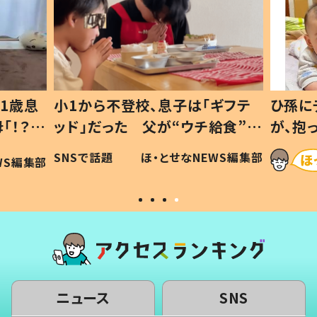
1歳息
小1から不登校、息子は「ギフテ
ひ孫に
「！？」
ッド」だった 父が“ウチ給食”を
が、抱
に「可愛
作り続ける理由とは #令和の親
「涙が
SNSで話題
ほ・とせなNEWS編集部
WS編集部
#令和の子
い」
ニュース
SNS