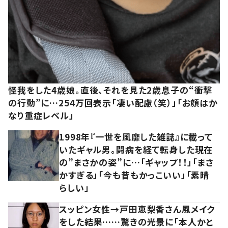
怪我をした4歳娘。直後、それを見た2歳息子の“衝撃
の行動”に…254万回表示「凄い配慮（笑）」「お顔はか
なり重症レベル」
1998年『一世を風靡した雑誌』に載って
いたギャル男。闘病を経て転身した現在
の”まさかの姿”に…「ギャップ！！」「まさ
かすぎる」「今も昔もかっこいい」「素晴
らしい」
スッピン女性→戸田恵梨香さん風メイク
をした結果……驚きの光景に「本人かと