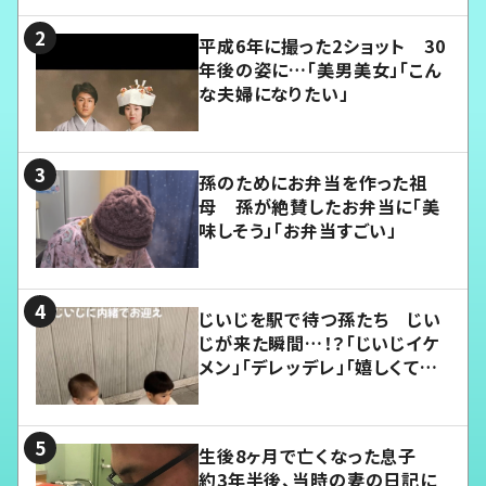
平成6年に撮った2ショット 30
年後の姿に…「美男美女」「こん
な夫婦になりたい」
孫のためにお弁当を作った祖
母 孫が絶賛したお弁当に「美
味しそう」「お弁当すごい」
じいじを駅で待つ孫たち じい
じが来た瞬間…！？「じいじイケ
メン」「デレッデレ」「嬉しくて可
愛くてたまらない」「幸せになれ
る」
生後8ヶ月で亡くなった息子
約3年半後、当時の妻の日記に