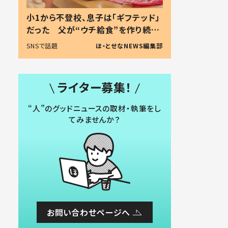
小1から不登校、息子は「ギフテッド」
だった 父が“ウチ給食”を作り続け
る理由とは #令和の親 #令和の子
SNSで話題
ほ・とせなNEWS編集部
ライター募集！
“人”のグッドニュースの取材・執筆をし
てみませんか？
お問い合わせページへ