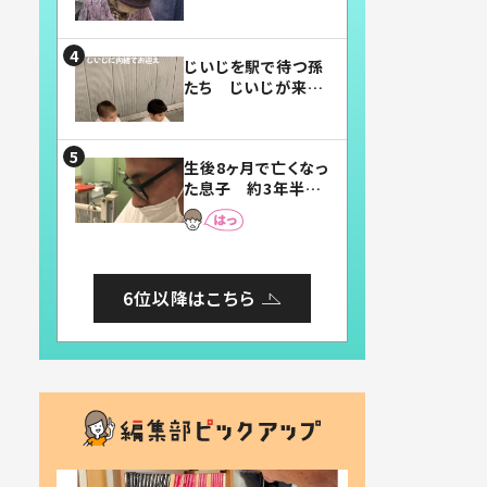
賛したお弁当に「美
味しそう」「お弁当す
ごい」
じいじを駅で待つ孫
たち じいじが来た
瞬間…！？「じいじイ
ケメン」「デレッデレ」
「嬉しくて可愛くてた
生後8ヶ月で亡くなっ
まらない」「幸せにな
た息子 約3年半
れる」
後、当時の妻の日記
に書いてあった本音
とは
6位以降はこちら