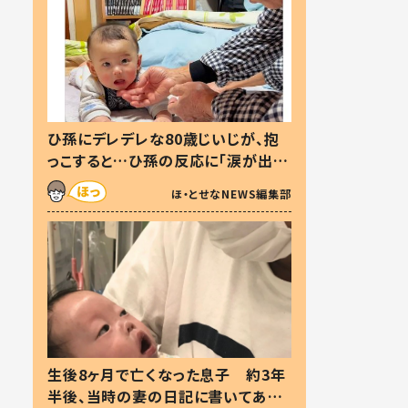
ひ孫にデレデレな80歳じいじが、抱
っこすると…ひ孫の反応に「涙が出ま
した」「可愛くて仕方ない」
ほ・とせなNEWS編集部
生後8ヶ月で亡くなった息子 約3年
半後、当時の妻の日記に書いてあっ