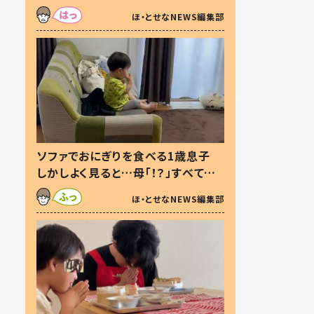
た本音とは
ほ・とせなNEWS編集部
ソファでおにぎりを食べる1歳息子
しかしよく見ると…母「！？」すべてを
察した母の投稿に「可愛いから許
ほ・とせなNEWS編集部
す！」「現行犯〜」