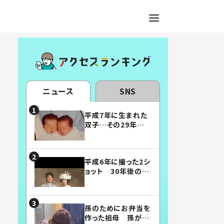
ニュース
SNS
平成7年に生まれた
双子…その29年後
の姿に「漫画みたい」
「素敵すぎる」
平成6年に撮った2シ
ョット 30年後の姿
に…「美男美女」「こ
んな夫婦になりた
い」
孫のためにお弁当を
作った祖母 孫が絶