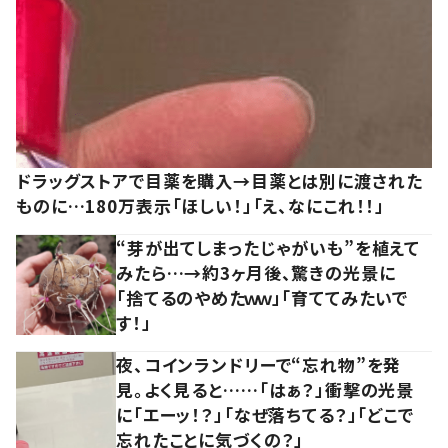
ドラッグストアで目薬を購入→目薬とは別に渡された
ものに…180万表示「ほしい！」「え、なにこれ！！」
“芽が出てしまったじゃがいも”を植えて
みたら…→約3ヶ月後、驚きの光景に
「捨てるのやめたｗｗ」「育ててみたいで
す！」
夜、コインランドリーで“忘れ物”を発
見。よく見ると……「はぁ？」衝撃の光景
に「エーッ！？」「なぜ落ちてる？」「どこで
忘れたことに気づくの？」