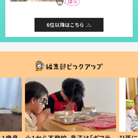
6位以降はこちら
1歳息
小1から不登校、息子は「ギフテ
ひ孫に