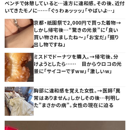
ベンチで休憩していると…遠方に違和感。その後、近付
いてきたモノに……「ぐぅわぁッッッ」「やばいよ…」
京都・祇園祭で2,000円で買った着物→
しかし帰宅後…“驚きの光景”に「良い
買い物されましたね～」「お宝だ」「掘り
出し物ですね」
ミスドでドーナツを購入。→帰宅後、分
けようとしたら…… 目からウロコの光
景に「サイコーですww」「激しいw」
胸部に違和感を覚えた女性。→医師「異
常はありません」しかしその後…判明し
た”まさかの病”。女性の現在に迫る