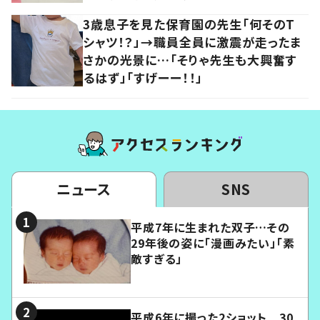
3歳息子を見た保育園の先生「何そのT
シャツ！？」→職員全員に激震が走ったま
さかの光景に…「そりゃ先生も大興奮す
るはず」「すげーー！！」
ニュース
SNS
平成7年に生まれた双子…その
29年後の姿に「漫画みたい」「素
敵すぎる」
平成6年に撮った2ショット 30