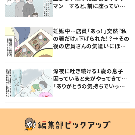
マン すると、前に座っていた
女性からの助け船に「感謝いっ
ぱい」
妊娠中…店員「あっ！」突然『私
の箸だけ』下げられた！？→その
後の店員さんの気遣いにほっこ
り…！
深夜に吐き続ける1歳の息子
困っていると夫がやってきて…
「ありがとうの気持ちでいっぱ
いです」