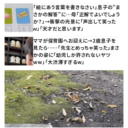
「絵にあう言葉を書きなさい」息子の”ま
さかの解答”に…母「正解でよいでしょう
か？」→衝撃の光景に「声出して笑った
ｗ」「天才だと思います」
ママが保育園へお迎えに→2歳息子を
見たら……「先生とめっちゃ笑った」まさ
かの姿に「幼児しか許されないヤツ
ww」「大渋滞すぎるw」