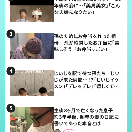
年後の姿に…「美男美女」「こん
な夫婦になりたい」
孫のためにお弁当を作った祖
母 孫が絶賛したお弁当に「美
味しそう」「お弁当すごい」
じいじを駅で待つ孫たち じい
じが来た瞬間…！？「じいじイケ
メン」「デレッデレ」「嬉しくて可
愛くてたまらない」「幸せになれ
る」
生後8ヶ月で亡くなった息子
約3年半後、当時の妻の日記に
書いてあった本音とは