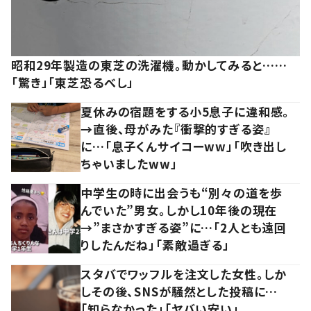
昭和29年製造の東芝の洗濯機。動かしてみると……
「驚き」「東芝恐るべし」
夏休みの宿題をする小5息子に違和感。
→直後、母がみた『衝撃的すぎる姿』
に…「息子くんサイコーww」「吹き出し
ちゃいましたww」
中学生の時に出会うも“別々の道を歩
んでいた”男女。しかし10年後の現在
→”まさかすぎる姿”に…「2人とも遠回
りしたんだね」「素敵過ぎる」
スタバでワッフルを注文した女性。しか
しその後、SNSが騒然とした投稿に…
「知らなかった」「ヤバい安い」