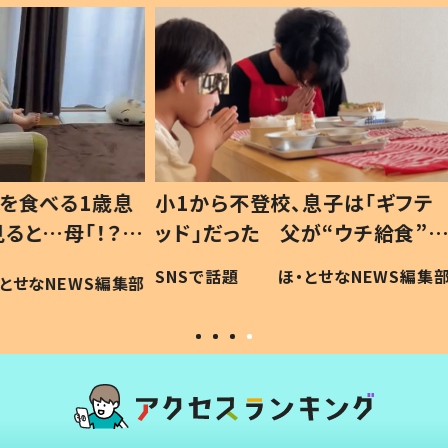
1歳息
小1から不登校、息子は「ギフテ
ひ孫に
「！？」
ッド」だった 父が“ウチ給食”を
が、抱
に「可愛
作り続ける理由とは #令和の親
「涙が
SNSで話題
ほ・とせなNEWS編集部
WS編集部
#令和の子
い」