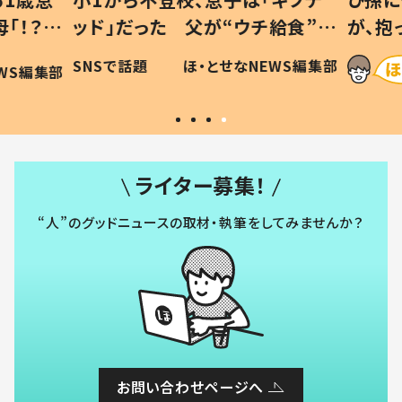
「！？」
ッド」だった 父が“ウチ給食”を
が、抱
に「可愛
作り続ける理由とは #令和の親
「涙が
SNSで話題
ほ・とせなNEWS編集部
WS編集部
#令和の子
い」
ライター募集！
“人”のグッドニュースの取材・執筆をしてみませんか？
お問い合わせページへ