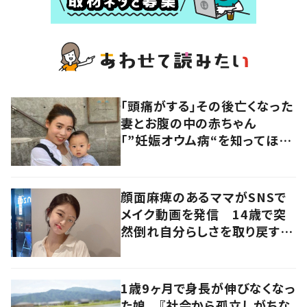
「頭痛がする」その後亡くなった
妻とお腹の中の赤ちゃん
「”妊娠オウム病“を知ってほし
い」発信を続ける夫に迫る
顔面麻痺のあるママがSNSで
メイク動画を発信 14歳で突
然倒れ自分らしさを取り戻すま
で
1歳9ヶ月で身長が伸びなくなっ
た娘 『社会から孤立しがちな