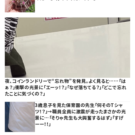
夜、コインランドリーで“忘れ物”を発見。よく見ると……「は
ぁ？」衝撃の光景に「エーッ！？」「なぜ落ちてる？」「どこで忘れ
たことに気づくの？」
3歳息子を見た保育園の先生「何そのTシャ
ツ！？」→職員全員に激震が走ったまさかの光
景に…「そりゃ先生も大興奮するはず」「すげ
ーー！！」