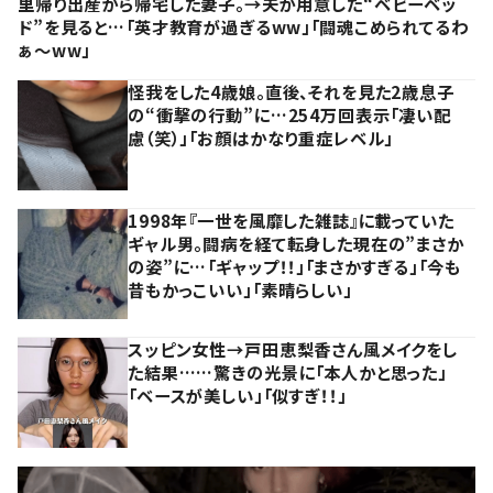
里帰り出産から帰宅した妻子。→夫が用意した“ベビーベッ
ド”を見ると…「英才教育が過ぎるww」「闘魂こめられてるわ
ぁ～ww」
怪我をした4歳娘。直後、それを見た2歳息子
の“衝撃の行動”に…254万回表示「凄い配
慮（笑）」「お顔はかなり重症レベル」
1998年『一世を風靡した雑誌』に載っていた
ギャル男。闘病を経て転身した現在の”まさか
の姿”に…「ギャップ！！」「まさかすぎる」「今も
昔もかっこいい」「素晴らしい」
スッピン女性→戸田恵梨香さん風メイクをし
た結果……驚きの光景に「本人かと思った」
「ベースが美しい」「似すぎ！！」