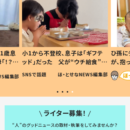
1歳息
小1から不登校、息子は「ギフテ
ひ孫に
「！？」
ッド」だった 父が“ウチ給食”を
が、抱
に「可愛
作り続ける理由とは #令和の親
「涙が
SNSで話題
ほ・とせなNEWS編集部
WS編集部
#令和の子
い」
ライター募集！
“人”のグッドニュースの取材・執筆をしてみませんか？