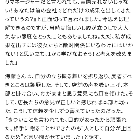
りマネージャーだと言われても、実際売れないじゃな
い！あなたは前の会社でどれだけの成果を出してきた
っていうの？』と正面切って言われました。今思えば理
解できるのですが、当時は悔しいし腹が立つしで大人
気ない態度をとったこともありましたね。ただ、私が成
果を出すには彼女たちと敵対関係にいるわけにはいか
ない！と思い立ち、1から学びなおそう！と考えを改めま
した」
海藤さんは、自分の立ち振る舞いを振り返り、反省すべ
きところは謝罪した。そして、店舗の声を吸い上げ、本
部と掛け合い、わがままと思う意見にも耳を傾けた。そ
して、店長たちの意見が正しいと感じれば本部と戦っ
た。こうして信頼を少しずつ蓄えていったのだった。
「きついことを言われても、目的があったから頑張れ
た。相手に謝ることができたのも“人として自分が上回
るため”と言い聞かせていました」と話す。