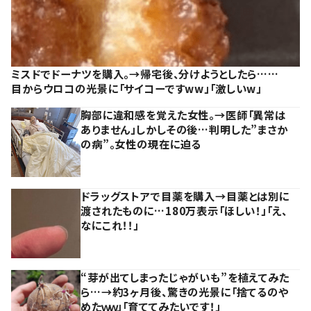
ミスドでドーナツを購入。→帰宅後、分けようとしたら……
目からウロコの光景に「サイコーですww」「激しいw」
胸部に違和感を覚えた女性。→医師「異常は
ありません」しかしその後…判明した”まさか
の病”。女性の現在に迫る
ドラッグストアで目薬を購入→目薬とは別に
渡されたものに…180万表示「ほしい！」「え、
なにこれ！！」
“芽が出てしまったじゃがいも”を植えてみた
ら…→約3ヶ月後、驚きの光景に「捨てるのや
めたｗｗ」「育ててみたいです！」