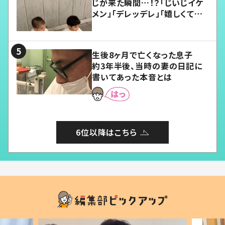
じが来た瞬間…！？「じいじイケ
メン」「デレッデレ」「嬉しくて可
愛くてたまらない」「幸せになれ
る」
生後8ヶ月で亡くなった息子
約3年半後、当時の妻の日記に
書いてあった本音とは
6位以降はこちら