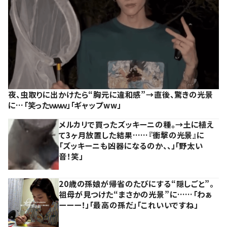
夜、虫取りに出かけたら“胸元に違和感”→直後、驚きの光景
に…「笑ったｗｗｗ」「ギャップww」
メルカリで買ったズッキーニの種。→土に植え
て3ヶ月放置した結果……『衝撃の光景』に
「ズッキーニも凶器になるのか、、」「野太い
音！笑」
20歳の孫娘が帰省のたびにする“隠しごと”。
祖母が見つけた“まさかの光景”に……「わぁ
ーーー！」「最高の孫だ」「これいいですね」