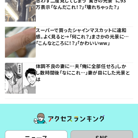
思わず二度見してしまう”驚きの光景”に93
万表示「なんだこれ！？」「壊れちゃった？」
スーパーで買ったシャインマスカットに違和
感。よく見ると→「何これ？」まさかの光景に…
「こんなところに！？」「かわいいww」
体調不良の妻に…夫「俺に全部任せろ」しか
し数時間後「なにこれ…」妻が目にした光景と
は
ニュース
SNS