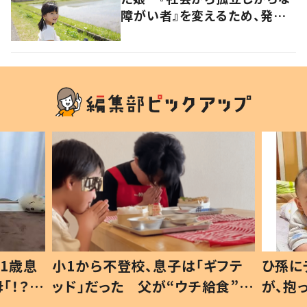
障がい者』を変えるため、発信
を続ける母と娘に迫る
1歳息
小1から不登校、息子は「ギフテ
ひ孫に
「！？」
ッド」だった 父が“ウチ給食”を
が、抱
に「可愛
作り続ける理由とは #令和の親
「涙が