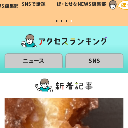
SNSで話題
ほ・とせなNEWS編集部
WS編集部
#令和の子
い」
ニュース
SNS