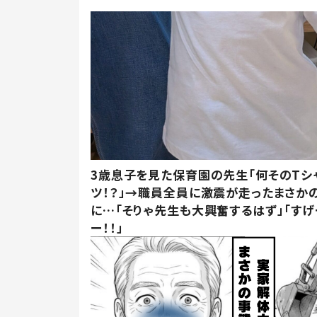
3歳息子を見た保育園の先生「何そのTシ
ツ！？」→職員全員に激震が走ったまさか
に…「そりゃ先生も大興奮するはず」「すげ
ー！！」