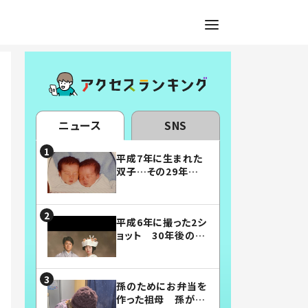
ニュース
SNS
平成7年に生まれた
双子…その29年後
の姿に「漫画みたい」
「素敵すぎる」
平成6年に撮った2シ
ョット 30年後の姿
に…「美男美女」「こ
んな夫婦になりた
い」
孫のためにお弁当を
作った祖母 孫が絶