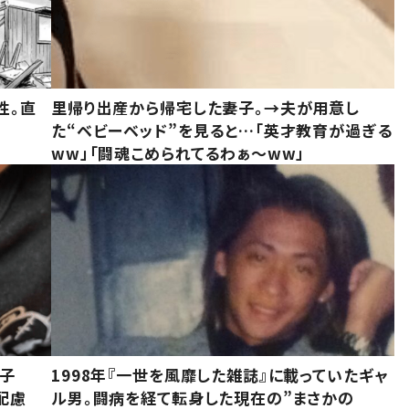
性。直
里帰り出産から帰宅した妻子。→夫が用意し
た“ベビーベッド”を見ると…「英才教育が過ぎる
ww」「闘魂こめられてるわぁ～ww」
息子
1998年『一世を風靡した雑誌』に載っていたギャ
配慮
ル男。闘病を経て転身した現在の”まさかの