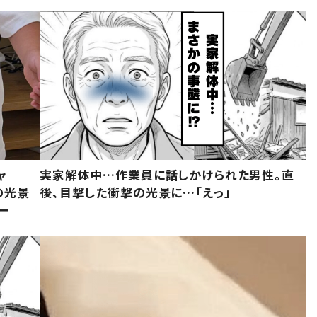
ャ
実家解体中…作業員に話しかけられた男性。直
の光景
後、目撃した衝撃の光景に…「えっ」
ー