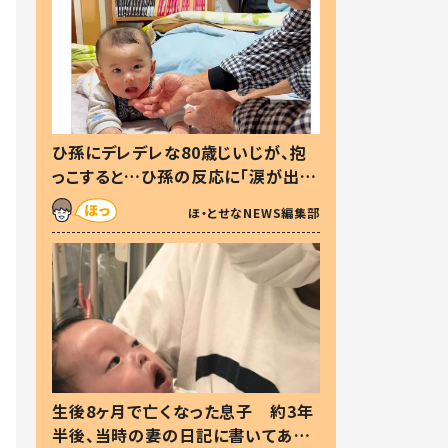
ひ孫にデレデレな80歳じいじが、抱
っこすると…ひ孫の反応に「涙が出ま
した」「可愛くて仕方ない」
ほ・とせなNEWS編集部
生後8ヶ月で亡くなった息子 約3年
半後、当時の妻の日記に書いてあっ