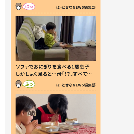
た本音とは
ほ・とせなNEWS編集部
ソファでおにぎりを食べる1歳息子
しかしよく見ると…母「！？」すべてを
察した母の投稿に「可愛いから許
ほ・とせなNEWS編集部
す！」「現行犯〜」