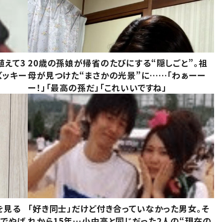
植えて3
20歳の孫娘が帰省のたびにする“隠しごと”。祖
ズッキー
母が見つけた“まさかの光景”に……「わぁーー
ー！」「最高の孫だ」「これいいですね」
を見る
「好き同士」だけど付き合っていなかった男女。そ
味でやば
れから15年…小中高と同じだった2人の“現在の