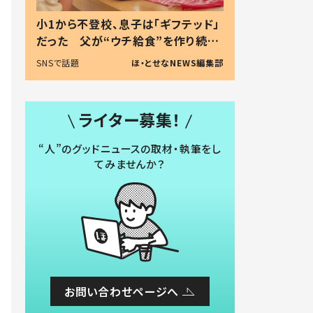
小1から不登校、息子は「ギフテッド」
だった 父が“ウチ給食”を作り続け
る理由とは #令和の親 #令和の子
SNSで話題
ほ・とせなNEWS編集部
ライター募集！
“人”のグッドニュースの取材・執筆をし
てみませんか？
お問い合わせページへ