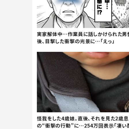
実家解体中…作業員に話しかけられた男
後、目撃した衝撃の光景に…「えっ」
怪我をした4歳娘。直後、それを見た2歳
の“衝撃の行動”に…254万回表示「凄い