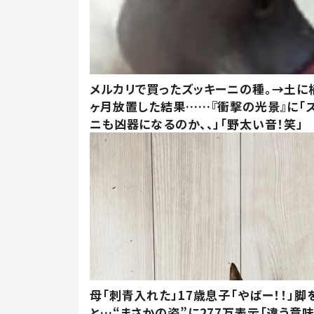
メルカリで買ったズッキーニの種。→土に
ヶ月放置した結果……『衝撃の光景』に「
ニも凶器になるのか、、」「野太い音！笑」
母「刺青入れた」17歳息子「やばー！！」脚
と…“まさかの姿”に277万表示「違う意