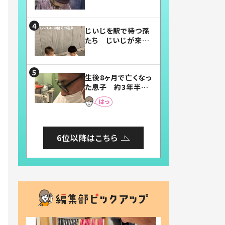
賛したお弁当に「美
味しそう」「お弁当す
ごい」
じいじを駅で待つ孫
たち じいじが来た
瞬間…！？「じいじイ
ケメン」「デレッデレ」
「嬉しくて可愛くてた
生後8ヶ月で亡くなっ
まらない」「幸せにな
た息子 約3年半
れる」
後、当時の妻の日記
に書いてあった本音
とは
6位以降はこちら