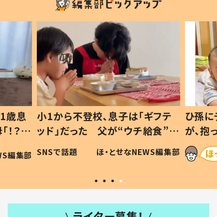
1歳息
小1から不登校、息子は「ギフテ
ひ孫に
「！？」
ッド」だった 父が“ウチ給食”を
が、抱
に「可愛
作り続ける理由とは #令和の親
「涙が
SNSで話題
ほ・とせなNEWS編集部
WS編集部
#令和の子
い」
ライター募集！