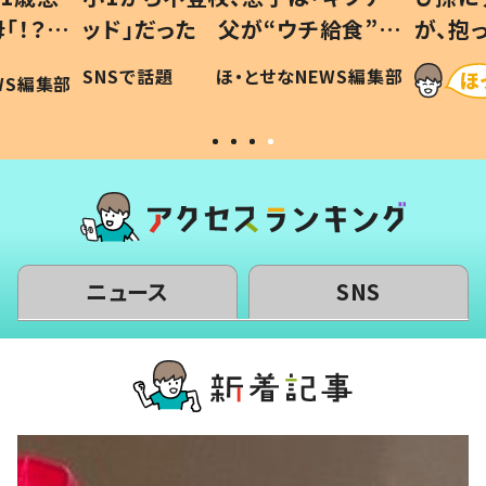
「！？」
ッド」だった 父が“ウチ給食”を
が、抱
に「可愛
作り続ける理由とは #令和の親
「涙が
SNSで話題
ほ・とせなNEWS編集部
WS編集部
#令和の子
い」
ニュース
SNS