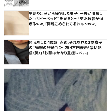
里帰り出産から帰宅した妻子。→夫が用意し
た“ベビーベッド”を見ると…「英才教育が過
ぎるww」「闘魂こめられてるわぁ～ww」
怪我をした4歳娘。直後、それを見た2歳息子
の“衝撃の行動”に…254万回表示「凄い配
慮（笑）」「お顔はかなり重症レベル」