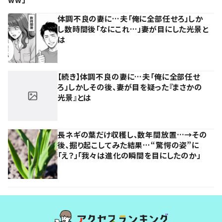
体調不良の妻に…夫「俺に全部任せろ」しか
し数時間後「なにこれ…」妻が目にした光景と
は
【続き】体調不良の妻に…夫「俺に全部任せ
ろ」しかしその後、妻が目を疑った『まさかの
光景』とは
長ネギの葉だけ収穫し、数年間放置…→その
後、掘り起こしてみた結果…“驚愕の姿”に
「え？」「我々は進化の瞬間を目にしたのか」