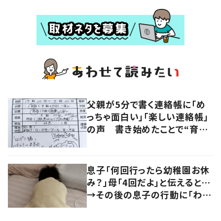
父親が5分で書く連絡帳に「め
っちゃ面白い」「楽しい連絡帳」
の声 書き始めたことで“育児
に変化”も
息子「何回行ったら幼稚園お休
み？」母「4回だよ」と伝えると…
→その後の息子の行動に「わか
るよその気持ち」「うちの子も！」
の声