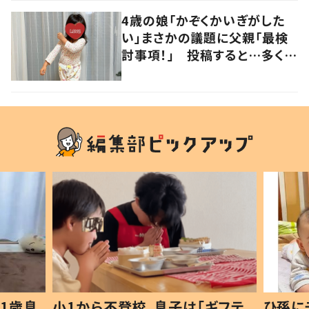
4歳の娘「かぞくかいぎがした
い」まさかの議題に父親「最検
討事項！」 投稿すると…多くの
意見が寄せられる！
1歳息
小1から不登校、息子は「ギフテ
ひ孫に