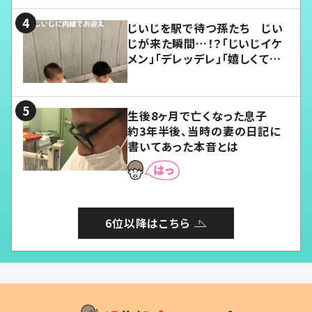
じいじを駅で待つ孫たち じい
じが来た瞬間…！？「じいじイケ
メン」「デレッデレ」「嬉しくて可
愛くてたまらない」「幸せになれ
る」
生後8ヶ月で亡くなった息子
約3年半後、当時の妻の日記に
書いてあった本音とは
6位以降はこちら