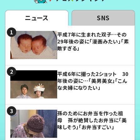
ニュース
SNS
平成7年に生まれた双子…その
29年後の姿に「漫画みたい」「素
敵すぎる」
平成6年に撮った2ショット 30
年後の姿に…「美男美女」「こん
な夫婦になりたい」
孫のためにお弁当を作った祖
母 孫が絶賛したお弁当に「美
味しそう」「お弁当すごい」