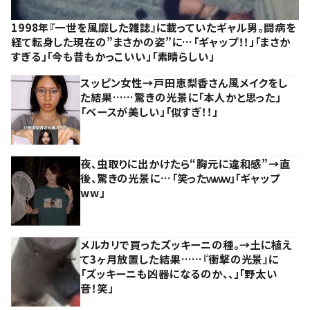
1998年『一世を風靡した雑誌』に載っていたギャル男。闘病を
経て転身した現在の”まさかの姿”に…「ギャップ！！」「まさか
すぎる」「今も昔もかっこいい」「素晴らしい」
スッピン女性→戸田恵梨香さん風メイクをし
た結果……驚きの光景に「本人かと思った」
「ベースが美しい」「似すぎ！！」
夜、虫取りに出かけたら“胸元に違和感”→直
後、驚きの光景に…「笑ったｗｗｗ」「ギャップ
ww」
メルカリで買ったズッキーニの種。→土に植え
て3ヶ月放置した結果……『衝撃の光景』に
「ズッキーニも凶器になるのか、、」「野太い
音！笑」