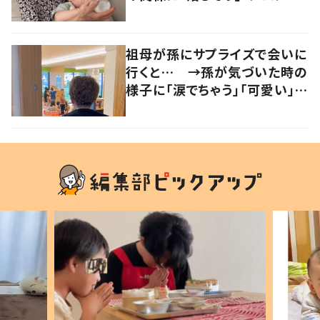
の声
祖母が孫にサプライズで会いに
行くと… →孫が気づいた時の
様子に「涙でちゃう」「可愛い」の
声