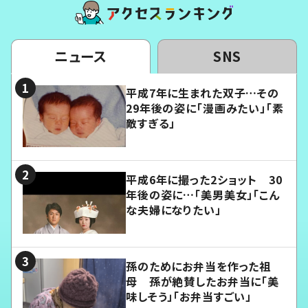
ニュース
SNS
平成7年に生まれた双子…その
29年後の姿に「漫画みたい」「素
敵すぎる」
平成6年に撮った2ショット 30
年後の姿に…「美男美女」「こん
な夫婦になりたい」
孫のためにお弁当を作った祖
母 孫が絶賛したお弁当に「美
味しそう」「お弁当すごい」