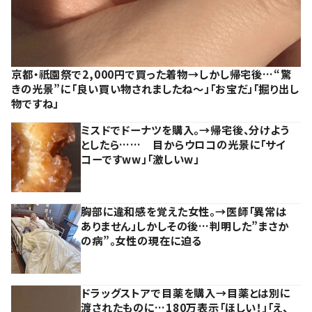
京都・祇園祭で2,000円で買った着物→しかし帰宅後…“驚
きの光景”に「良い買い物されましたね～」「お宝だ」「掘り出し
物ですね」
ミスドでドーナツを購入。→帰宅後、分けよう
としたら…… 目からウロコの光景に「サイ
コーですww」「激しいw」
胸部に違和感を覚えた女性。→医師「異常は
ありません」しかしその後…判明した”まさか
の病”。女性の現在に迫る
ドラッグストアで目薬を購入→目薬とは別に
渡されたものに…180万表示「ほしい！」「え、