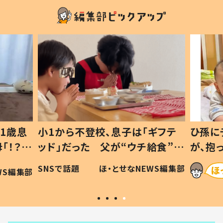
1歳息
小1から不登校、息子は「ギフテ
ひ孫に
「！？」
ッド」だった 父が“ウチ給食”を
が、抱
に「可愛
作り続ける理由とは #令和の親
「涙が
SNSで話題
ほ・とせなNEWS編集部
WS編集部
#令和の子
い」