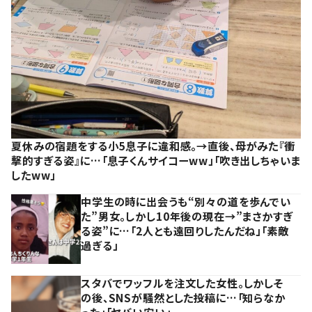
夏休みの宿題をする小5息子に違和感。→直後、母がみた『衝
撃的すぎる姿』に…「息子くんサイコーww」「吹き出しちゃいま
したww」
中学生の時に出会うも“別々の道を歩んでい
た”男女。しかし10年後の現在→”まさかすぎ
る姿”に…「2人とも遠回りしたんだね」「素敵
過ぎる」
スタバでワッフルを注文した女性。しかしそ
の後、SNSが騒然とした投稿に…「知らなか