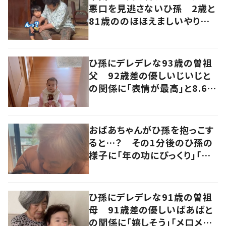
悪口を見逃さないひ孫 2歳と
81歳ののほほえましいやり取り
に「口悪いけど可愛い」の声
ひ孫にデレデレな93歳の曽祖
父 92歳差の優しいじいじと
の関係に「表情が最高」と8.6万
いいね
おばあちゃんがひ孫を抱っこす
ると…？ その1分後のひ孫の
様子に「年の功にびっくり」「赤
ちゃんも嬉しそう」の声
ひ孫にデレデレな91歳の曽祖
母 91歳差の優しいばあばと
の関係に「嬉しそう」「メロメロ」