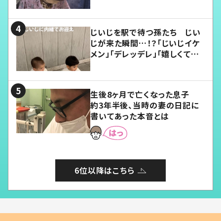
じいじを駅で待つ孫たち じい
じが来た瞬間…！？「じいじイケ
メン」「デレッデレ」「嬉しくて可
愛くてたまらない」「幸せになれ
る」
生後8ヶ月で亡くなった息子
約3年半後、当時の妻の日記に
書いてあった本音とは
6位以降はこちら