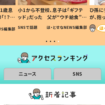
1歳息
小1から不登校、息子は「ギフテ
ひ孫に
「！？」
ッド」だった 父が“ウチ給食”を
が、抱
に「可愛
作り続ける理由とは #令和の親
「涙が
SNSで話題
ほ・とせなNEWS編集部
WS編集部
#令和の子
い」
ニュース
SNS