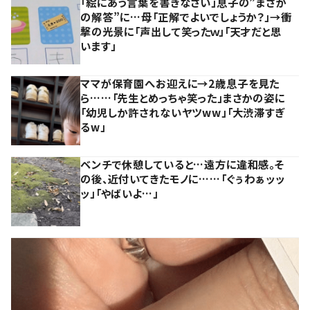
「絵にあう言葉を書きなさい」息子の”まさか
の解答”に…母「正解でよいでしょうか？」→衝
撃の光景に「声出して笑ったｗ」「天才だと思
います」
ママが保育園へお迎えに→2歳息子を見た
ら……「先生とめっちゃ笑った」まさかの姿に
「幼児しか許されないヤツww」「大渋滞すぎ
るw」
ベンチで休憩していると…遠方に違和感。そ
の後、近付いてきたモノに……「ぐぅわぁッッ
ッ」「やばいよ…」