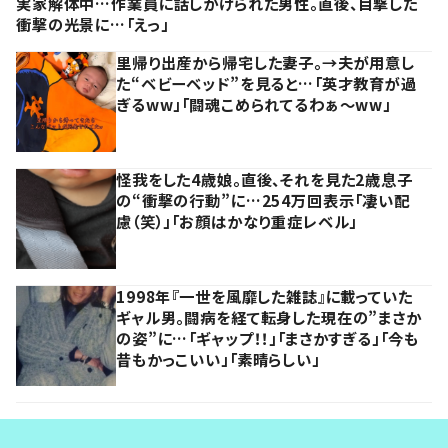
実家解体中…作業員に話しかけられた男性。直後、目撃した
衝撃の光景に…「えっ」
里帰り出産から帰宅した妻子。→夫が用意し
た“ベビーベッド”を見ると…「英才教育が過
ぎるww」「闘魂こめられてるわぁ～ww」
怪我をした4歳娘。直後、それを見た2歳息子
の“衝撃の行動”に…254万回表示「凄い配
慮（笑）」「お顔はかなり重症レベル」
1998年『一世を風靡した雑誌』に載っていた
ギャル男。闘病を経て転身した現在の”まさか
の姿”に…「ギャップ！！」「まさかすぎる」「今も
昔もかっこいい」「素晴らしい」