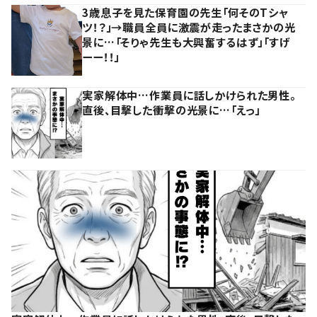
3歳息子を見た保育園の先生「何そのTシャ
ツ！？」→職員全員に激震が走ったまさかの光
景に…「そりゃ先生も大興奮するはず」「すげ
ーー！！」
実家解体中…作業員に話しかけられた男性。
直後、目撃した衝撃の光景に…「えっ」