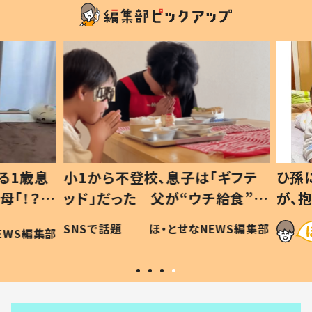
1歳息
小1から不登校、息子は「ギフテ
ひ孫に
「！？」
ッド」だった 父が“ウチ給食”を
が、抱
に「可愛
作り続ける理由とは #令和の親
「涙が
SNSで話題
ほ・とせなNEWS編集部
WS編集部
#令和の子
い」