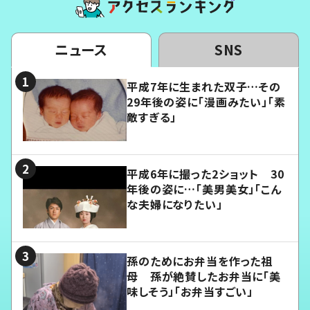
ニュース
SNS
平成7年に生まれた双子…その
29年後の姿に「漫画みたい」「素
敵すぎる」
平成6年に撮った2ショット 30
年後の姿に…「美男美女」「こん
な夫婦になりたい」
孫のためにお弁当を作った祖
母 孫が絶賛したお弁当に「美
味しそう」「お弁当すごい」