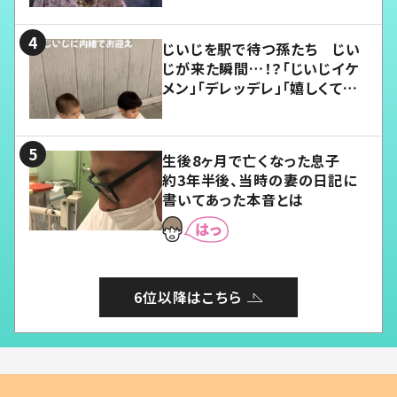
じいじを駅で待つ孫たち じい
じが来た瞬間…！？「じいじイケ
メン」「デレッデレ」「嬉しくて可
愛くてたまらない」「幸せになれ
る」
生後8ヶ月で亡くなった息子
約3年半後、当時の妻の日記に
書いてあった本音とは
6位以降はこちら