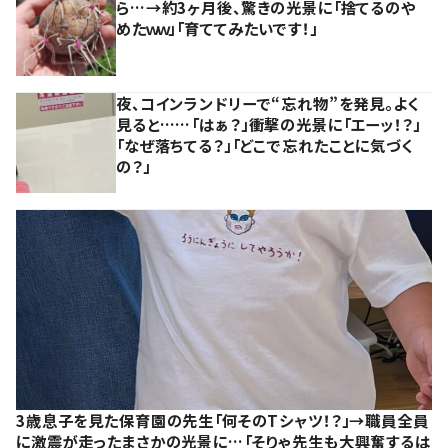
ら…→約3ヶ月後、驚きの光景に「捨てるのや
めたｗｗ」「育ててみたいです！」
夜、コインランドリーで“忘れ物”を発見。よく
見ると……「はぁ？」衝撃の光景に「エーッ！？」
「なぜ落ちてる？」「どこで忘れたことに気づく
の？」
3歳息子を見た保育園の先生「何そのTシャツ！？」→職員全員
に激震が走ったまさかの光景に…「そりゃ先生も大興奮するは