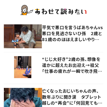
平気で悪口を言うばあちゃんvs
悪口を見逃さないひ孫 2歳と
81歳ののほほえましいやり取り
に「口悪いけど可愛い」の声
“じじ大好き”2歳の孫、想像を
遥かに超えたお出迎え→祖父
「仕事の疲れが一瞬で吹き飛ん
だ！」
亡くなったおじいちゃんの声、
数年ぶりに聞き涙 タブレット
越しの“再会”に「何回見ても泣