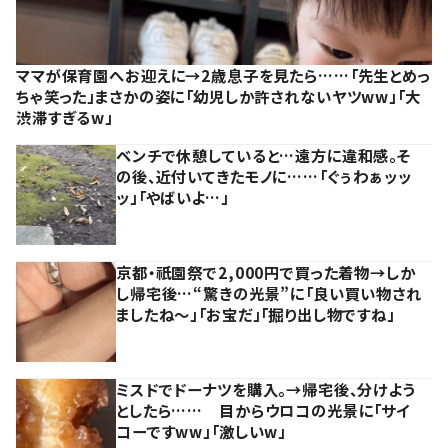
ママが保育園へお迎えに→2歳息子を見たら……「先生とめっ
ちゃ笑った」まさかの姿に「幼児しか許されないヤツww」「大
渋滞すぎるw」
ベンチで休憩していると…遠方に違和感。そ
の後、近付いてきたモノに……「ぐぅわぁッッ
ッ」「やばいよ…」
京都・祇園祭で2,000円で買った着物→しか
し帰宅後…“驚きの光景”に「良い買い物され
ましたね～」「お宝だ」「掘り出し物ですね」
ミスドでドーナツを購入。→帰宅後、分けよう
としたら…… 目からウロコの光景に「サイ
コーですww」「激しいw」