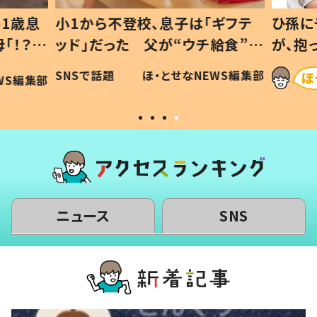
1歳息
小1から不登校、息子は「ギフテ
ひ孫に
「！？」
ッド」だった 父が“ウチ給食”を
が、抱
に「可愛
作り続ける理由とは #令和の親
「涙が
SNSで話題
ほ・とせなNEWS編集部
WS編集部
#令和の子
い」
ニュース
SNS