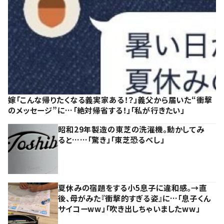
嫁「こんな帰りたくなる義実家ある！？」義父から届いた“衝撃
のメッセージ”に…「絶対帰省する！」「私が行きたい」
昭和29年製造の東芝の洗濯機。動かしてみ
ると……「驚き」「東芝恐るべし」
夏休みの宿題をする小5息子に違和感。→直
後、母がみた『衝撃的すぎる姿』に…「息子くん
サイコーww」「吹き出しちゃいましたww」