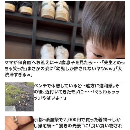
ママが保育園へお迎えに→2歳息子を見たら……「先生とめっ
ちゃ笑った」まさかの姿に「幼児しか許されないヤツww」「大
渋滞すぎるw」
ベンチで休憩していると…遠方に違和感。そ
の後、近付いてきたモノに……「ぐぅわぁッッ
ッ」「やばいよ…」
京都・祇園祭で2,000円で買った着物→しか
し帰宅後…“驚きの光景”に「良い買い物され