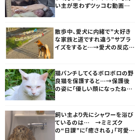
い主が思わずツッコむ動画に
4.6万いいね
散歩中、愛犬に内緒で”大好き
な家族と道ですれ違う”サプラ
イズをすると…→愛犬の反応に
「愛されてる！」「絆がみえます」
の声
猫パンチしてくるボロボロの野
良猫を保護すると…→保護後
の姿に「優しい顔になったね！」
の声
飼い主より先にシャワーを浴び
ているのは… →ミミズク
の“日課”に「癒される」「可愛く
て仕方ない」の声