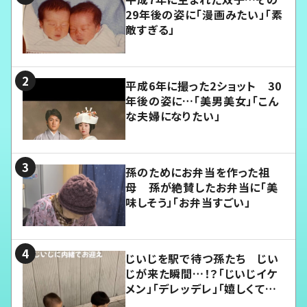
29年後の姿に「漫画みたい」「素
敵すぎる」
平成6年に撮った2ショット 30
年後の姿に…「美男美女」「こん
な夫婦になりたい」
孫のためにお弁当を作った祖
母 孫が絶賛したお弁当に「美
味しそう」「お弁当すごい」
じいじを駅で待つ孫たち じい
じが来た瞬間…！？「じいじイケ
メン」「デレッデレ」「嬉しくて可
愛くてたまらない」「幸せになれ