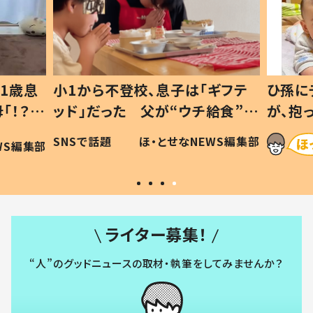
1歳息
小1から不登校、息子は「ギフテ
ひ孫に
「！？」
ッド」だった 父が“ウチ給食”を
が、抱
に「可愛
作り続ける理由とは #令和の親
「涙が
SNSで話題
ほ・とせなNEWS編集部
WS編集部
#令和の子
い」
ライター募集！
“人”のグッドニュースの取材・執筆をしてみませんか？