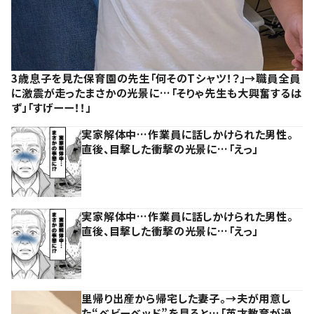
3歳息子を見た保育園の先生「何そのTシャツ！？」→職員全員
に激震が走ったまさかの光景に…「そりゃ先生も大興奮するは
ず」「すげーー！！」
実家解体中…作業員に話しかけられた男性。
直後、目撃した衝撃の光景に…「えっ」
実家解体中…作業員に話しかけられた男性。
直後、目撃した衝撃の光景に…「えっ」
里帰り出産から帰宅した妻子。→夫が用意し
た“ベビーベッド”を見ると…「英才教育が過