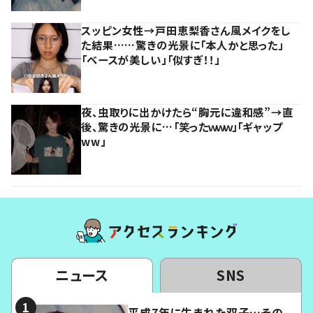
スッピン女性→戸田恵梨香さん風メイクをし
た結果……驚きの光景に「本人かと思った」
「ベースが美しい」「似すぎ！！」
夜、虫取りに出かけたら“胸元に違和感”→直
後、驚きの光景に…「笑ったｗｗｗ」「ギャップ
ww」
ニュース
SNS
平成7年に生まれた双子…その