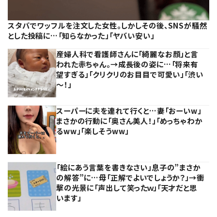
スタバでワッフルを注文した女性。しかしその後、SNSが騒然
とした投稿に…「知らなかった」「ヤバい安い」
産婦人科で看護師さんに「綺麗なお顔」と言
われた赤ちゃん。→成長後の姿に…「将来有
望すぎる」「クリクリのお目目で可愛い」「渋い
～！」
スーパーに夫を連れて行くと…妻「おーいw」
まさかの行動に「奥さん美人！」「めっちゃわか
るww」「楽しそうww」
「絵にあう言葉を書きなさい」息子の”まさか
の解答”に…母「正解でよいでしょうか？」→衝
撃の光景に「声出して笑ったｗ」「天才だと思
います」