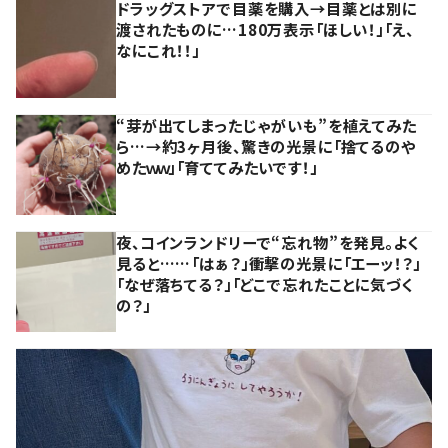
ドラッグストアで目薬を購入→目薬とは別に
渡されたものに…180万表示「ほしい！」「え、
なにこれ！！」
“芽が出てしまったじゃがいも”を植えてみた
ら…→約3ヶ月後、驚きの光景に「捨てるのや
めたｗｗ」「育ててみたいです！」
夜、コインランドリーで“忘れ物”を発見。よく
見ると……「はぁ？」衝撃の光景に「エーッ！？」
「なぜ落ちてる？」「どこで忘れたことに気づく
の？」