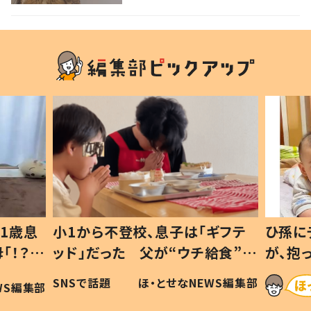
1歳息
小1から不登校、息子は「ギフテ
ひ孫に
「！？」
ッド」だった 父が“ウチ給食”を
が、抱
に「可愛
作り続ける理由とは #令和の親
「涙が
SNSで話題
ほ・とせなNEWS編集部
WS編集部
#令和の子
い」