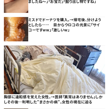
ましたね～」「お宝だ」「掘り出し物ですね」
ミスドでドーナツを購入。→帰宅後、分けよう
としたら…… 目からウロコの光景に「サイ
コーですww」「激しいw」
胸部に違和感を覚えた女性。→医師「異常はありません」しか
しその後…判明した”まさかの病”。女性の現在に迫る