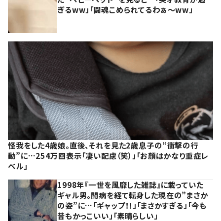
ぎるww」「闘魂こめられてるわぁ～ww」
怪我をした4歳娘。直後、それを見た2歳息子の“衝撃の行
動”に…254万回表示「凄い配慮（笑）」「お顔はかなり重症レ
ベル」
1998年『一世を風靡した雑誌』に載っていた
ギャル男。闘病を経て転身した現在の”まさか
の姿”に…「ギャップ！！」「まさかすぎる」「今も
昔もかっこいい」「素晴らしい」