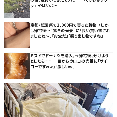
ッ」「やばいよ…」
京都・祇園祭で2,000円で買った着物→しか
し帰宅後…“驚きの光景”に「良い買い物され
ましたね～」「お宝だ」「掘り出し物ですね」
ミスドでドーナツを購入。→帰宅後、分けよう
としたら…… 目からウロコの光景に「サイ
コーですww」「激しいw」