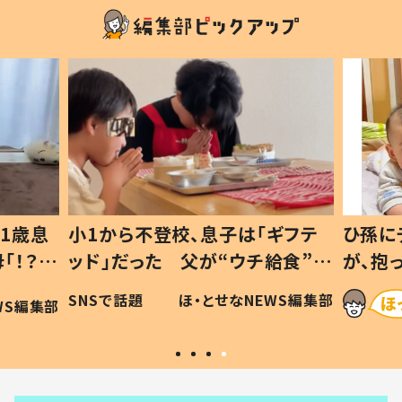
1歳息
小1から不登校、息子は「ギフテ
ひ孫に
「！？」
ッド」だった 父が“ウチ給食”を
が、抱
に「可愛
作り続ける理由とは #令和の親
「涙が
SNSで話題
ほ・とせなNEWS編集部
WS編集部
#令和の子
い」