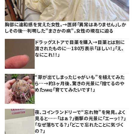
胸部に違和感を覚えた女性。→医師「異常はありません」しか
しその後…判明した”まさかの病”。女性の現在に迫る
ドラッグストアで目薬を購入→目薬とは別に
渡されたものに…180万表示「ほしい！」「え、
なにこれ！！」
“芽が出てしまったじゃがいも”を植えてみた
ら…→約3ヶ月後、驚きの光景に「捨てるのや
めたｗｗ」「育ててみたいです！」
夜、コインランドリーで“忘れ物”を発見。よく
見ると……「はぁ？」衝撃の光景に「エーッ！？」
「なぜ落ちてる？」「どこで忘れたことに気づく
の？」