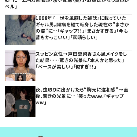
ベル」
1998年『一世を風靡した雑誌』に載っていた
ギャル男。闘病を経て転身した現在の”まさか
の姿”に…「ギャップ！！」「まさかすぎる」「今も
昔もかっこいい」「素晴らしい」
スッピン女性→戸田恵梨香さん風メイクをし
た結果……驚きの光景に「本人かと思った」
「ベースが美しい」「似すぎ！！」
夜、虫取りに出かけたら“胸元に違和感”→直
後、驚きの光景に…「笑ったｗｗｗ」「ギャップ
ww」