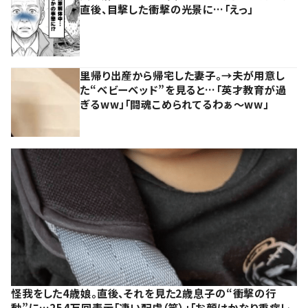
直後、目撃した衝撃の光景に…「えっ」
里帰り出産から帰宅した妻子。→夫が用意し
た“ベビーベッド”を見ると…「英才教育が過
ぎるww」「闘魂こめられてるわぁ～ww」
怪我をした4歳娘。直後、それを見た2歳息子の“衝撃の行
動”に…254万回表示「凄い配慮（笑）」「お顔はかなり重症レ