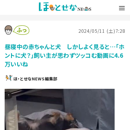
2024/05/11 (土)7:28
昼寝中の赤ちゃんと犬 しかしよく見ると…「ホ
ントに犬？」飼い主が思わずツッコむ動画に4.6
万いいね
ほ・とせなNEWS編集部