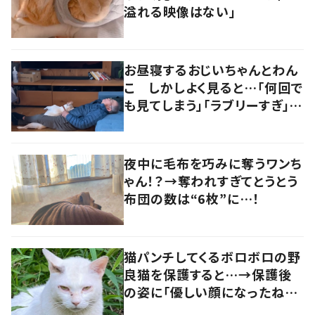
溢れる映像はない」
お昼寝するおじいちゃんとわん
こ しかしよく見ると…「何回で
も見てしまう」「ラブリーすぎ」の
声
夜中に毛布を巧みに奪うワンち
ゃん！？→奪われすぎてとうとう
布団の数は“6枚”に…！
猫パンチしてくるボロボロの野
良猫を保護すると…→保護後
の姿に「優しい顔になったね！」
の声