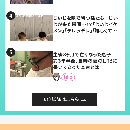
じいじを駅で待つ孫たち じい
じが来た瞬間…！？「じいじイケ
メン」「デレッデレ」「嬉しくて可
愛くてたまらない」「幸せになれ
る」
生後8ヶ月で亡くなった息子
約3年半後、当時の妻の日記に
書いてあった本音とは
6位以降はこちら