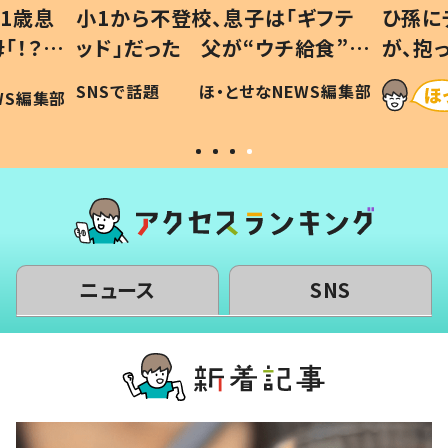
1歳息
小1から不登校、息子は「ギフテ
ひ孫に
「！？」
ッド」だった 父が“ウチ給食”を
が、抱
に「可愛
作り続ける理由とは #令和の親
「涙が
SNSで話題
ほ・とせなNEWS編集部
WS編集部
#令和の子
い」
ニュース
SNS