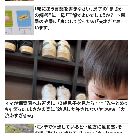
「絵にあう言葉を書きなさい」息子の”まさか
の解答”に…母「正解でよいでしょうか？」→衝
撃の光景に「声出して笑ったｗ」「天才だと思
います」
ママが保育園へお迎えに→2歳息子を見たら……「先生とめっ
ちゃ笑った」まさかの姿に「幼児しか許されないヤツww」「大
渋滞すぎるw」
ベンチで休憩していると…遠方に違和感。そ
の後、近付いてきたモノに……「ぐぅわぁッッ