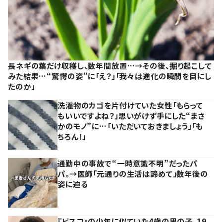
長ネギの葉だけ収穫し、数年間放置…→その後、掘り起こして
みた結果…“驚愕の姿”に「え？」「我々は進化の瞬間を目にし
たのか」
洗濯物のカゴを片付けていた女性「もらって
もいいですよね？」思いがけず手にした“まさ
かのモノ”に…「いただいておきましょう」「も
ちろん！」
通勤中の事故で“一時意識不明”だったパ
パ。→医師「元通りの生活は諦めて」数年後の
姿に迫る
『ビスコ』の少年に似ていた4歳の男の子。19