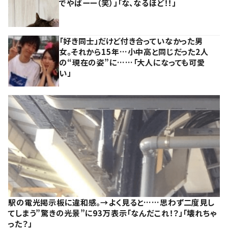
でやばーー（笑）」「な、なるほど！！」
「好き同士」だけど付き合っていなかった男
女。それから15年…小中高と同じだった2人
の“現在の姿”に……「大人になっても可愛
い」
駅の電光掲示板に違和感。→よく見ると……思わず二度見し
てしまう”驚きの光景”に93万表示「なんだこれ！？」「壊れちゃ
った？」