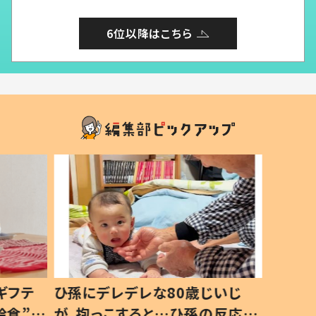
6位以降はこちら
ギフテ
ひ孫にデレデレな80歳じいじ
給食”を
が、抱っこすると…ひ孫の反応に