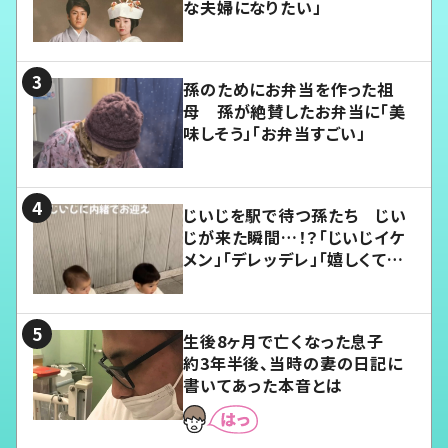
な夫婦になりたい」
孫のためにお弁当を作った祖
母 孫が絶賛したお弁当に「美
味しそう」「お弁当すごい」
じいじを駅で待つ孫たち じい
じが来た瞬間…！？「じいじイケ
メン」「デレッデレ」「嬉しくて可
愛くてたまらない」「幸せになれ
る」
生後8ヶ月で亡くなった息子
約3年半後、当時の妻の日記に
書いてあった本音とは