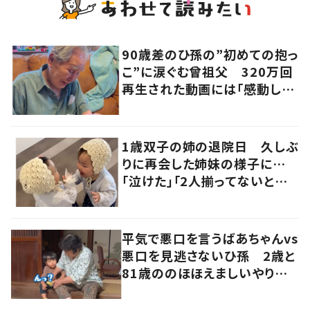
90歳差のひ孫の”初めての抱っ
こ”に涙ぐむ曾祖父 320万回
再生された動画には「感動し
た」「涙が出た」の声
1歳双子の姉の退院日 久しぶ
りに再会した姉妹の様子に…
「泣けた」「2人揃ってないとね」
の声
平気で悪口を言うばあちゃんvs
悪口を見逃さないひ孫 2歳と
81歳ののほほえましいやり取り
に「口悪いけど可愛い」の声