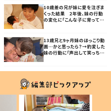
10歳差の兄が妹に愛を注ぎま
くった結果 2年後、妹の行動
の変化に「こんな子に育ってほ
しいなぁ」「おじさん泣いちゃ
う」「尊い」
13歳兄と9ヶ月妹のほっこり動
画…かと思ったら？→豹変した
妹の行動に「声出して笑っちゃ
いました」「攻撃100%ダメージ
0%」の声