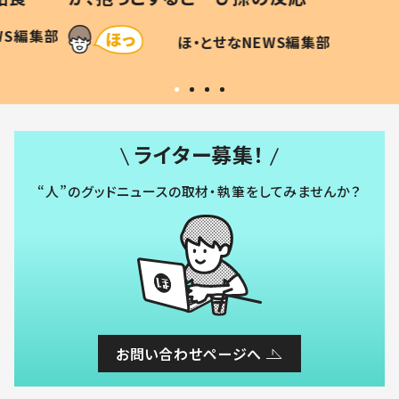
和の親
「涙が出ました」「可愛くて仕方な
WS編集部
ほ・とせなNEWS編集部
い」
ライター募集！
“人”のグッドニュースの取材・執筆をしてみませんか？
お問い合わせページへ