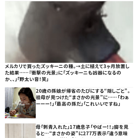
メルカリで買ったズッキーニの種。→土に植えて3ヶ月放置し
た結果……『衝撃の光景』に「ズッキーニも凶器になるの
か、、」「野太い音！笑」
20歳の孫娘が帰省のたびにする“隠しごと”。
祖母が見つけた“まさかの光景”に……「わぁ
ーーー！」「最高の孫だ」「これいいですね」
母「刺青入れた」17歳息子「やばー！！」脚を見
ると…“まさかの姿”に277万表示「違う意味