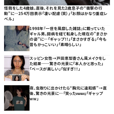
怪我をした4歳娘。直後、それを見た2歳息子の“衝撃の行
動”に…254万回表示「凄い配慮（笑）」「お顔はかなり重症レ
ベル」
1998年『一世を風靡した雑誌』に載っていた
ギャル男。闘病を経て転身した現在の”まさか
の姿”に…「ギャップ！！」「まさかすぎる」「今も
昔もかっこいい」「素晴らしい」
スッピン女性→戸田恵梨香さん風メイクをし
た結果……驚きの光景に「本人かと思った」
「ベースが美しい」「似すぎ！！」
夜、虫取りに出かけたら“胸元に違和感”→直
後、驚きの光景に…「笑ったｗｗｗ」「ギャップ
ww」