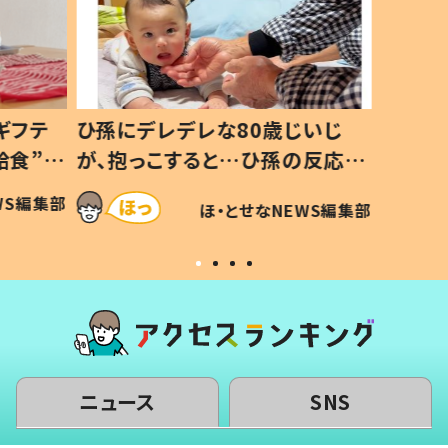
ギフテ
ひ孫にデレデレな80歳じいじ
給食”を
が、抱っこすると…ひ孫の反応に
和の親
「涙が出ました」「可愛くて仕方な
WS編集部
ほ・とせなNEWS編集部
い」
ニュース
SNS