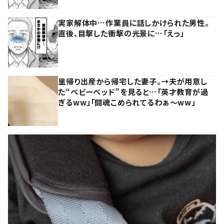
実家解体中…作業員に話しかけられた男性。
直後、目撃した衝撃の光景に…「えっ」
里帰り出産から帰宅した妻子。→夫が用意し
た“ベビーベッド”を見ると…「英才教育が過
ぎるww」「闘魂こめられてるわぁ～ww」