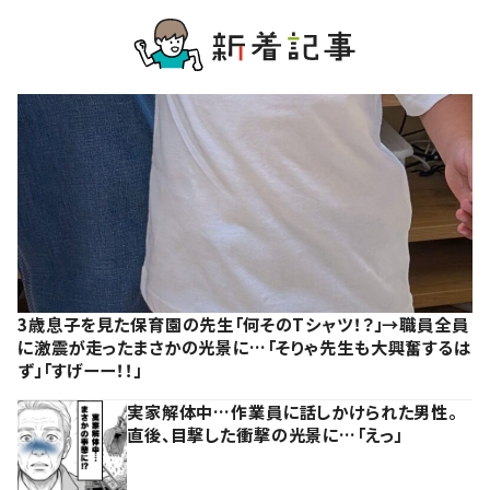
3歳息子を見た保育園の先生「何そのTシャツ！？」→職員全員
に激震が走ったまさかの光景に…「そりゃ先生も大興奮するは
ず」「すげーー！！」
実家解体中…作業員に話しかけられた男性。
直後、目撃した衝撃の光景に…「えっ」