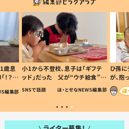
1歳息
小1から不登校、息子は「ギフテ
ひ孫に
「！？」
ッド」だった 父が“ウチ給食”を
が、抱
に「可愛
作り続ける理由とは #令和の親
「涙が
SNSで話題
ほ・とせなNEWS編集部
WS編集部
#令和の子
い」
ライター募集！