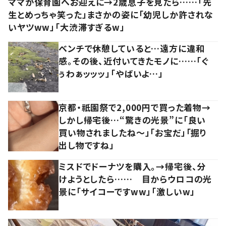
ママが保育園へお迎えに→2歳息子を見たら……「先
生とめっちゃ笑った」まさかの姿に「幼児しか許されな
いヤツww」「大渋滞すぎるw」
ベンチで休憩していると…遠方に違和
感。その後、近付いてきたモノに……「ぐ
ぅわぁッッッ」「やばいよ…」
京都・祇園祭で2,000円で買った着物→
しかし帰宅後…“驚きの光景”に「良い
買い物されましたね～」「お宝だ」「掘り
出し物ですね」
ミスドでドーナツを購入。→帰宅後、分
けようとしたら…… 目からウロコの光
景に「サイコーですww」「激しいw」