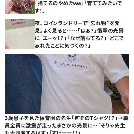
「捨てるのやめたｗｗ」「育ててみたいで
す！」
夜、コインランドリーで“忘れ物”を発
見。よく見ると……「はぁ？」衝撃の光景
に「エーッ！？」「なぜ落ちてる？」「どこで
忘れたことに気づくの？」
3歳息子を見た保育園の先生「何そのTシャツ！？」→職
員全員に激震が走ったまさかの光景に…「そりゃ先生
も大興奮するはず」「すげーー！！」