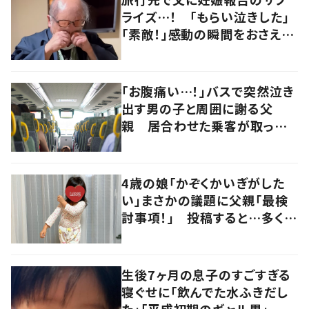
ライズ…！ 「もらい泣きした」
「素敵！」感動の瞬間をおさえた
動画は375万回再生
「お腹痛い…！」バスで突然泣き
出す男の子と周囲に謝る父
親 居合わせた乗客が取った
行動にXでは「あたたかい話」
「なかなか出来ることじゃない」
の声
4歳の娘「かぞくかいぎがした
い」まさかの議題に父親「最検
討事項！」 投稿すると…多くの
意見が寄せられる！
生後7ヶ月の息子のすごすぎる
寝ぐせに「飲んでた水ふきだし
た」「平成初期のギャル男」 実