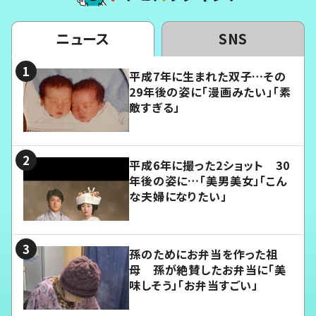
ニュース
SNS
平成7年に生まれた双子…その
29年後の姿に「漫画みたい」「素
敵すぎる」
平成6年に撮った2ショット 30
年後の姿に…「美男美女」「こん
な夫婦になりたい」
孫のためにお弁当を作った祖
母 孫が絶賛したお弁当に「美
味しそう」「お弁当すごい」