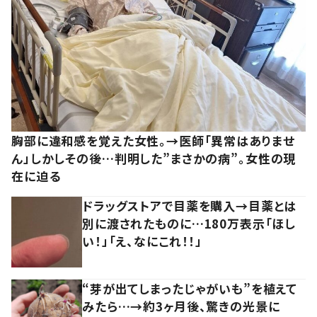
胸部に違和感を覚えた女性。→医師「異常はありませ
ん」しかしその後…判明した”まさかの病”。女性の現
在に迫る
ドラッグストアで目薬を購入→目薬とは
別に渡されたものに…180万表示「ほし
い！」「え、なにこれ！！」
“芽が出てしまったじゃがいも”を植えて
みたら…→約3ヶ月後、驚きの光景に