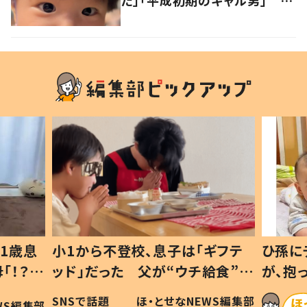
は遺伝が関係しており、祖父の
写真にも反響が
1歳息
小1から不登校、息子は「ギフテ
ひ孫に
「！？」
ッド」だった 父が“ウチ給食”を
が、抱
に「可愛
作り続ける理由とは #令和の親
「涙が
SNSで話題
ほ・とせなNEWS編集部
WS編集部