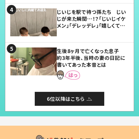
じいじを駅で待つ孫たち じい
じが来た瞬間…！？「じいじイケ
メン」「デレッデレ」「嬉しくて可
愛くてたまらない」「幸せになれ
る」
生後8ヶ月で亡くなった息子
約3年半後、当時の妻の日記に
書いてあった本音とは
6位以降はこちら