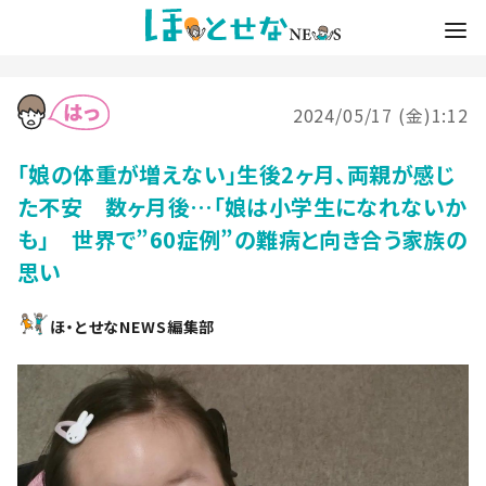
2024/05/17 (金)1:12
「娘の体重が増えない」生後2ヶ月、両親が感じ
た不安 数ヶ月後…「娘は小学生になれないか
も」 世界で”60症例”の難病と向き合う家族の
思い
ほ・とせなNEWS編集部