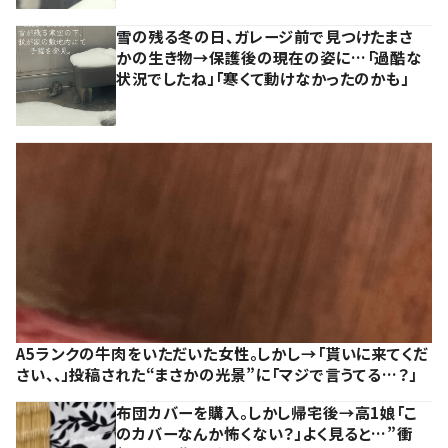
雪の残る冬の日、ガレージ前で見つけたまさ
かの生き物→保護後の現在の姿に…「過酷な
状況でしたね」「寒くて動けなかったのかも」
A5ランクの牛肉をいただいた女性。しかし→「貰いに来てくだ
さい、、」投稿された“まさかの光景”に「マジで言うてる…？」
布団カバーを購入。しかし帰宅後→高1娘「こ
のカバーなんか怖くない？」よく見ると…”衝