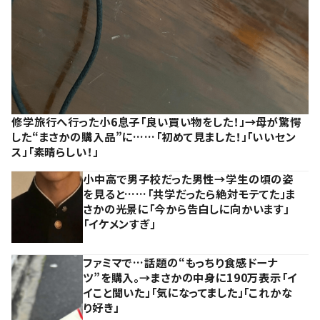
修学旅行へ行った小6息子「良い買い物をした！」→母が驚愕
した“まさかの購入品”に……「初めて見ました！」「いいセン
ス」「素晴らしい！」
小中高で男子校だった男性→学生の頃の姿
を見ると……「共学だったら絶対モテてた」ま
さかの光景に「今から告白しに向かいます」
「イケメンすぎ」
ファミマで…話題の“もっちり食感ドーナ
ツ”を購入。→まさかの中身に190万表示「イ
イこと聞いた」「気になってました」「これかな
り好き」