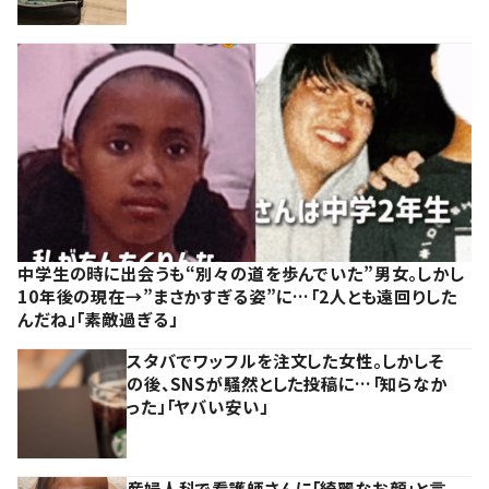
中学生の時に出会うも“別々の道を歩んでいた”男女。しかし
10年後の現在→”まさかすぎる姿”に…「2人とも遠回りした
んだね」「素敵過ぎる」
スタバでワッフルを注文した女性。しかしそ
の後、SNSが騒然とした投稿に…「知らなか
った」「ヤバい安い」
産婦人科で看護師さんに「綺麗なお顔」と言