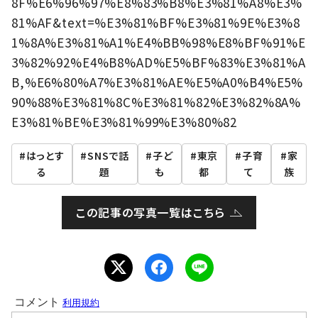
8F%E6%96%97%E8%83%B8%E3%81%A8%E3%
81%AF&text=%E3%81%BF%E3%81%9E%E3%8
1%8A%E3%81%A1%E4%BB%98%E8%BF%91%E
3%82%92%E4%B8%AD%E5%BF%83%E3%81%A
B,%E6%80%A7%E3%81%AE%E5%A0%B4%E5%
90%88%E3%81%8C%E3%81%82%E3%82%8A%
E3%81%BE%E3%81%99%E3%80%82
はっとす
SNSで話
子ど
東京
子育
家
る
題
も
都
て
族
この記事の写真一覧はこちら