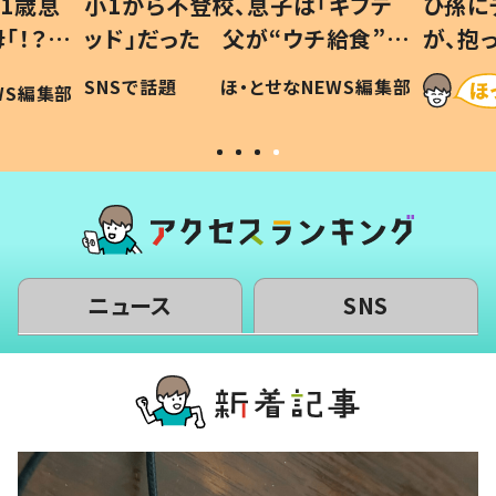
ギフテ
ひ孫にデレデレな80歳じいじ
給食”を
が、抱っこすると…ひ孫の反応に
和の親
「涙が出ました」「可愛くて仕方な
WS編集部
ほ・とせなNEWS編集部
い」
ニュース
SNS