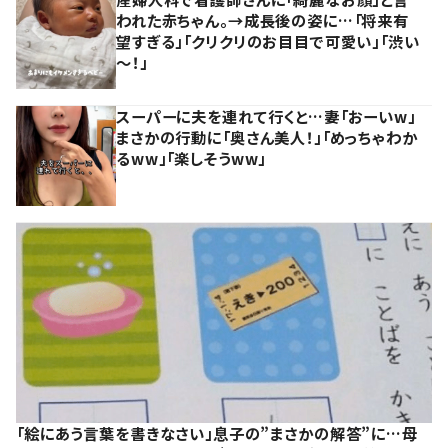
われた赤ちゃん。→成長後の姿に…「将来有
望すぎる」「クリクリのお目目で可愛い」「渋い
～！」
スーパーに夫を連れて行くと…妻「おーいw」
まさかの行動に「奥さん美人！」「めっちゃわか
るww」「楽しそうww」
「絵にあう言葉を書きなさい」息子の”まさかの解答”に…母