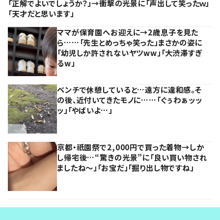
「正解でよいでしょうか？」→衝撃の光景に「声出して笑ったｗ」
「天才だと思います」
ママが保育園へお迎えに→2歳息子を見た
ら……「先生とめっちゃ笑った」まさかの姿に
「幼児しか許されないヤツww」「大渋滞すぎ
るw」
ベンチで休憩していると…遠方に違和感。そ
の後、近付いてきたモノに……「ぐぅわぁッッ
ッ」「やばいよ…」
京都・祇園祭で2,000円で買った着物→しか
し帰宅後…“驚きの光景”に「良い買い物され
ましたね～」「お宝だ」「掘り出し物ですね」