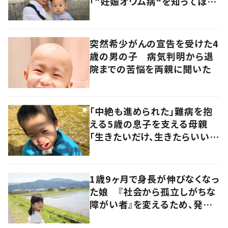
「”妊娠オウム病“を知ってほし
い」発信を続ける夫に迫る
突然希少がんの宣告を受けた4
歳の男の子 病気判明から退
院までの苦悩を両親に聞いた
「中絶も進められた」難病を抱
える5歳の息子を支える母親
「生きたいだけ、生きたらいい」
その思いに迫る
1歳9ヶ月で身長が伸びなくなっ
た娘 『社会から孤立しがちな
障がい者』を変えるため、発信
を続ける母と娘に迫る