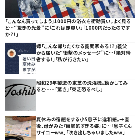
「こんなん買ってしまう」1000円の浴衣を衝動買い。よく見る
と…“驚きの光景”に「これは即買い」「1000円だったのです
か？！」
嫁「こんな帰りたくなる義実家ある！？」義父
から届いた“衝撃のメッセージ”に…「絶対帰
省する！」「私が行きたい」
昭和29年製造の東芝の洗濯機。動かしてみ
ると……「驚き」「東芝恐るべし」
夏休みの宿題をする小5息子に違和感。→直
後、母がみた『衝撃的すぎる姿』に…「息子くん
サイコーww」「吹き出しちゃいましたww」