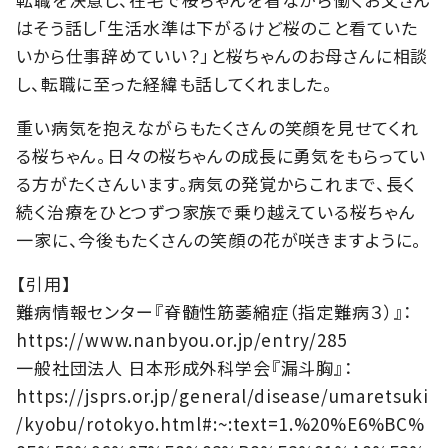
はそう話し「生活水準は下がるけど桜のこと看ていた
いから仕事辞めていい？」と桜ちゃんのお母さんに相談
し、転職に至った経緯も話してくれました。
重い病気を抱えながらもたくさんの笑顔を見せてくれ
る桜ちゃん。日々の桜ちゃんの成長に勇気をもらってい
る方がたくさんいます。病気の発覚からこれまで、長く
続く治療をひとつずつ家族で乗り越えている桜ちゃん
一家に、今後もたくさんの笑顔の花が咲きますように。
【引用】
難病情報センター『脊髄性筋萎縮症（指定難病３）』：
https://www.nanbyou.or.jp/entry/285
一般社団法人 日本形成外科学会『漏斗胸』：
https://jsprs.or.jp/general/disease/umaretsuki
/kyobu/rotokyo.html#:~:text=1.%20%E6%BC%