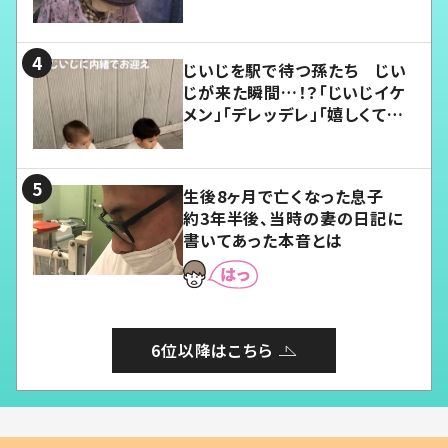
じいじを駅で待つ孫たち じい
じが来た瞬間…！？「じいじイケ
メン」「デレッデレ」「嬉しくて可
愛くてたまらない」「幸せになれ
る」
生後8ヶ月で亡くなった息子
約3年半後、当時の妻の日記に
書いてあった本音とは
6位以降はこちら