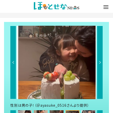
性別は男の子！（＠ayasuke_0516さんより提供）