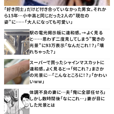
「好き同士」だけど付き合っていなかった男女。それか
ら15年…小中高と同じだった2人の“現在の
姿”に……「大人になっても可愛い」
駅の電光掲示板に違和感。→よく見る
と……思わず二度見してしまう”驚きの
光景”に93万表示「なんだこれ！？」「壊
れちゃった？」
スーパーで買ったシャインマスカットに
違和感。よく見ると→「何これ？」まさか
の光景に…「こんなところに！？」「かわい
いww」
体調不良の妻に…夫「俺に全部任せろ」
しかし数時間後「なにこれ…」妻が目に
した光景とは