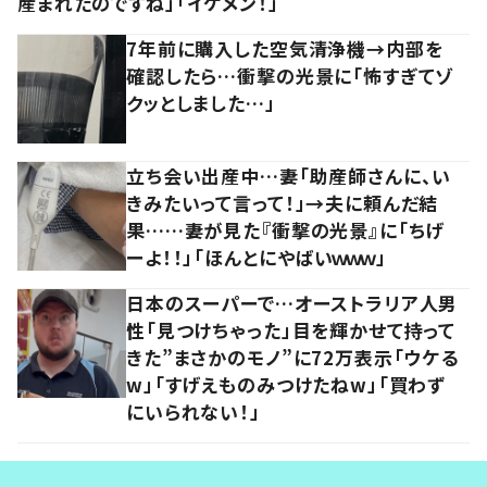
産まれたのですね」「イケメン！」
7年前に購入した空気清浄機→内部を
確認したら…衝撃の光景に「怖すぎてゾ
クッとしました…」
立ち会い出産中…妻「助産師さんに、い
きみたいって言って！」→夫に頼んだ結
果……妻が見た『衝撃の光景』に「ちげ
ーよ！！」「ほんとにやばいｗｗｗ」
日本のスーパーで…オーストラリア人男
性「見つけちゃった」目を輝かせて持って
きた”まさかのモノ”に72万表示「ウケる
w」「すげえものみつけたねw」「買わず
にいられない！」