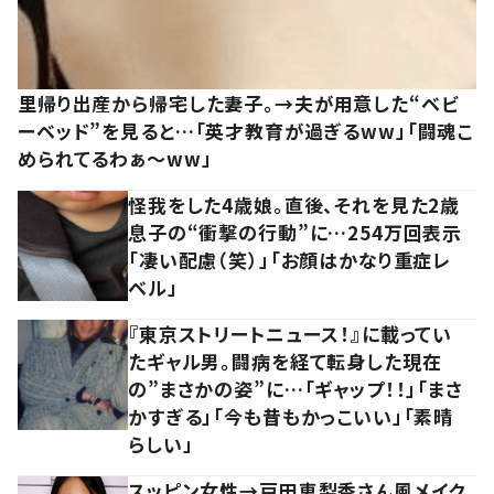
里帰り出産から帰宅した妻子。→夫が用意した“ベビ
ーベッド”を見ると…「英才教育が過ぎるww」「闘魂こ
められてるわぁ～ww」
怪我をした4歳娘。直後、それを見た2歳
息子の“衝撃の行動”に…254万回表示
「凄い配慮（笑）」「お顔はかなり重症レ
ベル」
『東京ストリートニュース！』に載ってい
たギャル男。闘病を経て転身した現在
の”まさかの姿”に…「ギャップ！！」「まさ
かすぎる」「今も昔もかっこいい」「素晴
らしい」
スッピン女性→戸田恵梨香さん風メイク