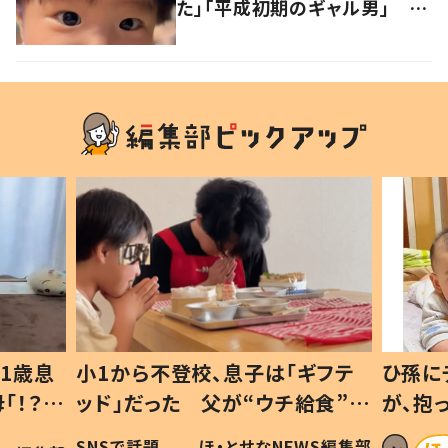
た」「平成初期のギャル男」 実
は遺伝が関係しており、祖父の
写真にも反響が
1歳息
小1から不登校、息子は「ギフテ
ひ孫に
「！？」
ッド」だった 父が“ウチ給食”を
が、抱
に「可愛
作り続ける理由とは #令和の親
「涙が
SNSで話題
ほ・とせなNEWS編集部