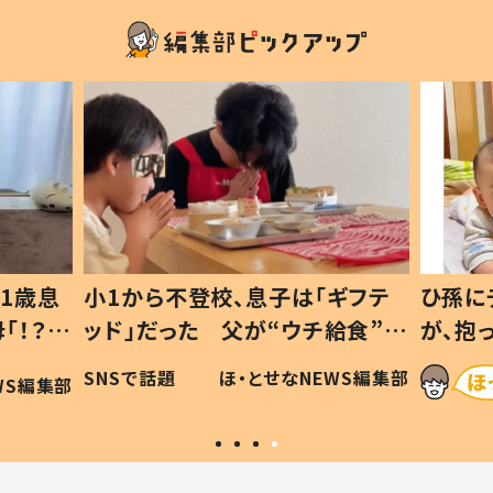
1歳息
小1から不登校、息子は「ギフテ
ひ孫に
「！？」
ッド」だった 父が“ウチ給食”を
が、抱
に「可愛
作り続ける理由とは #令和の親
「涙が
SNSで話題
ほ・とせなNEWS編集部
WS編集部
#令和の子
い」