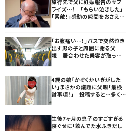
旅行先で父に妊娠報告のサプ
ライズ…！ 「もらい泣きした」
「素敵！」感動の瞬間をおさえた
動画は375万回再生
「お腹痛い…！」バスで突然泣き
出す男の子と周囲に謝る父
親 居合わせた乗客が取った
行動にXでは「あたたかい話」
「なかなか出来ることじゃない」
の声
4歳の娘「かぞくかいぎがした
い」まさかの議題に父親「最検
討事項！」 投稿すると…多くの
意見が寄せられる！
生後7ヶ月の息子のすごすぎる
寝ぐせに「飲んでた水ふきだし