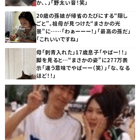
か、、」「野太い音！笑」
20歳の孫娘が帰省のたびにする“隠し
ごと”。祖母が見つけた“まさかの光
景”に……「わぁーーー！」「最高の孫だ」
「これいいですね」
母「刺青入れた」17歳息子「やばー！！」
脚を見ると…“まさかの姿”に277万表
示「違う意味でやばーー（笑）」「な、なる
ほど！！」