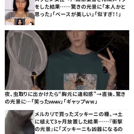
をした結果……驚きの光景に「本人かと
思った」「ベースが美しい」「似すぎ！！」
夜、虫取りに出かけたら“胸元に違和感”→直後、驚き
の光景に…「笑ったｗｗｗ」「ギャップww」
メルカリで買ったズッキーニの種。→土
に植えて3ヶ月放置した結果……『衝撃
の光景』に「ズッキーニも凶器になるの