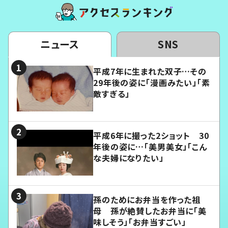
ニュース
SNS
平成7年に生まれた双子…その
29年後の姿に「漫画みたい」「素
敵すぎる」
平成6年に撮った2ショット 30
年後の姿に…「美男美女」「こん
な夫婦になりたい」
孫のためにお弁当を作った祖
母 孫が絶賛したお弁当に「美
味しそう」「お弁当すごい」