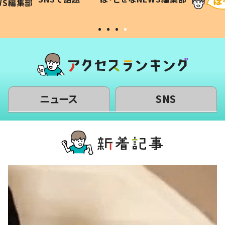
WS編集部
#令和の子
い」
ニュース
SNS