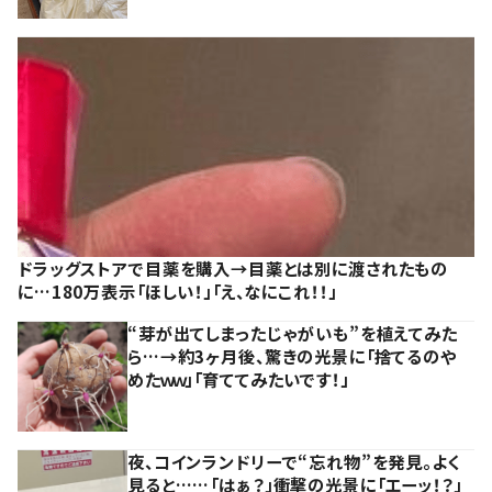
ドラッグストアで目薬を購入→目薬とは別に渡されたもの
に…180万表示「ほしい！」「え、なにこれ！！」
“芽が出てしまったじゃがいも”を植えてみた
ら…→約3ヶ月後、驚きの光景に「捨てるのや
めたｗｗ」「育ててみたいです！」
夜、コインランドリーで“忘れ物”を発見。よく
見ると……「はぁ？」衝撃の光景に「エーッ！？」