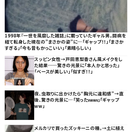
1998年『一世を風靡した雑誌』に載っていたギャル男。闘病を
経て転身した現在の”まさかの姿”に…「ギャップ！！」「まさか
すぎる」「今も昔もかっこいい」「素晴らしい」
スッピン女性→戸田恵梨香さん風メイクをし
た結果……驚きの光景に「本人かと思った」
「ベースが美しい」「似すぎ！！」
夜、虫取りに出かけたら“胸元に違和感”→直
後、驚きの光景に…「笑ったｗｗｗ」「ギャップ
ww」
メルカリで買ったズッキーニの種。→土に植え