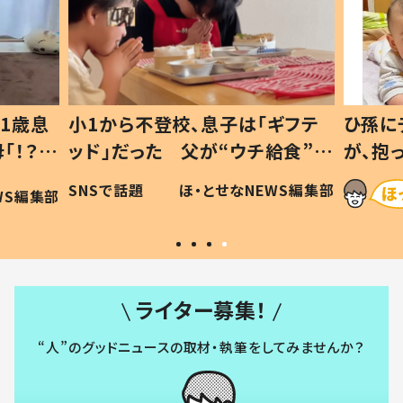
1歳息
小1から不登校、息子は「ギフテ
ひ孫に
「！？」
ッド」だった 父が“ウチ給食”を
が、抱
に「可愛
作り続ける理由とは #令和の親
「涙が
SNSで話題
ほ・とせなNEWS編集部
WS編集部
#令和の子
い」
ライター募集！
“人”のグッドニュースの取材・執筆をしてみませんか？