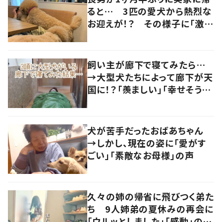
ると… 3匹の愛犬から熱烈な
お迎えが！？ その様子に「激し
いお出迎え」「幸せが伝わってき
ます」
飼い主が廊下で寝てみたら…
→大型犬たちによって廊下が天
国に！？「羨ましい」「幸せそう」
の声
犬が苦手だったおばあちゃん
→しかし、現在の姿に「愛がす
ごい」「素敵なお母様」の声
久々の姉の帰省に飛びつく弟た
ち 9人姉弟の夏休みの再会に
「ウルッとしました」「感動」の声