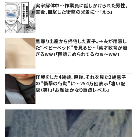
実家解体中…作業員に話しかけられた男性。
直後、目撃した衝撃の光景に…「えっ」
里帰り出産から帰宅した妻子。→夫が用意し
た“ベビーベッド”を見ると…「英才教育が過
ぎるww」「闘魂こめられてるわぁ～ww」
怪我をした4歳娘。直後、それを見た2歳息子
の“衝撃の行動”に…254万回表示「凄い配
慮（笑）」「お顔はかなり重症レベル」