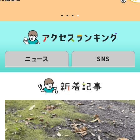
#令和の子
い」
ニュース
SNS