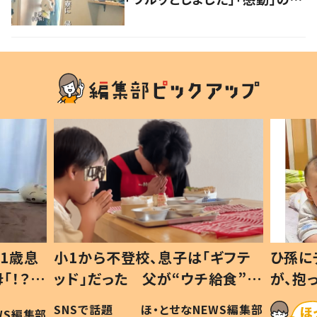
が続出！
1歳息
小1から不登校、息子は「ギフテ
ひ孫に
「！？」
ッド」だった 父が“ウチ給食”を
が、抱
に「可愛
作り続ける理由とは #令和の親
「涙が
SNSで話題
ほ・とせなNEWS編集部
WS編集部