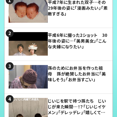
平成7年に生まれた双子…その
29年後の姿に「漫画みたい」「素
敵すぎる」
平成6年に撮った2ショット 30
年後の姿に…「美男美女」「こん
な夫婦になりたい」
孫のためにお弁当を作った祖
母 孫が絶賛したお弁当に「美
味しそう」「お弁当すごい」
じいじを駅で待つ孫たち じい
じが来た瞬間…！？「じいじイケ
メン」「デレッデレ」「嬉しくて可