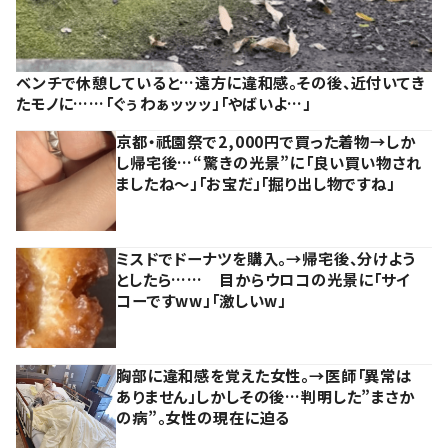
ベンチで休憩していると…遠方に違和感。その後、近付いてき
たモノに……「ぐぅわぁッッッ」「やばいよ…」
京都・祇園祭で2,000円で買った着物→しか
し帰宅後…“驚きの光景”に「良い買い物され
ましたね～」「お宝だ」「掘り出し物ですね」
ミスドでドーナツを購入。→帰宅後、分けよう
としたら…… 目からウロコの光景に「サイ
コーですww」「激しいw」
胸部に違和感を覚えた女性。→医師「異常は
ありません」しかしその後…判明した”まさか
の病”。女性の現在に迫る