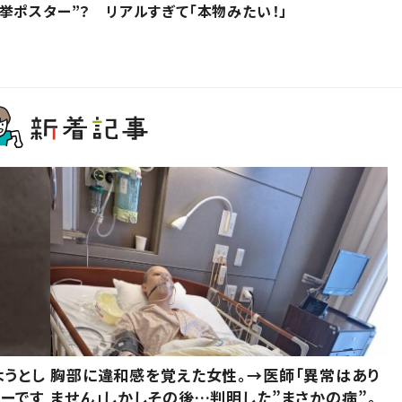
挙ポスター”？ リアルすぎて「本物みたい！」
ようとし
胸部に違和感を覚えた女性。→医師「異常はあり
ーです
ません」しかしその後…判明した”まさかの病”。