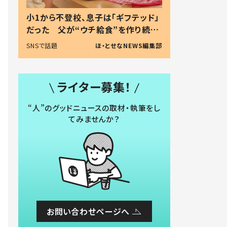
小1から不登校、息子は「ギフテッド」
だった 父が“ウチ給食”を作り続け
る理由とは #令和の親 #令和の子
SNSで話題
ほ・とせなNEWS編集部
ライター募集！
“人”のグッドニュースの取材・執筆をし
てみませんか？
お問い合わせページへ