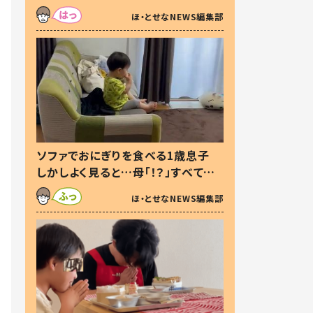
た本音とは
ほ・とせなNEWS編集部
ソファでおにぎりを食べる1歳息子
しかしよく見ると…母「！？」すべてを
察した母の投稿に「可愛いから許
ほ・とせなNEWS編集部
す！」「現行犯〜」