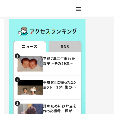
ニュース
SNS
平成7年に生まれた
双子…その29年後
の姿に「漫画みたい」
「素敵すぎる」
平成6年に撮った2シ
ョット 30年後の姿
に…「美男美女」「こ
んな夫婦になりた
い」
孫のためにお弁当を
作った祖母 孫が絶