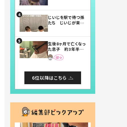
賛したお弁当に「美
味しそう」「お弁当す
ごい」
じいじを駅で待つ孫
たち じいじが来た
瞬間…！？「じいじイ
ケメン」「デレッデレ」
「嬉しくて可愛くてた
生後8ヶ月で亡くなっ
まらない」「幸せにな
た息子 約3年半
れる」
後、当時の妻の日記
に書いてあった本音
とは
6位以降はこちら