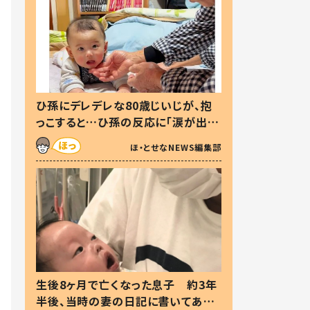
ひ孫にデレデレな80歳じいじが、抱
っこすると…ひ孫の反応に「涙が出ま
した」「可愛くて仕方ない」
ほ・とせなNEWS編集部
生後8ヶ月で亡くなった息子 約3年
半後、当時の妻の日記に書いてあっ