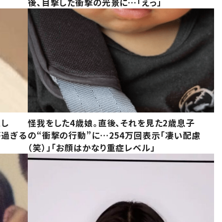
後、目撃した衝撃の光景に…「えっ」
意し
怪我をした4歳娘。直後、それを見た2歳息子
が過ぎる
の“衝撃の行動”に…254万回表示「凄い配慮
（笑）」「お顔はかなり重症レベル」