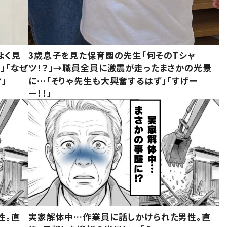
よく見
3歳息子を見た保育園の先生「何そのTシャ
」「なぜ
ツ！？」→職員全員に激震が走ったまさかの光景
」
に…「そりゃ先生も大興奮するはず」「すげー
ー！！」
性。直
実家解体中…作業員に話しかけられた男性。直