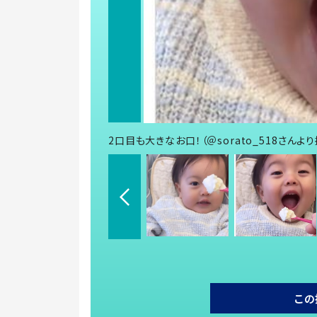
2口目も大きなお口！（＠sorato_518さんよ
この