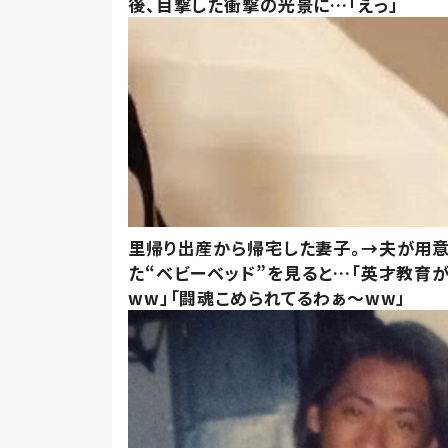
後、目撃した衝撃の光景に…「えっ」
里帰り出産から帰宅した妻子。→夫が用
た“ベビーベッド”を見ると…「英才教育
ww」「闘魂こめられてるわぁ～ww」