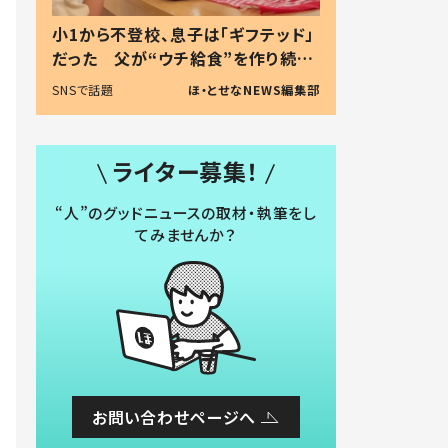
小1から不登校、息子は「ギフテッド」
だった 父が“ウチ給食”を作り続け
る理由とは #令和の親 #令和の子
SNSで話題
ほ・とせなNEWS編集部
ライター募集！
“人”のグッドニュースの取材・執筆をし
てみませんか？
お問い合わせページへ