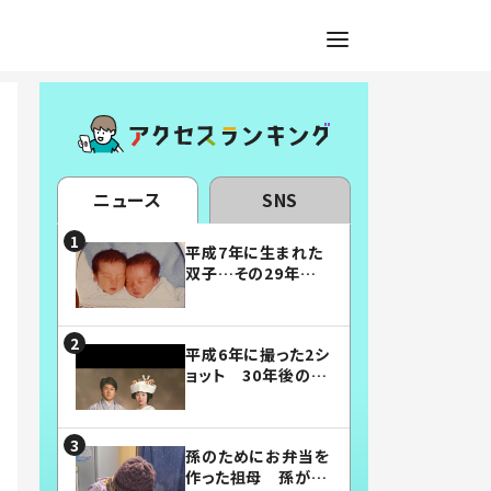
ニュース
SNS
平成7年に生まれた
双子…その29年後
の姿に「漫画みたい」
「素敵すぎる」
平成6年に撮った2シ
ョット 30年後の姿
に…「美男美女」「こ
んな夫婦になりた
い」
孫のためにお弁当を
作った祖母 孫が絶