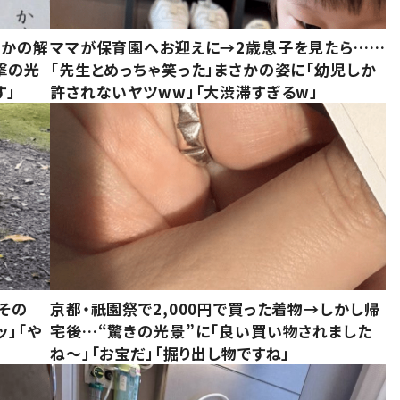
さかの解
ママが保育園へお迎えに→2歳息子を見たら……
撃の光
「先生とめっちゃ笑った」まさかの姿に「幼児しか
す」
許されないヤツww」「大渋滞すぎるw」
その
京都・祇園祭で2,000円で買った着物→しかし帰
ッ」「や
宅後…“驚きの光景”に「良い買い物されました
ね～」「お宝だ」「掘り出し物ですね」