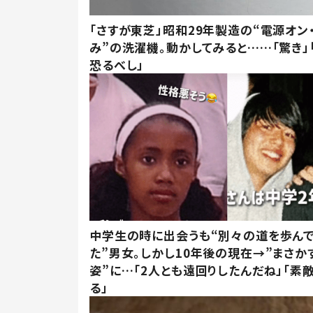
「さすが東芝」昭和29年製造の“電源オン
み”の洗濯機。動かしてみると……「驚き」
恐るべし」
中学生の時に出会うも“別々の道を歩ん
た”男女。しかし10年後の現在→”まさか
姿”に…「2人とも遠回りしたんだね」「素
る」