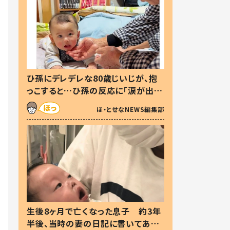
ひ孫にデレデレな80歳じいじが、抱
っこすると…ひ孫の反応に「涙が出ま
した」「可愛くて仕方ない」
ほ・とせなNEWS編集部
生後8ヶ月で亡くなった息子 約3年
半後、当時の妻の日記に書いてあっ