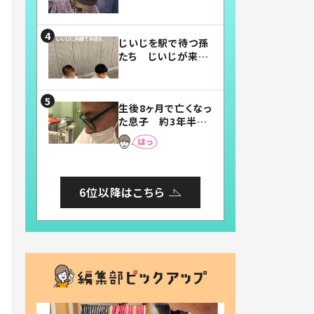
賛したお弁当に「美
味しそう」「お弁当す
ごい」
じいじを駅で待つ孫
たち じいじが来た
瞬間…！？「じいじイ
ケメン」「デレッデレ」
「嬉しくて可愛くてた
生後8ヶ月で亡くなっ
まらない」「幸せにな
た息子 約3年半
れる」
後、当時の妻の日記
に書いてあった本音
とは
6位以降はこちら