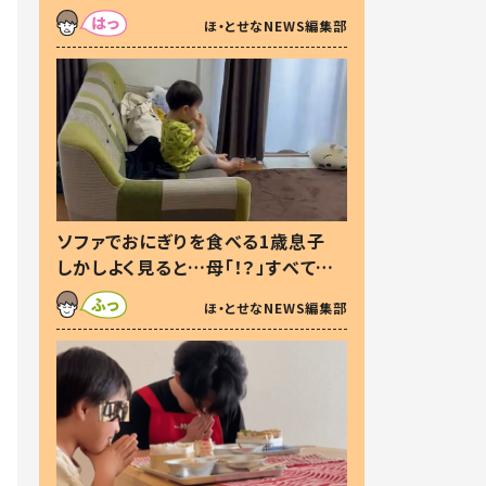
た本音とは
ほ・とせなNEWS編集部
ソファでおにぎりを食べる1歳息子
しかしよく見ると…母「！？」すべてを
察した母の投稿に「可愛いから許
ほ・とせなNEWS編集部
す！」「現行犯〜」