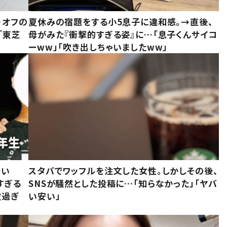
・オフの
夏休みの宿題をする小5息子に違和感。→直後、
「東芝
母がみた『衝撃的すぎる姿』に…「息子くんサイコ
ーww」「吹き出しちゃいましたww」
でい
スタバでワッフルを注文した女性。しかしその後、
すぎる
SNSが騒然とした投稿に…「知らなかった」「ヤバ
敵過ぎ
い安い」