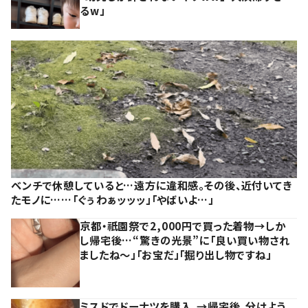
るw」
ベンチで休憩していると…遠方に違和感。その後、近付いてき
たモノに……「ぐぅわぁッッッ」「やばいよ…」
京都・祇園祭で2,000円で買った着物→しか
し帰宅後…“驚きの光景”に「良い買い物され
ましたね～」「お宝だ」「掘り出し物ですね」
ミスドでドーナツを購入。→帰宅後、分けよう