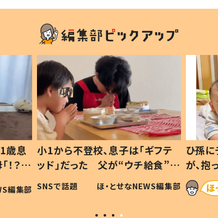
1歳息
小1から不登校、息子は「ギフテ
ひ孫に
「！？」
ッド」だった 父が“ウチ給食”を
が、抱
に「可愛
作り続ける理由とは #令和の親
「涙が
SNSで話題
ほ・とせなNEWS編集部
WS編集部
#令和の子
い」