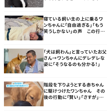
の反応に「可愛すぎる」「賢い
子」の声
寝ている飼い主の上に乗るワ
ンちゃんに「自由過ぎる」「もう
笑うしかない」の声 この行動
の理由を飼い主に聞いた
「犬は飼わん」と言っていたお父
さん→ワンちゃんにデレデレな
姿に「そうなるのも分かる！」
階段を下りようとする赤ちゃん
に駆けつけたワンちゃん その
後の行動に「賢い」「さすが」の
声