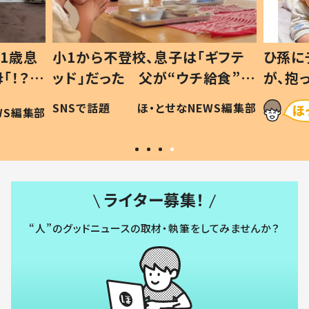
1歳息
小1から不登校、息子は「ギフテ
ひ孫に
「！？」
ッド」だった 父が“ウチ給食”を
が、抱
に「可愛
作り続ける理由とは #令和の親
「涙が
SNSで話題
ほ・とせなNEWS編集部
WS編集部
#令和の子
い」
ライター募集！
“人”のグッドニュースの取材・執筆をしてみませんか？