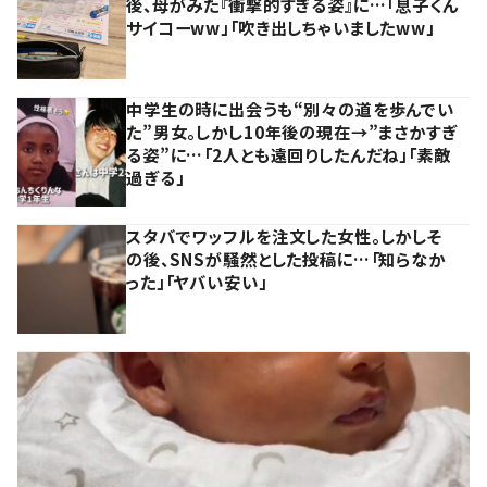
後、母がみた『衝撃的すぎる姿』に…「息子くん
サイコーww」「吹き出しちゃいましたww」
中学生の時に出会うも“別々の道を歩んでい
た”男女。しかし10年後の現在→”まさかすぎ
る姿”に…「2人とも遠回りしたんだね」「素敵
過ぎる」
スタバでワッフルを注文した女性。しかしそ
の後、SNSが騒然とした投稿に…「知らなか
った」「ヤバい安い」