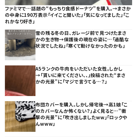
ファミマで…話題の“もっちり食感ドーナツ”を購入。→まさか
の中身に190万表示「イイこと聞いた」「気になってました」「こ
れかなり好き」
雪の残る冬の日、ガレージ前で見つけたまさ
かの生き物→保護後の現在の姿に…「過酷な
状況でしたね」「寒くて動けなかったのかも」
A5ランクの牛肉をいただいた女性。しかし
→「貰いに来てください、、」投稿された“まさ
かの光景”に「マジで言うてる…？」
布団カバーを購入。しかし帰宅後→高1娘「こ
のカバーなんか怖くない？」よく見ると…”衝
撃の光景”に「吹き出しましたww」「ロックや
んwww」