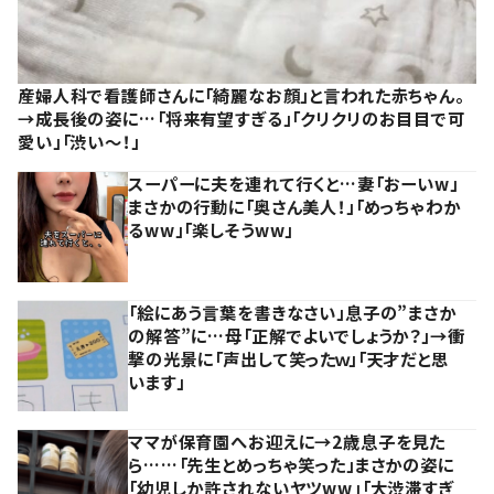
産婦人科で看護師さんに「綺麗なお顔」と言われた赤ちゃん。
→成長後の姿に…「将来有望すぎる」「クリクリのお目目で可
愛い」「渋い～！」
スーパーに夫を連れて行くと…妻「おーいw」
まさかの行動に「奥さん美人！」「めっちゃわか
るww」「楽しそうww」
「絵にあう言葉を書きなさい」息子の”まさか
の解答”に…母「正解でよいでしょうか？」→衝
撃の光景に「声出して笑ったｗ」「天才だと思
います」
ママが保育園へお迎えに→2歳息子を見た
ら……「先生とめっちゃ笑った」まさかの姿に
「幼児しか許されないヤツww」「大渋滞すぎ