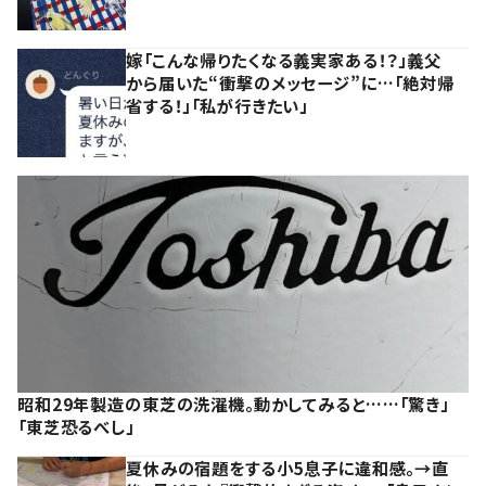
嫁「こんな帰りたくなる義実家ある！？」義父
から届いた“衝撃のメッセージ”に…「絶対帰
省する！」「私が行きたい」
昭和29年製造の東芝の洗濯機。動かしてみると……「驚き」
「東芝恐るべし」
夏休みの宿題をする小5息子に違和感。→直