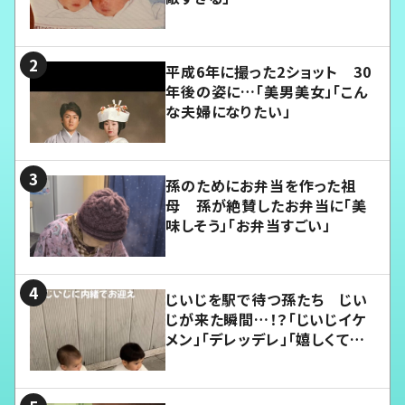
平成6年に撮った2ショット 30
年後の姿に…「美男美女」「こん
な夫婦になりたい」
孫のためにお弁当を作った祖
母 孫が絶賛したお弁当に「美
味しそう」「お弁当すごい」
じいじを駅で待つ孫たち じい
じが来た瞬間…！？「じいじイケ
メン」「デレッデレ」「嬉しくて可
愛くてたまらない」「幸せになれ
る」