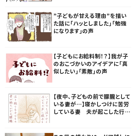
”子どもが甘える理由”を描い
た話に「ハッとしました」「勉強
になります」の声
【子どもにお給料制！？】我が子
のおこづかいのアイデアに「真
似したい」「素敵」の声
【夜中、子どもの前で朦朧として
いる妻が…】寝かしつけに苦労
している妻 夫が起こした行動
に「涙が出ました」