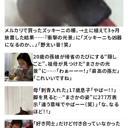
メルカリで買ったズッキーニの種。→土に植えて3ヶ月
放置した結果……『衝撃の光景』に「ズッキーニも凶器
になるのか、、」「野太い音！笑」
20歳の孫娘が帰省のたびにする“隠し
ごと”。祖母が見つけた“まさかの光
景”に……「わぁーーー！」「最高の孫だ」
「これいいですね」
母「刺青入れた」17歳息子「やばー！！」
脚を見ると…“まさかの姿”に277万表
示「違う意味でやばーー（笑）」「な、なる
ほど！！」
「好き同士」だけど付き合っていなかった