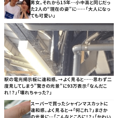
男女。それから15年…小中高と同じだっ
た2人の“現在の姿”に……「大人になっ
ても可愛い」
駅の電光掲示板に違和感。→よく見ると……思わず二
度見してしまう”驚きの光景”に93万表示「なんだこ
れ！？」「壊れちゃった？」
スーパーで買ったシャインマスカットに
違和感。よく見ると→「何これ？」まさか
の光景に…「こんなところに！？」「かわい