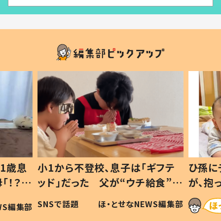
1歳息
小1から不登校、息子は「ギフテ
ひ孫に
「！？」
ッド」だった 父が“ウチ給食”を
が、抱
に「可愛
作り続ける理由とは #令和の親
「涙が
SNSで話題
ほ・とせなNEWS編集部
WS編集部
#令和の子
い」