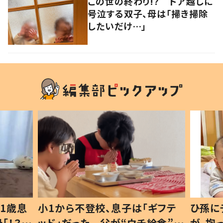
この世の終わり!? ドア越しに
号泣する双子、母は「掃き掃除
したいだけ…」
1歳息
小1から不登校、息子は「ギフテ
ひ孫に
「！？」
ッド」だった 父が“ウチ給食”を
が、抱