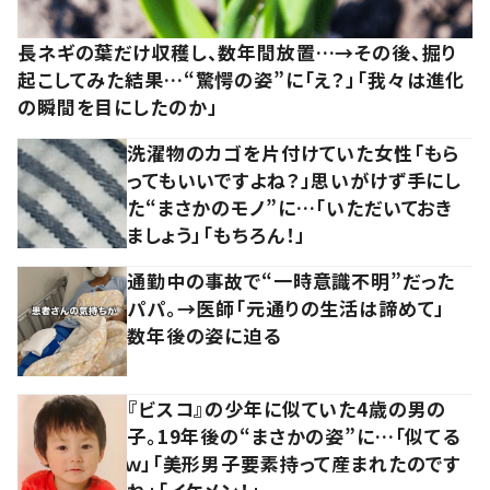
長ネギの葉だけ収穫し、数年間放置…→その後、掘り
起こしてみた結果…“驚愕の姿”に「え？」「我々は進化
の瞬間を目にしたのか」
洗濯物のカゴを片付けていた女性「もら
ってもいいですよね？」思いがけず手にし
た“まさかのモノ”に…「いただいておき
ましょう」「もちろん！」
通勤中の事故で“一時意識不明”だった
パパ。→医師「元通りの生活は諦めて」
数年後の姿に迫る
『ビスコ』の少年に似ていた4歳の男の
子。19年後の“まさかの姿”に…「似てる
ｗ」「美形男子要素持って産まれたのです