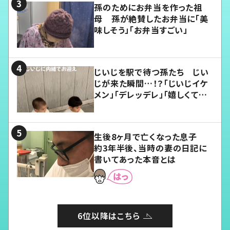
孫のためにお弁当を作った祖
母 孫が絶賛したお弁当に「美
味しそう」「お弁当すごい」
じいじを駅で待つ孫たち じい
じが来た瞬間…！？「じいじイケ
メン」「デレッデレ」「嬉しくて可
愛くてたまらない」「幸せになれ
る」
生後8ヶ月で亡くなった息子
約3年半後、当時の妻の日記に
書いてあった本音とは
6位以降はこちら