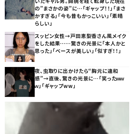
いたギャル男。闘病を経て転身した現在
の”まさかの姿”に…「ギャップ！！」「まさ
かすぎる」「今も昔もかっこいい」「素晴
らしい」
スッピン女性→戸田恵梨香さん風メイク
をした結果……驚きの光景に「本人かと
思った」「ベースが美しい」「似すぎ！！」
夜、虫取りに出かけたら“胸元に違和
感”→直後、驚きの光景に…「笑ったｗｗ
ｗ」「ギャップww」