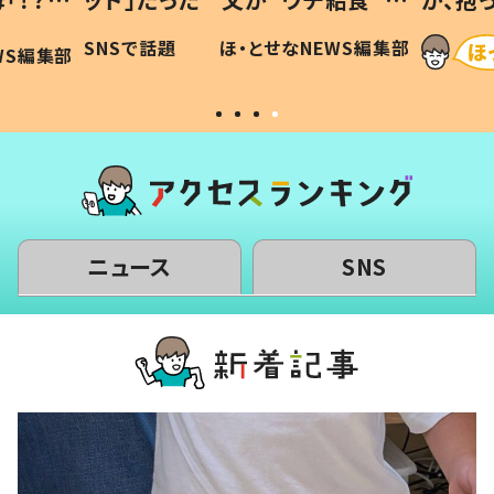
に「可愛
作り続ける理由とは #令和の親
「涙が
SNSで話題
ほ・とせなNEWS編集部
WS編集部
#令和の子
い」
ニュース
SNS