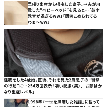
里帰り出産から帰宅した妻子。→夫が用
意した“ベビーベッド”を見ると…「英才
教育が過ぎるww」「闘魂こめられてる
わぁ～ww」
怪我をした4歳娘。直後、それを見た2歳息子の“衝撃
の行動”に…254万回表示「凄い配慮（笑）」「お顔はか
なり重症レベル」
1998年『一世を風靡した雑誌』に載って