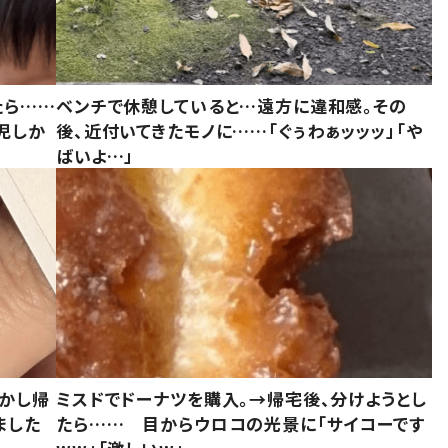
たら……
ベンチで休憩していると…遠方に違和感。その
児しか
後、近付いてきたモノに……「ぐぅわぁッッッ」「や
ばいよ…」
しかし帰
ミスドでドーナツを購入。→帰宅後、分けようとし
ました
たら…… 目からウロコの光景に「サイコーです