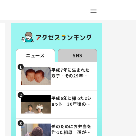
ニュース
SNS
平成7年に生まれた
双子…その29年後
の姿に「漫画みたい」
「素敵すぎる」
平成6年に撮った2シ
ョット 30年後の姿
に…「美男美女」「こ
んな夫婦になりた
い」
孫のためにお弁当を
作った祖母 孫が絶