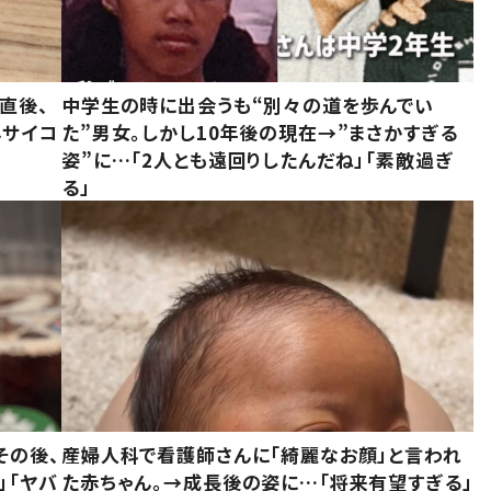
直後、
中学生の時に出会うも“別々の道を歩んでい
んサイコ
た”男女。しかし10年後の現在→”まさかすぎる
姿”に…「2人とも遠回りしたんだね」「素敵過ぎ
る」
その後、
産婦人科で看護師さんに「綺麗なお顔」と言われ
」「ヤバ
た赤ちゃん。→成長後の姿に…「将来有望すぎる」