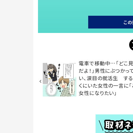
この
電車で移動中…「どこ
だよ！」男性にぶつかっ
い、涙目の就活生 する
くにいた女性の一言に「
女性になりたい」