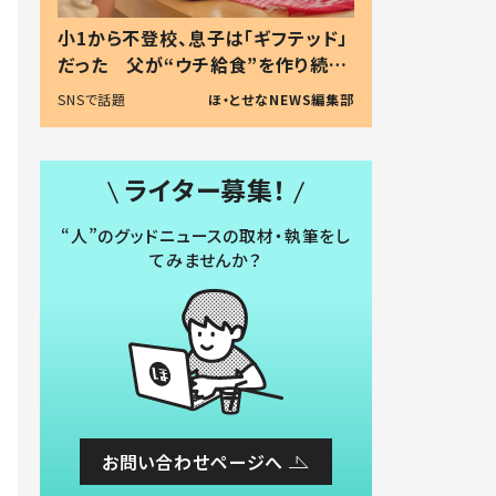
小1から不登校、息子は「ギフテッド」
だった 父が“ウチ給食”を作り続け
る理由とは #令和の親 #令和の子
SNSで話題
ほ・とせなNEWS編集部
ライター募集！
“人”のグッドニュースの取材・執筆をし
てみませんか？
お問い合わせページへ