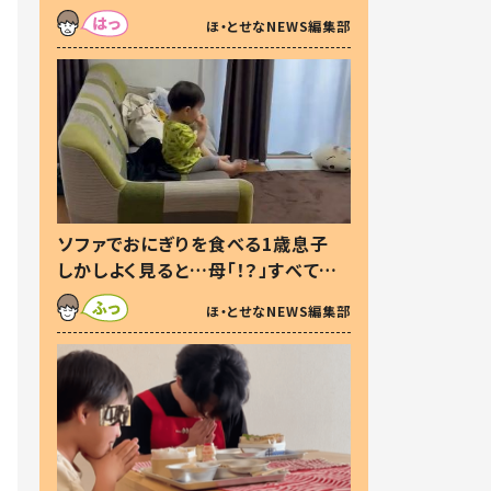
た本音とは
ほ・とせなNEWS編集部
ソファでおにぎりを食べる1歳息子
しかしよく見ると…母「！？」すべてを
察した母の投稿に「可愛いから許
ほ・とせなNEWS編集部
す！」「現行犯〜」