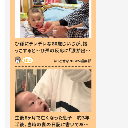
ひ孫にデレデレな80歳じいじが、抱
っこすると…ひ孫の反応に「涙が出ま
した」「可愛くて仕方ない」
ほ・とせなNEWS編集部
生後8ヶ月で亡くなった息子 約3年
半後、当時の妻の日記に書いてあっ