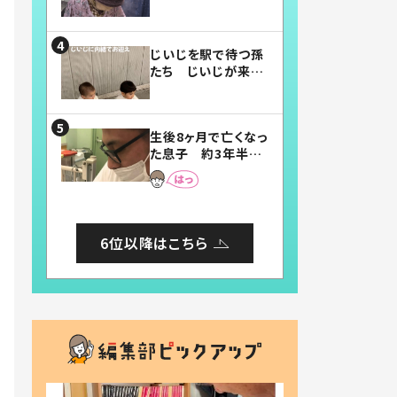
賛したお弁当に「美
味しそう」「お弁当す
ごい」
じいじを駅で待つ孫
たち じいじが来た
瞬間…！？「じいじイ
ケメン」「デレッデレ」
「嬉しくて可愛くてた
生後8ヶ月で亡くなっ
まらない」「幸せにな
た息子 約3年半
れる」
後、当時の妻の日記
に書いてあった本音
とは
6位以降はこちら