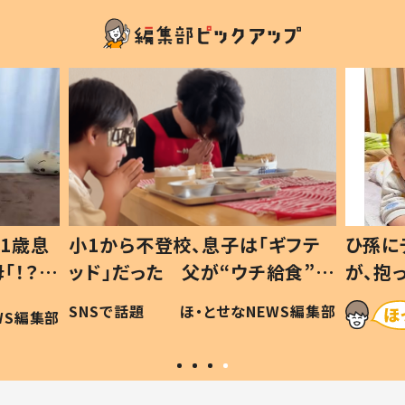
1歳息
小1から不登校、息子は「ギフテ
ひ孫に
「！？」
ッド」だった 父が“ウチ給食”を
が、抱
に「可愛
作り続ける理由とは #令和の親
「涙が
SNSで話題
ほ・とせなNEWS編集部
WS編集部
#令和の子
い」