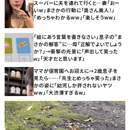
スーパーに夫を連れて行くと…妻「おー
いw」まさかの行動に「奥さん美人！」
「めっちゃわかるww」「楽しそうww」
「絵にあう言葉を書きなさい」息子の”ま
さかの解答”に…母「正解でよいでしょう
か？」→衝撃の光景に「声出して笑った
ｗ」「天才だと思います」
ママが保育園へお迎えに→2歳息子を
見たら……「先生とめっちゃ笑った」まさ
かの姿に「幼児しか許されないヤツ
ww」「大渋滞すぎるw」