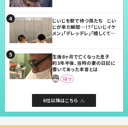
じいじを駅で待つ孫たち じい
じが来た瞬間…！？「じいじイケ
メン」「デレッデレ」「嬉しくて可
愛くてたまらない」「幸せになれ
る」
生後8ヶ月で亡くなった息子
約3年半後、当時の妻の日記に
書いてあった本音とは
6位以降はこちら