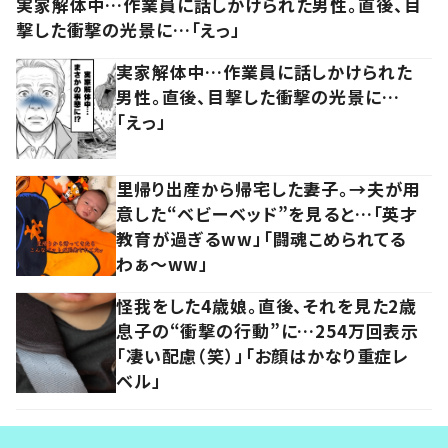
実家解体中…作業員に話しかけられた男性。直後、目
撃した衝撃の光景に…「えっ」
実家解体中…作業員に話しかけられた
男性。直後、目撃した衝撃の光景に…
「えっ」
里帰り出産から帰宅した妻子。→夫が用
意した“ベビーベッド”を見ると…「英才
教育が過ぎるww」「闘魂こめられてる
わぁ～ww」
怪我をした4歳娘。直後、それを見た2歳
息子の“衝撃の行動”に…254万回表示
「凄い配慮（笑）」「お顔はかなり重症レ
ベル」