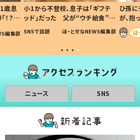
1歳息
小1から不登校、息子は「ギフテ
ひ孫に
「！？」
ッド」だった 父が“ウチ給食”を
が、抱
に「可愛
作り続ける理由とは #令和の親
「涙が
SNSで話題
ほ・とせなNEWS編集部
WS編集部
#令和の子
い」
ニュース
SNS