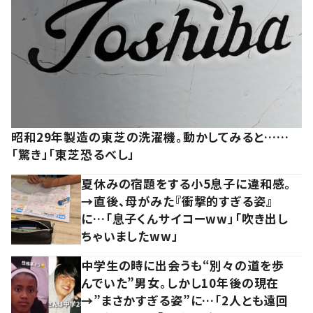
昭和29年製造の東芝の洗濯機。動かしてみると……
「驚き」「東芝恐るべし」
夏休みの宿題をする小5息子に違和感。
→直後、母がみた『衝撃的すぎる姿』
に…「息子くんサイコーww」「吹き出し
ちゃいましたww」
中学生の時に出会うも“別々の道を歩
んでいた”男女。しかし10年後の現在
→”まさかすぎる姿”に…「2人とも遠回