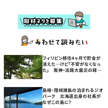
フィリピン移住4ヶ月で貯金が
消えた…けど「不安がなくなっ
た」 阪神・淡路大震災の経験
を経て辿り着いた“幸せの場
所”
島根・隠岐諸島の泊まれるジオ
パーク 北海道出身の社長が
なぜこの島に？