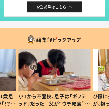
6位以降はこちら
1歳息
小1から不登校、息子は「ギフテ
ひ孫に
「！？」
ッド」だった 父が“ウチ給食”を
が、抱