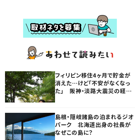
フィリピン移住4ヶ月で貯金が
消えた…けど「不安がなくなっ
た」 阪神・淡路大震災の経験
を経て辿り着いた“幸せの場
所”
島根・隠岐諸島の泊まれるジオ
パーク 北海道出身の社長が
なぜこの島に？