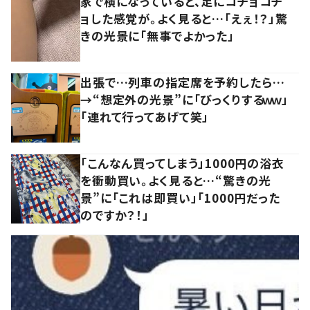
家で横になっていると、足にコチョコチ
ョした感覚が。よく見ると…「えぇ！？」驚
きの光景に「無事でよかった」
出張で…列車の指定席を予約したら…
→“想定外の光景”に「びっくりするｗｗ」
「連れて行ってあげて笑」
「こんなん買ってしまう」1000円の浴衣
を衝動買い。よく見ると…“驚きの光
景”に「これは即買い」「1000円だった
のですか？！」