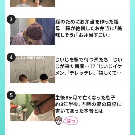
孫のためにお弁当を作った祖
母 孫が絶賛したお弁当に「美
味しそう」「お弁当すごい」
じいじを駅で待つ孫たち じい
じが来た瞬間…！？「じいじイケ
メン」「デレッデレ」「嬉しくて可
愛くてたまらない」「幸せになれ
る」
生後8ヶ月で亡くなった息子
約3年半後、当時の妻の日記に
書いてあった本音とは