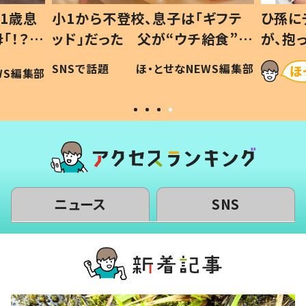
1歳息
小1から不登校、息子は「ギフテ
ひ孫に
「！？」
ッド」だった 父が“ウチ給食”を
が、抱
に「可愛
作り続ける理由とは #令和の親
「涙が
SNSで話題
ほ・とせなNEWS編集部
WS編集部
#令和の子
い」
ニュース
SNS