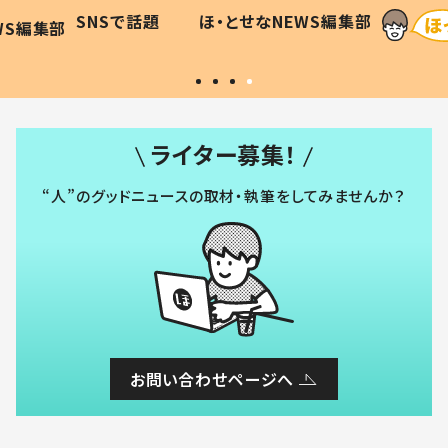
に「可愛
作り続ける理由とは #令和の親
「涙が
SNSで話題
ほ・とせなNEWS編集部
WS編集部
#令和の子
い」
ライター募集！
“人”のグッドニュースの取材・執筆をしてみませんか？
お問い合わせページへ