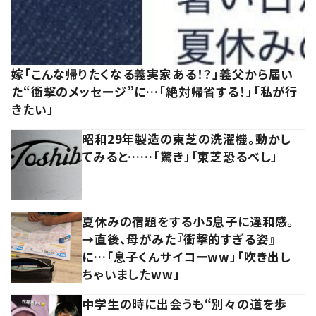
嫁「こんな帰りたくなる義実家ある！？」義父から届い
た“衝撃のメッセージ”に…「絶対帰省する！」「私が行
きたい」
昭和29年製造の東芝の洗濯機。動かし
てみると……「驚き」「東芝恐るべし」
夏休みの宿題をする小5息子に違和感。
→直後、母がみた『衝撃的すぎる姿』
に…「息子くんサイコーww」「吹き出し
ちゃいましたww」
中学生の時に出会うも“別々の道を歩