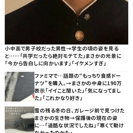
小中高で男子校だった男性→学生の頃の姿を見る
と……「共学だったら絶対モテてた」まさかの光景に
「今から告白しに向かいます」「イケメンすぎ」
ファミマで…話題の“もっちり食感ドー
ナツ”を購入。→まさかの中身に190万
表示「イイこと聞いた」「気になってまし
た」「これかなり好き」
雪の残る冬の日、ガレージ前で見つけた
まさかの生き物→保護後の現在の姿
に…「過酷な状況でしたね」「寒くて動け
なかったのかも」