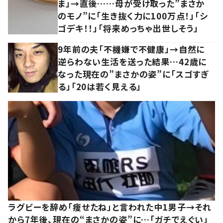
ま」→直後……母が受け取った”まさか
のモノ”に「生き抜く力に100万点！」「シ
ゴデキ！！」「将来めっちゃ出世しそう」
9年前の夫「不機嫌で不健康」→自然に
逆らわない生活を送った結果…42歳に
なった現在の”まさかの姿”に「スゴすぎ
る」「20は若く見える」
ラグビーを辞め「痩せたね」と言われた中1男子→それ
から7年後、現在の“まさかの姿”に…「ガチでえぐい」