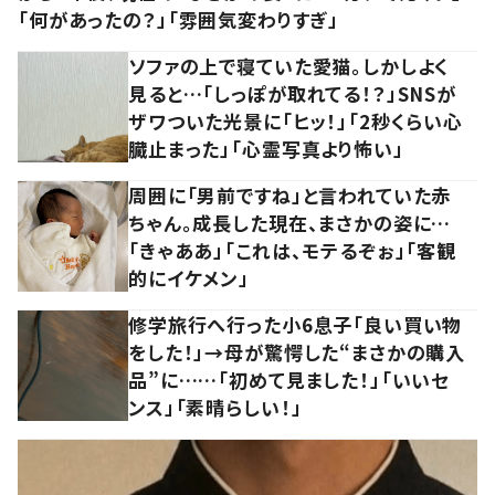
「何があったの？」「雰囲気変わりすぎ」
ソファの上で寝ていた愛猫。しかしよく
見ると…「しっぽが取れてる！？」SNSが
ザワついた光景に「ヒッ！」「2秒くらい心
臓止まった」「心霊写真より怖い」
周囲に「男前ですね」と言われていた赤
ちゃん。成長した現在、まさかの姿に…
「きゃああ」「これは、モテるぞぉ」「客観
的にイケメン」
修学旅行へ行った小6息子「良い買い物
をした！」→母が驚愕した“まさかの購入
品”に……「初めて見ました！」「いいセ
ンス」「素晴らしい！」