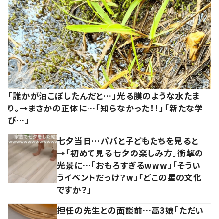
「誰かが油こぼしたんだと…」光る膜のような水たま
り。→まさかの正体に…「知らなかった！！」「新たな学
び…」
七夕当日…パパと子どもたちを見ると
→「初めて見る七夕の楽しみ方」衝撃の
光景に…「おもろすぎるwww」「そうい
うイベントだっけ？w」「どこの星の文化
ですか？」
担任の先生との面談前…高3娘「ただい