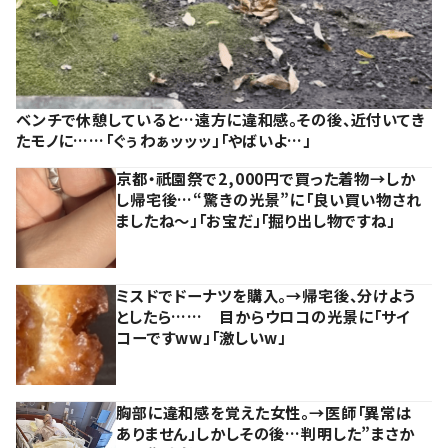
ベンチで休憩していると…遠方に違和感。その後、近付いてき
たモノに……「ぐぅわぁッッッ」「やばいよ…」
京都・祇園祭で2,000円で買った着物→しか
し帰宅後…“驚きの光景”に「良い買い物され
ましたね～」「お宝だ」「掘り出し物ですね」
ミスドでドーナツを購入。→帰宅後、分けよう
としたら…… 目からウロコの光景に「サイ
コーですww」「激しいw」
胸部に違和感を覚えた女性。→医師「異常は
ありません」しかしその後…判明した”まさか