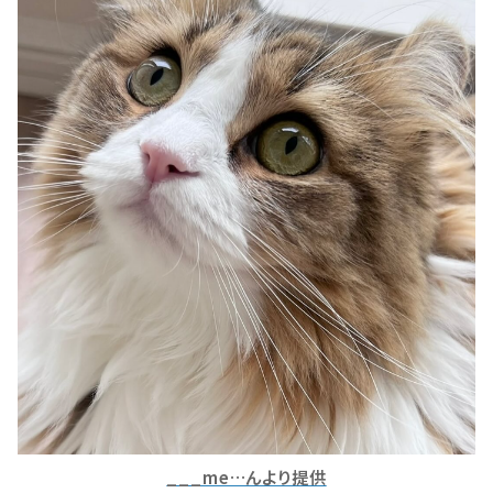
___me…んより提供