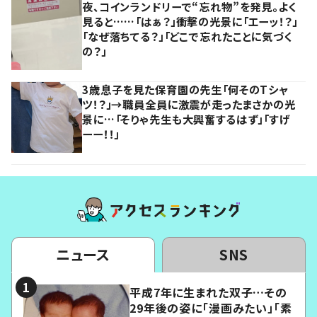
夜、コインランドリーで“忘れ物”を発見。よく
見ると……「はぁ？」衝撃の光景に「エーッ！？」
「なぜ落ちてる？」「どこで忘れたことに気づく
の？」
3歳息子を見た保育園の先生「何そのTシャ
ツ！？」→職員全員に激震が走ったまさかの光
景に…「そりゃ先生も大興奮するはず」「すげ
ーー！！」
ニュース
SNS
平成7年に生まれた双子…その
29年後の姿に「漫画みたい」「素