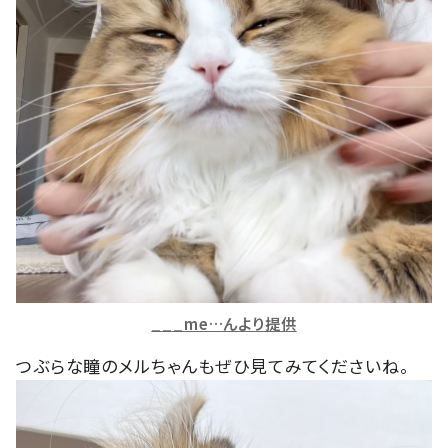
___me…んより提供
つぶらな瞳のメルちゃんもぜひ見てみてくださいね。