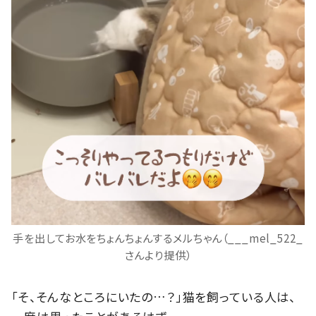
手を出してお水をちょんちょんするメルちゃん（___mel_522_
さんより提供）
「そ、そんなところにいたの…？」猫を飼っている人は、