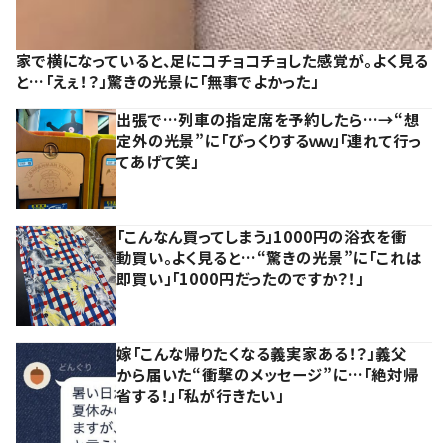
家で横になっていると、足にコチョコチョした感覚が。よく見る
と…「えぇ！？」驚きの光景に「無事でよかった」
出張で…列車の指定席を予約したら…→“想
定外の光景”に「びっくりするｗｗ」「連れて行っ
てあげて笑」
「こんなん買ってしまう」1000円の浴衣を衝
動買い。よく見ると…“驚きの光景”に「これは
即買い」「1000円だったのですか？！」
嫁「こんな帰りたくなる義実家ある！？」義父
から届いた“衝撃のメッセージ”に…「絶対帰
省する！」「私が行きたい」