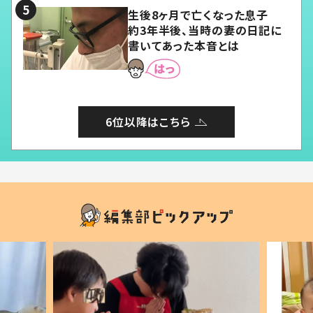
生後8ヶ月で亡くなった息子
約3年半後、当時の妻の日記に
書いてあった本音とは
6位以降はこちら