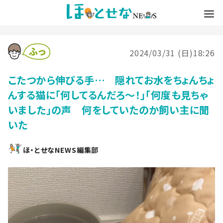
2024/03/31 (日)18:26
こたつから伸びる手… 隠れてお水をちょんちょ
んする猫に「何してるんだろ～！」「何度も見ちゃ
いました」の声 何をしていたのか飼い主に聞
いた
ほ・とせなNEWS編集部