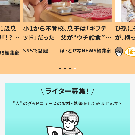
ギフテ
ひ孫にデレデレな80歳じいじ
給食”を
が、抱っこすると…ひ孫の反応に
和の親
「涙が出ました」「可愛くて仕方な
WS編集部
ほ・とせなNEWS編集部
い」
ライター募集！
“人”のグッドニュースの取材・執筆をしてみませんか？