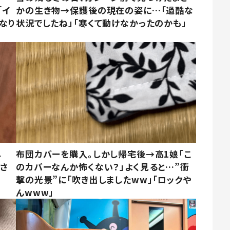
「イ
かの生き物→保護後の現在の姿に…「過酷な
なり
状況でしたね」「寒くて動けなかったのかも」
し
布団カバーを購入。しかし帰宅後→高1娘「こ
まさ
のカバーなんか怖くない？」よく見ると…”衝
撃の光景”に「吹き出しましたww」「ロックや
んwww」