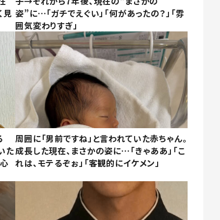
在
子→それから7年後、現在の“まさかの
く見
姿”に…「ガチでえぐい」「何があったの？」「雰
囲気変わりすぎ」
る
周囲に「男前ですね」と言われていた赤ちゃん。
いた
成長した現在、まさかの姿に…「きゃああ」「こ
「心
れは、モテるぞぉ」「客観的にイケメン」