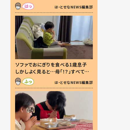
た本音とは
ほ・とせなNEWS編集部
ソファでおにぎりを食べる1歳息子
しかしよく見ると…母「！？」すべてを
察した母の投稿に「可愛いから許
ほ・とせなNEWS編集部
す！」「現行犯〜」