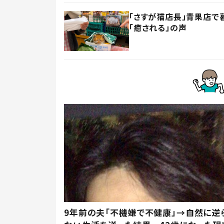
「さすが猫店長」青果店で
「癒される」の声
9年前の夫「不機嫌で不健康」→自然に逆