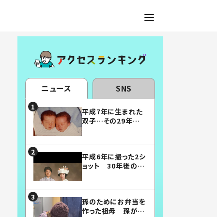
ニュース
SNS
平成7年に生まれた
双子…その29年後
の姿に「漫画みたい」
「素敵すぎる」
平成6年に撮った2シ
ョット 30年後の姿
に…「美男美女」「こ
んな夫婦になりた
い」
孫のためにお弁当を
作った祖母 孫が絶