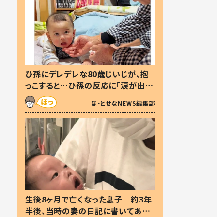
ひ孫にデレデレな80歳じいじが、抱
っこすると…ひ孫の反応に「涙が出ま
した」「可愛くて仕方ない」
ほ・とせなNEWS編集部
生後8ヶ月で亡くなった息子 約3年
半後、当時の妻の日記に書いてあっ