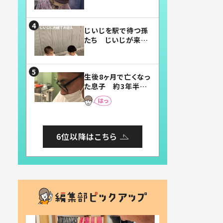
賛したお弁当に「美
味しそう」「お弁当す
ごい」
じいじを駅で待つ孫
たち じいじが来た
瞬間…！？「じいじイ
ケメン」「デレッデレ」
「嬉しくて可愛くてた
生後8ヶ月で亡くなっ
まらない」「幸せにな
た息子 約3年半
れる」
後、当時の妻の日記
に書いてあった本音
とは
6位以降はこちら