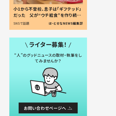
小1から不登校、息子は「ギフテッド」
だった 父が“ウチ給食”を作り続け
る理由とは #令和の親 #令和の子
SNSで話題
ほ・とせなNEWS編集部
ライター募集！
“人”のグッドニュースの取材・執筆をし
てみませんか？
お問い合わせページへ