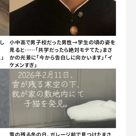
し
小中高で男子校だった男性→学生の頃の姿を
見ると……「共学だったら絶対モテてた」まさ
」
かの光景に「今から告白しに向かいます」「イ
ケメンすぎ」
雪の残る冬の日、ガレージ前で見つけたまさ