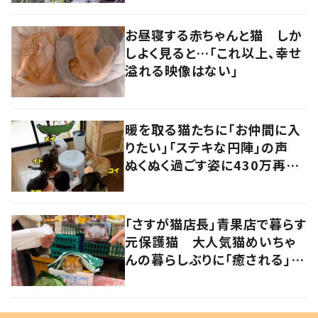
お昼寝する赤ちゃんと猫 しか
しよく見ると…「これ以上、幸せ
溢れる映像はない」
暖を取る猫たちに「お仲間に入
りたい」「ステキな円陣」の声
ぬくぬく過ごす姿に430万再生
の反響
「さすが猫店長」青果店で暮らす
元保護猫 大人気猫めいちゃ
んの暮らしぶりに「癒される」の
声