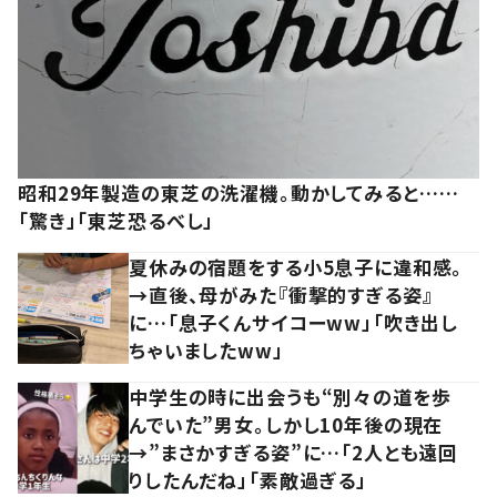
昭和29年製造の東芝の洗濯機。動かしてみると……
「驚き」「東芝恐るべし」
夏休みの宿題をする小5息子に違和感。
→直後、母がみた『衝撃的すぎる姿』
に…「息子くんサイコーww」「吹き出し
ちゃいましたww」
中学生の時に出会うも“別々の道を歩
んでいた”男女。しかし10年後の現在
→”まさかすぎる姿”に…「2人とも遠回
りしたんだね」「素敵過ぎる」