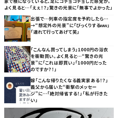
家で横になっていると、足にコチョコチョした感覚が。
よく見ると…「えぇ！？」驚きの光景に「無事でよかった」
出張で…列車の指定席を予約したら…
→“想定外の光景”に「びっくりするｗｗ」
「連れて行ってあげて笑」
「こんなん買ってしまう」1000円の浴衣
を衝動買い。よく見ると…“驚きの光
景”に「これは即買い」「1000円だった
のですか？！」
嫁「こんな帰りたくなる義実家ある！？」
義父から届いた“衝撃のメッセー
ジ”に…「絶対帰省する！」「私が行きた
い」