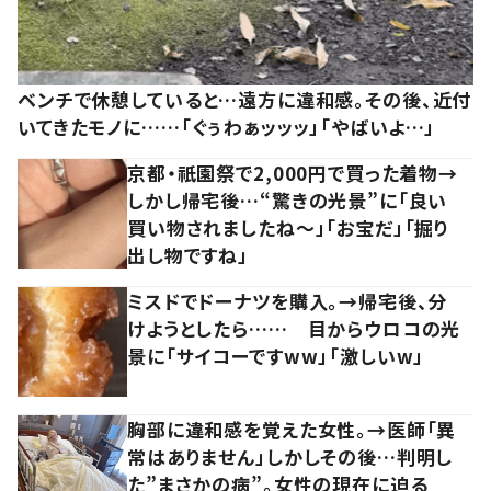
ベンチで休憩していると…遠方に違和感。その後、近付
いてきたモノに……「ぐぅわぁッッッ」「やばいよ…」
京都・祇園祭で2,000円で買った着物→
しかし帰宅後…“驚きの光景”に「良い
買い物されましたね～」「お宝だ」「掘り
出し物ですね」
ミスドでドーナツを購入。→帰宅後、分
けようとしたら…… 目からウロコの光
景に「サイコーですww」「激しいw」
胸部に違和感を覚えた女性。→医師「異
常はありません」しかしその後…判明し
た”まさかの病”。女性の現在に迫る