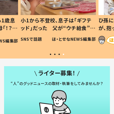
1歳息
小1から不登校、息子は「ギフテ
ひ孫に
「！？」
ッド」だった 父が“ウチ給食”を
が、抱
に「可愛
作り続ける理由とは #令和の親
「涙が
SNSで話題
ほ・とせなNEWS編集部
WS編集部
#令和の子
い」
ライター募集！
“人”のグッドニュースの取材・執筆をしてみませんか？