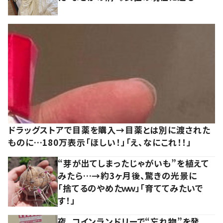
ドラッグストアで目薬を購入→目薬とは別に渡された
ものに…180万表示「ほしい！」「え、なにこれ！！」
“芽が出てしまったじゃがいも”を植えて
みたら…→約3ヶ月後、驚きの光景に
「捨てるのやめたｗｗ」「育ててみたいで
す！」
夜、コインランドリーで“忘れ物”を発