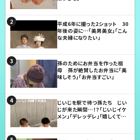
平成6年に撮った2ショット 30
年後の姿に…「美男美女」「こん
な夫婦になりたい」
孫のためにお弁当を作った祖
母 孫が絶賛したお弁当に「美
味しそう」「お弁当すごい」
じいじを駅で待つ孫たち じい
じが来た瞬間…！？「じいじイケ
メン」「デレッデレ」「嬉しくて可
愛くてたまらない」「幸せになれ
る」