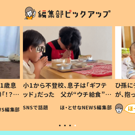
1歳息
小1から不登校、息子は「ギフテ
ひ孫に
「！？」
ッド」だった 父が“ウチ給食”を
が、抱
に「可愛
作り続ける理由とは #令和の親
「涙が
SNSで話題
ほ・とせなNEWS編集部
WS編集部
#令和の子
い」