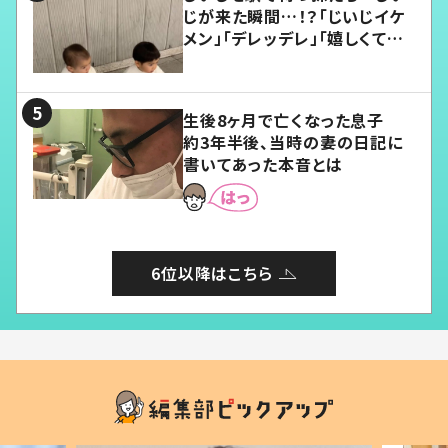
じが来た瞬間…！？「じいじイケ
メン」「デレッデレ」「嬉しくて可
愛くてたまらない」「幸せになれ
る」
生後8ヶ月で亡くなった息子
約3年半後、当時の妻の日記に
書いてあった本音とは
6位以降はこちら