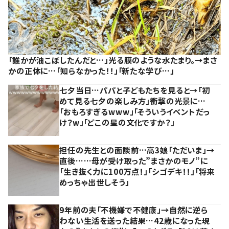
「誰かが油こぼしたんだと…」光る膜のような水たまり。→まさ
かの正体に…「知らなかった！！」「新たな学び…」
七夕当日…パパと子どもたちを見ると→「初
めて見る七夕の楽しみ方」衝撃の光景に…
「おもろすぎるwww」「そういうイベントだっ
け？w」「どこの星の文化ですか？」
担任の先生との面談前…高3娘「ただいま」→
直後……母が受け取った”まさかのモノ”に
「生き抜く力に100万点！」「シゴデキ！！」「将来
めっちゃ出世しそう」
9年前の夫「不機嫌で不健康」→自然に逆ら
わない生活を送った結果…42歳になった現