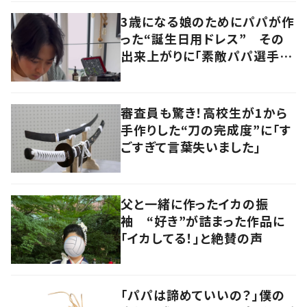
3歳になる娘のためにパパが作
った“誕生日用ドレス” その
出来上がりに「素敵パパ選手権
優勝」「パパさんカッコいい」の
声
審査員も驚き！高校生が1から
手作りした“刀の完成度”に「す
ごすぎて言葉失いました」
父と一緒に作ったイカの振
袖 “好き”が詰まった作品に
「イカしてる！」と絶賛の声
「パパは諦めていいの？」僕の