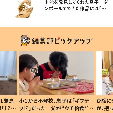
才能を発見してくれた息子 ダ
ンボールでできた作品には「生
命を感じる」の声
1歳息
小1から不登校、息子は「ギフテ
ひ孫に
「！？」
ッド」だった 父が“ウチ給食”を
が、抱