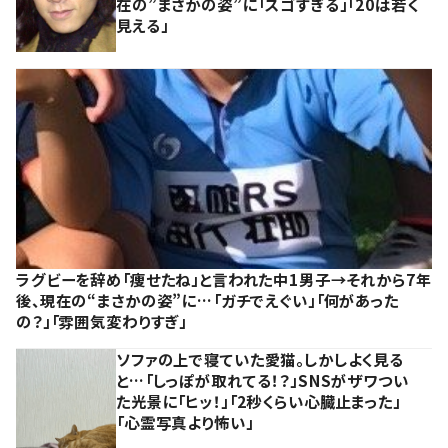
在の”まさかの姿”に「スゴすぎる」「20は若く
見える」
ラグビーを辞め「痩せたね」と言われた中1男子→それから7年
後、現在の“まさかの姿”に…「ガチでえぐい」「何があった
の？」「雰囲気変わりすぎ」
ソファの上で寝ていた愛猫。しかしよく見る
と…「しっぽが取れてる！？」SNSがザワつい
た光景に「ヒッ！」「2秒くらい心臓止まった」
「心霊写真より怖い」