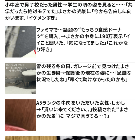
小中高で男子校だった男性→学生の頃の姿を見ると……「共
学だったら絶対モテてた」まさかの光景に「今から告白しに向
かいます」「イケメンすぎ」
ファミマで…話題の“もっちり食感ドーナ
ツ”を購入。→まさかの中身に190万表示「イ
イこと聞いた」「気になってました」「これかな
り好き」
雪の残る冬の日、ガレージ前で見つけたまさ
かの生き物→保護後の現在の姿に…「過酷な
状況でしたね」「寒くて動けなかったのかも」
A5ランクの牛肉をいただいた女性。しかし
→「貰いに来てください、、」投稿された“まさ
かの光景”に「マジで言うてる…？」