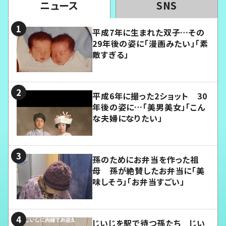
ニュース
SNS
平成7年に生まれた双子…その
29年後の姿に「漫画みたい」「素
敵すぎる」
平成6年に撮った2ショット 30
年後の姿に…「美男美女」「こん
な夫婦になりたい」
孫のためにお弁当を作った祖
母 孫が絶賛したお弁当に「美
味しそう」「お弁当すごい」
じいじを駅で待つ孫たち じい