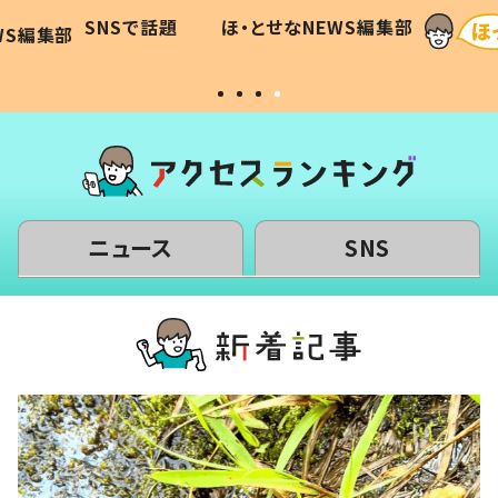
に「可愛
作り続ける理由とは #令和の親
「涙が
SNSで話題
ほ・とせなNEWS編集部
WS編集部
#令和の子
い」
ニュース
SNS