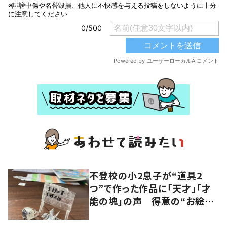
不登校の小2息子が“道具2
つ”で作った作品に「天才」「才
能の塊」の声 得意の“お絵描
き”にも注目