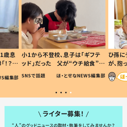
1歳息
小1から不登校、息子は「ギフテ
ひ孫に
「！？」
ッド」だった 父が“ウチ給食”を
が、抱
に「可愛
作り続ける理由とは #令和の親
「涙が
SNSで話題
ほ・とせなNEWS編集部
WS編集部
#令和の子
い」
ライター募集！
“人”のグッドニュースの取材・執筆をしてみませんか？