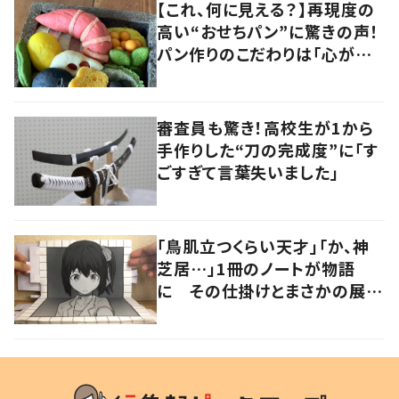
【これ、何に見える？】再現度の
高い“おせちパン”に驚きの声！
パン作りのこだわりは「心がわく
わくすること」
審査員も驚き！高校生が1から
手作りした“刀の完成度”に「す
ごすぎて言葉失いました」
「鳥肌立つくらい天才」「か、神
芝居…」1冊のノートが物語
に その仕掛けとまさかの展開
に驚きの声