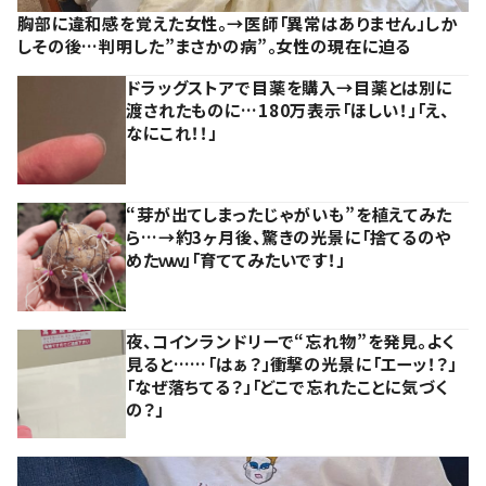
胸部に違和感を覚えた女性。→医師「異常はありません」しか
しその後…判明した”まさかの病”。女性の現在に迫る
ドラッグストアで目薬を購入→目薬とは別に
渡されたものに…180万表示「ほしい！」「え、
なにこれ！！」
“芽が出てしまったじゃがいも”を植えてみた
ら…→約3ヶ月後、驚きの光景に「捨てるのや
めたｗｗ」「育ててみたいです！」
夜、コインランドリーで“忘れ物”を発見。よく
見ると……「はぁ？」衝撃の光景に「エーッ！？」
「なぜ落ちてる？」「どこで忘れたことに気づく
の？」