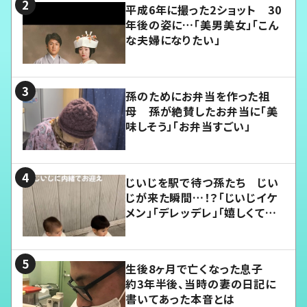
平成6年に撮った2ショット 30
年後の姿に…「美男美女」「こん
な夫婦になりたい」
孫のためにお弁当を作った祖
母 孫が絶賛したお弁当に「美
味しそう」「お弁当すごい」
じいじを駅で待つ孫たち じい
じが来た瞬間…！？「じいじイケ
メン」「デレッデレ」「嬉しくて可
愛くてたまらない」「幸せになれ
る」
生後8ヶ月で亡くなった息子
約3年半後、当時の妻の日記に
書いてあった本音とは