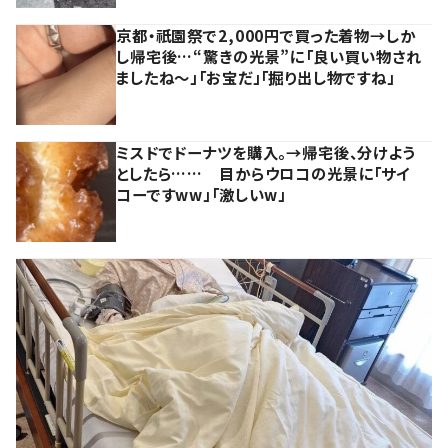
京都・祇園祭で2,000円で買った着物→しか
し帰宅後…“驚きの光景”に「良い買い物され
ましたね～」「お宝だ」「掘り出し物ですね」
ミスドでドーナツを購入。→帰宅後、分けよう
としたら…… 目からウロコの光景に「サイ
コーですww」「激しいw」