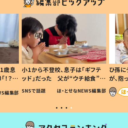
1歳息
小1から不登校、息子は「ギフテ
ひ孫に
「！？」
ッド」だった 父が“ウチ給食”を
が、抱
に「可愛
作り続ける理由とは #令和の親
「涙が
SNSで話題
ほ・とせなNEWS編集部
WS編集部
#令和の子
い」