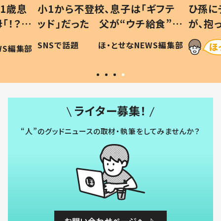
1歳息
小1から不登校、息子は「ギフテ
ひ孫に
「！？」
ッド」だった 父が“ウチ給食”を
が、抱
に「可愛
作り続ける理由とは #令和の親
「涙が
SNSで話題
ほ・とせなNEWS編集部
WS編集部
#令和の子
い」
ライター募集！
“人”のグッドニュースの取材・執筆をしてみませんか？