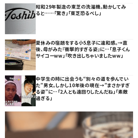
昭和29年製造の東芝の洗濯機。動かしてみ
ると……「驚き」「東芝恐るべし」
夏休みの宿題をする小5息子に違和感。→直
後、母がみた『衝撃的すぎる姿』に…「息子くん
サイコーww」「吹き出しちゃいましたww」
中学生の時に出会うも“別々の道を歩んでい
た”男女。しかし10年後の現在→”まさかすぎ
る姿”に…「2人とも遠回りしたんだね」「素敵
過ぎる」