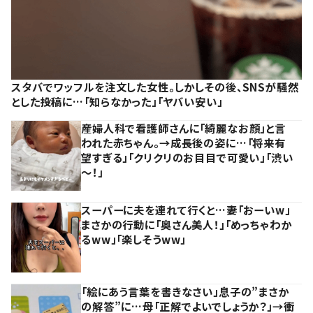
スタバでワッフルを注文した女性。しかしその後、SNSが騒然
とした投稿に…「知らなかった」「ヤバい安い」
産婦人科で看護師さんに「綺麗なお顔」と言
われた赤ちゃん。→成長後の姿に…「将来有
望すぎる」「クリクリのお目目で可愛い」「渋い
～！」
スーパーに夫を連れて行くと…妻「おーいw」
まさかの行動に「奥さん美人！」「めっちゃわか
るww」「楽しそうww」
「絵にあう言葉を書きなさい」息子の”まさか
の解答”に…母「正解でよいでしょうか？」→衝