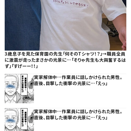
3歳息子を見た保育園の先生「何そのTシャツ！？」→職員全員
に激震が走ったまさかの光景に…「そりゃ先生も大興奮するは
ず」「すげーー！！」
実家解体中…作業員に話しかけられた男性。
直後、目撃した衝撃の光景に…「えっ」
実家解体中…作業員に話しかけられた男性。
直後、目撃した衝撃の光景に…「えっ」