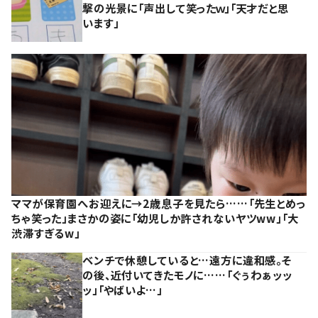
撃の光景に「声出して笑ったｗ」「天才だと思
います」
ママが保育園へお迎えに→2歳息子を見たら……「先生とめっ
ちゃ笑った」まさかの姿に「幼児しか許されないヤツww」「大
渋滞すぎるw」
ベンチで休憩していると…遠方に違和感。そ
の後、近付いてきたモノに……「ぐぅわぁッッ
ッ」「やばいよ…」