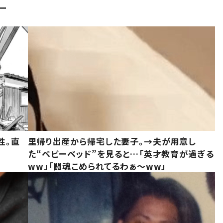
ー
性。直
里帰り出産から帰宅した妻子。→夫が用意し
た“ベビーベッド”を見ると…「英才教育が過ぎる
ww」「闘魂こめられてるわぁ～ww」