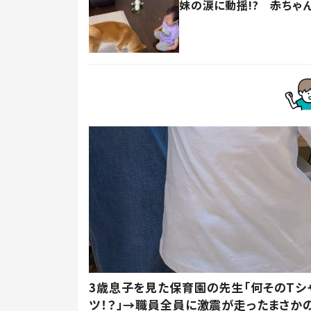
妹の涙に動揺!? 赤ちゃ
3歳息子を見た保育園の先生「何そのTシ
ツ！？」→職員全員に激震が走ったまさか