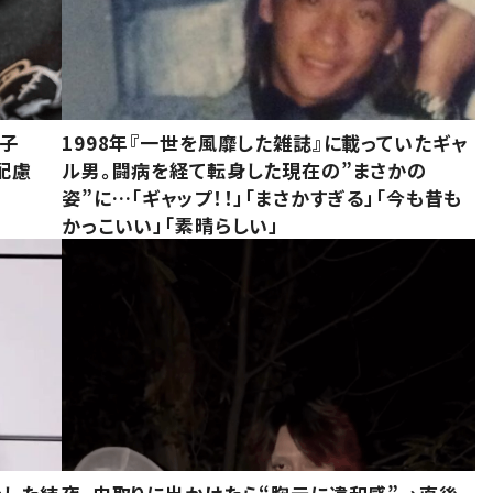
息子
1998年『一世を風靡した雑誌』に載っていたギャ
配慮
ル男。闘病を経て転身した現在の”まさかの
姿”に…「ギャップ！！」「まさかすぎる」「今も昔も
かっこいい」「素晴らしい」