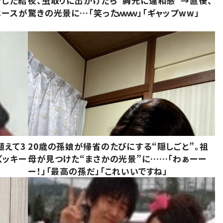
をした結
夜、虫取りに出かけたら“胸元に違和感”→直後、
ベースが
驚きの光景に…「笑ったｗｗｗ」「ギャップww」
植えて3
20歳の孫娘が帰省のたびにする“隠しごと”。祖
ズッキー
母が見つけた“まさかの光景”に……「わぁーー
ー！」「最高の孫だ」「これいいですね」