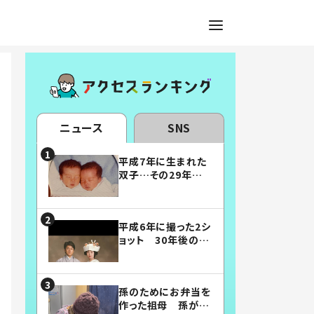
ニュース
SNS
平成7年に生まれた
双子…その29年後
の姿に「漫画みたい」
「素敵すぎる」
平成6年に撮った2シ
ョット 30年後の姿
に…「美男美女」「こ
んな夫婦になりた
い」
孫のためにお弁当を
作った祖母 孫が絶