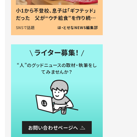
小1から不登校、息子は「ギフテッド」
だった 父が“ウチ給食”を作り続け
る理由とは #令和の親 #令和の子
SNSで話題
ほ・とせなNEWS編集部
ライター募集！
“人”のグッドニュースの取材・執筆をし
てみませんか？
お問い合わせページへ