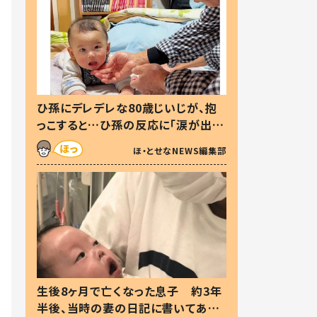
ひ孫にデレデレな80歳じいじが、抱
っこすると…ひ孫の反応に「涙が出ま
した」「可愛くて仕方ない」
ほ・とせなNEWS編集部
生後8ヶ月で亡くなった息子 約3年
半後、当時の妻の日記に書いてあっ