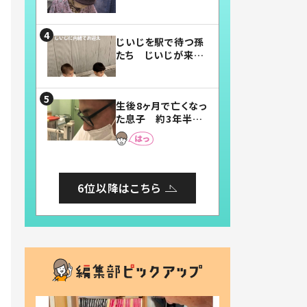
賛したお弁当に「美
味しそう」「お弁当す
ごい」
じいじを駅で待つ孫
たち じいじが来た
瞬間…！？「じいじイ
ケメン」「デレッデレ」
「嬉しくて可愛くてた
生後8ヶ月で亡くなっ
まらない」「幸せにな
た息子 約3年半
れる」
後、当時の妻の日記
に書いてあった本音
とは
6位以降はこちら