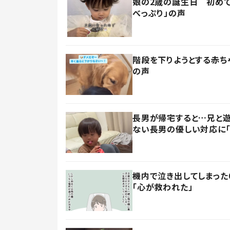
娘の2歳の誕生日 初めて
べっぷり」の声
階段を下りようとする赤ち
の声
長男が帰宅すると…兄と遊
ない長男の優しい対応に「
機内で泣き出してしまった
「心が救われた」