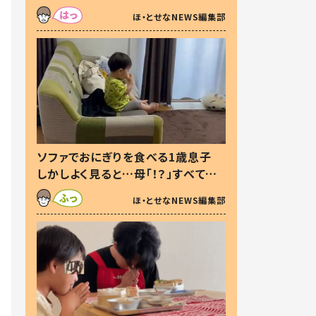
た本音とは
ほ・とせなNEWS編集部
ソファでおにぎりを食べる1歳息子
しかしよく見ると…母「！？」すべてを
察した母の投稿に「可愛いから許
ほ・とせなNEWS編集部
す！」「現行犯〜」