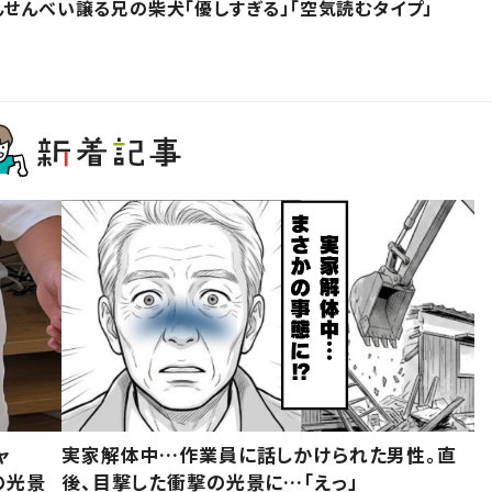
んせんべい譲る兄の柴犬「優しすぎる」「空気読むタイプ」
ャ
実家解体中…作業員に話しかけられた男性。直
の光景
後、目撃した衝撃の光景に…「えっ」