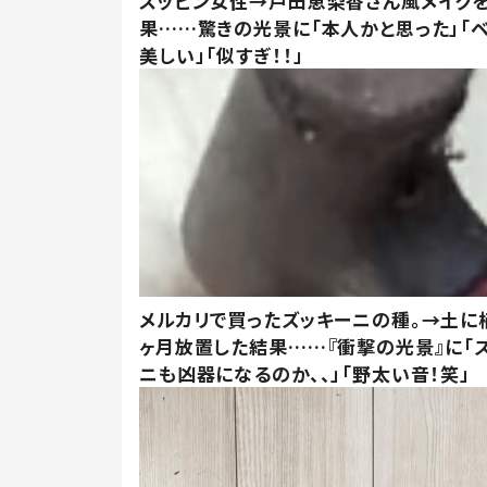
スッピン女性→戸田恵梨香さん風メイク
果……驚きの光景に「本人かと思った」「
美しい」「似すぎ！！」
メルカリで買ったズッキーニの種。→土に
ヶ月放置した結果……『衝撃の光景』に「
ニも凶器になるのか、、」「野太い音！笑」