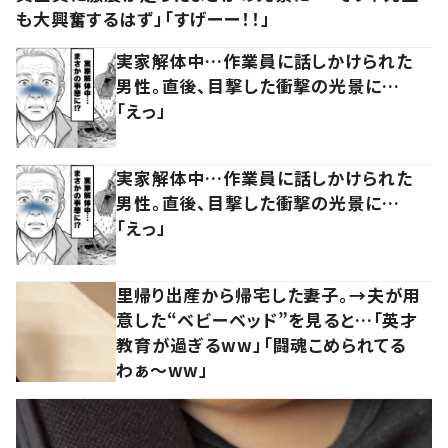
も大興奮するはず」「すげーー！！」
実家解体中…作業員に話しかけられた
男性。直後、目撃した衝撃の光景に…
「えっ」
実家解体中…作業員に話しかけられた
男性。直後、目撃した衝撃の光景に…
「えっ」
里帰り出産から帰宅した妻子。→夫が用
意した“ベビーベッド”を見ると…「英才
教育が過ぎるww」「闘魂こめられてる
わぁ～ww」