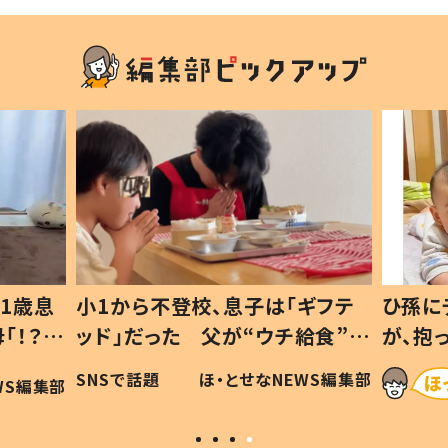
1歳息
小1から不登校、息子は「ギフテ
ひ孫に
「！？」
ッド」だった 父が“ウチ給食”を
が、抱
に「可愛
作り続ける理由とは #令和の親
「涙が
SNSで話題
ほ・とせなNEWS編集部
WS編集部
#令和の子
い」