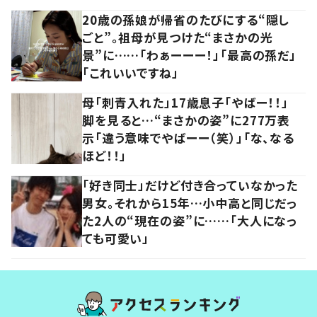
20歳の孫娘が帰省のたびにする“隠し
ごと”。祖母が見つけた“まさかの光
景”に……「わぁーーー！」「最高の孫だ」
「これいいですね」
母「刺青入れた」17歳息子「やばー！！」
脚を見ると…“まさかの姿”に277万表
示「違う意味でやばーー（笑）」「な、なる
ほど！！」
「好き同士」だけど付き合っていなかった
男女。それから15年…小中高と同じだっ
た2人の“現在の姿”に……「大人になっ
ても可愛い」