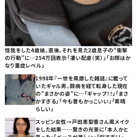
怪我をした4歳娘。直後、それを見た2歳息子の“衝撃
の行動”に…254万回表示「凄い配慮（笑）」「お顔はか
なり重症レベル」
1998年『一世を風靡した雑誌』に載って
いたギャル男。闘病を経て転身した現在
の”まさかの姿”に…「ギャップ！！」「まさ
かすぎる」「今も昔もかっこいい」「素晴
らしい」
スッピン女性→戸田恵梨香さん風メイク
をした結果……驚きの光景に「本人かと
思った」「ベースが美しい」「似すぎ！！」