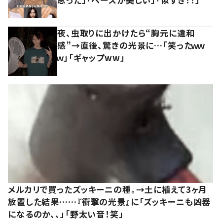
夜、虫取りに出かけたら“胸元に違和
感”→直後、驚きの光景に…「笑ったｗｗ
ｗ」「ギャップww」
メルカリで買ったズッキーニの種。→土に植えて3ヶ月
放置した結果……『衝撃の光景』に「ズッキーニも凶器
になるのか、、」「野太い音！笑」