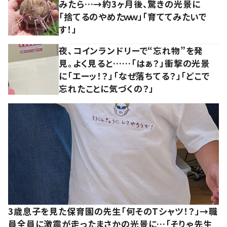
みたら…→約3ヶ月後、驚きの光景に
「捨てるのやめたｗｗ」「育ててみたいで
す！」
夜、コインランドリーで“忘れ物”を発
見。よく見ると……「はぁ？」衝撃の光景
に「エーッ！？」「なぜ落ちてる？」「どこで
忘れたことに気づくの？」
3歳息子を見た保育園の先生「何そのTシャツ！？」→職
員全員に激震が走ったまさかの光景に…「そりゃ先生