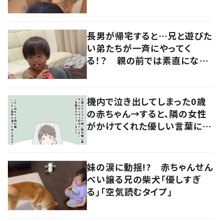
声
長男が帰宅すると…兄と遊びた
い弟たちが一斉にやってく
る！？ 親の前では素直になれ
ない長男の優しい対応に「素敵
だなと思います」
機内で泣き出してしまった0歳
の赤ちゃん→すると、隣の女性
がかけてくれた優しい言葉に
「心が救われた」
妹の涙に動揺!? 赤ちゃんせん
べい譲る兄の柴犬「優しすぎ
る」「空気読むタイプ」