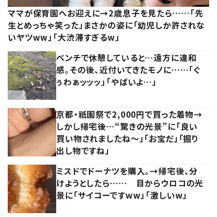
ママが保育園へお迎えに→2歳息子を見たら……「先
生とめっちゃ笑った」まさかの姿に「幼児しか許されな
いヤツww」「大渋滞すぎるw」
ベンチで休憩していると…遠方に違和
感。その後、近付いてきたモノに……「ぐ
ぅわぁッッッ」「やばいよ…」
京都・祇園祭で2,000円で買った着物→
しかし帰宅後…“驚きの光景”に「良い
買い物されましたね～」「お宝だ」「掘り
出し物ですね」
ミスドでドーナツを購入。→帰宅後、分
けようとしたら…… 目からウロコの光
景に「サイコーですww」「激しいw」