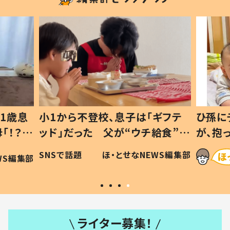
1歳息
小1から不登校、息子は「ギフテ
ひ孫に
「！？」
ッド」だった 父が“ウチ給食”を
が、抱
に「可愛
作り続ける理由とは #令和の親
「涙が
SNSで話題
ほ・とせなNEWS編集部
WS編集部
#令和の子
い」
ライター募集！