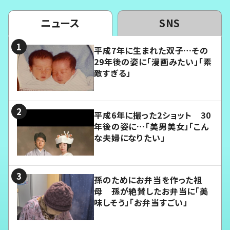
ニュース
SNS
平成7年に生まれた双子…その
29年後の姿に「漫画みたい」「素
敵すぎる」
平成6年に撮った2ショット 30
年後の姿に…「美男美女」「こん
な夫婦になりたい」
孫のためにお弁当を作った祖
母 孫が絶賛したお弁当に「美
味しそう」「お弁当すごい」