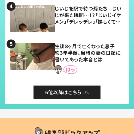
じいじを駅で待つ孫たち じい
じが来た瞬間…！？「じいじイケ
メン」「デレッデレ」「嬉しくて可
愛くてたまらない」「幸せになれ
る」
生後8ヶ月で亡くなった息子
約3年半後、当時の妻の日記に
書いてあった本音とは
6位以降はこちら