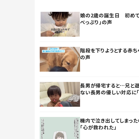
娘の2歳の誕生日 初めて
べっぷり」の声
階段を下りようとする赤ち
の声
長男が帰宅すると…兄と遊
ない長男の優しい対応に「
機内で泣き出してしまった
「心が救われた」