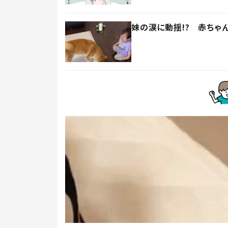
妹の涙に動揺!? 赤ちゃ