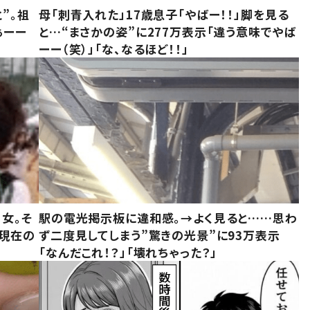
”。祖
母「刺青入れた」17歳息子「やばー！！」脚を見る
ぁーー
と…“まさかの姿”に277万表示「違う意味でやば
ーー（笑）」「な、なるほど！！」
女。そ
駅の電光掲示板に違和感。→よく見ると……思わ
“現在の
ず二度見してしまう”驚きの光景”に93万表示
「なんだこれ！？」「壊れちゃった？」