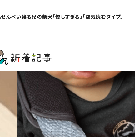
んせんべい譲る兄の柴犬「優しすぎる」「空気読むタイプ」