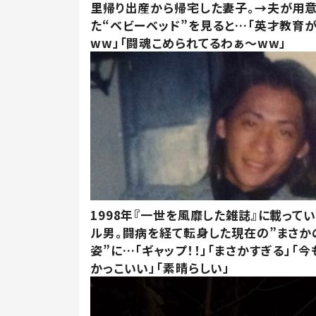
里帰り出産から帰宅した妻子。→夫が用
た“ベビーベッド”を見ると…「英才教育
ww」「闘魂こめられてるわぁ～ww」
1998年『一世を風靡した雑誌』に載って
ル男。闘病を経て転身した現在の”まさか
姿”に…「ギャップ！！」「まさかすぎる」「
かっこいい」「素晴らしい」