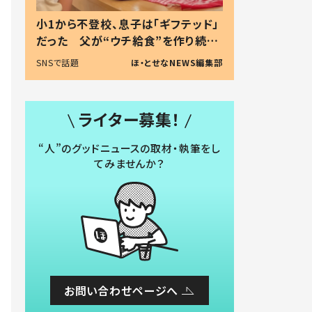
小1から不登校、息子は「ギフテッド」
だった 父が“ウチ給食”を作り続け
る理由とは #令和の親 #令和の子
SNSで話題
ほ・とせなNEWS編集部
ライター募集！
“人”のグッドニュースの取材・執筆をし
てみませんか？
お問い合わせページへ