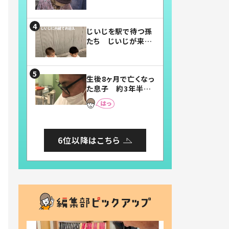
賛したお弁当に「美
味しそう」「お弁当す
ごい」
じいじを駅で待つ孫
たち じいじが来た
瞬間…！？「じいじイ
ケメン」「デレッデレ」
「嬉しくて可愛くてた
生後8ヶ月で亡くなっ
まらない」「幸せにな
た息子 約3年半
れる」
後、当時の妻の日記
に書いてあった本音
とは
6位以降はこちら