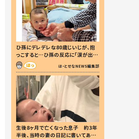
ひ孫にデレデレな80歳じいじが、抱
っこすると…ひ孫の反応に「涙が出ま
した」「可愛くて仕方ない」
ほ・とせなNEWS編集部
生後8ヶ月で亡くなった息子 約3年
半後、当時の妻の日記に書いてあっ