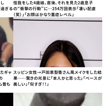
意し
怪我をした4歳娘。直後、それを見た2歳息子
が過ぎる
の“衝撃の行動”に…254万回表示「凄い配慮
（笑）」「お顔はかなり重症レベル」
いたギャ
スッピン女性→戸田恵梨香さん風メイクをした結
の
果……驚きの光景に「本人かと思った」「ベースが
今も昔も
美しい」「似すぎ！！」