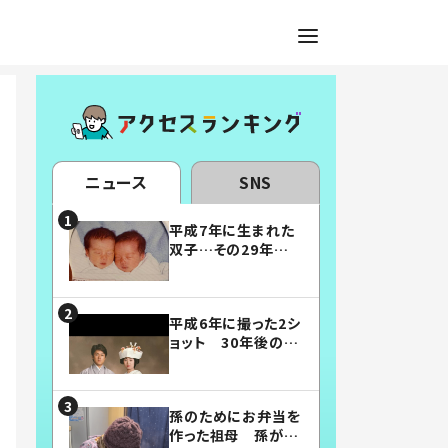
ニュース
SNS
平成7年に生まれた
双子…その29年後
の姿に「漫画みたい」
「素敵すぎる」
平成6年に撮った2シ
ョット 30年後の姿
に…「美男美女」「こ
んな夫婦になりた
い」
孫のためにお弁当を
作った祖母 孫が絶