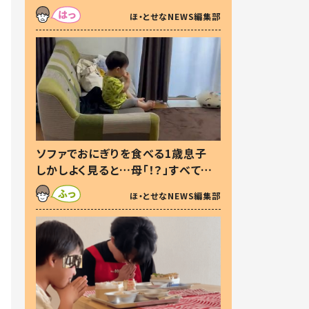
た本音とは
ほ・とせなNEWS編集部
ソファでおにぎりを食べる1歳息子
しかしよく見ると…母「！？」すべてを
察した母の投稿に「可愛いから許
ほ・とせなNEWS編集部
す！」「現行犯〜」