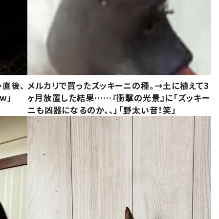
→直後、
メルカリで買ったズッキーニの種。→土に植えて3
w」
ヶ月放置した結果……『衝撃の光景』に「ズッキー
ニも凶器になるのか、、」「野太い音！笑」