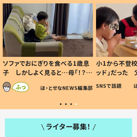
1歳息
小1から不登校、息子は「ギフテ
ひ孫に
「！？」
ッド」だった 父が“ウチ給食”を
が、抱
に「可愛
作り続ける理由とは #令和の親
「涙が
SNSで話題
ほ・とせなNEWS編集部
WS編集部
#令和の子
い」
ライター募集！