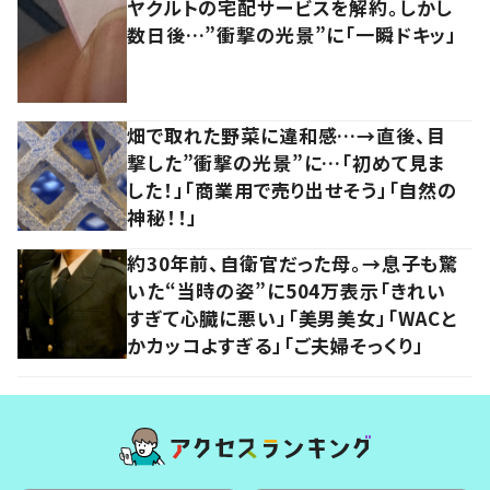
ヤクルトの宅配サービスを解約。しかし
数日後…”衝撃の光景”に「一瞬ドキッ」
畑で取れた野菜に違和感…→直後、目
撃した”衝撃の光景”に…「初めて見ま
した！」「商業用で売り出せそう」「自然の
神秘！！」
約30年前、自衛官だった母。→息子も驚
いた“当時の姿”に504万表示「きれい
すぎて心臓に悪い」「美男美女」「WACと
かカッコよすぎる」「ご夫婦そっくり」