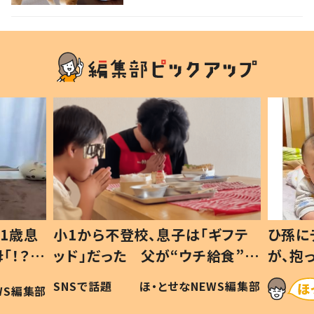
1歳息
小1から不登校、息子は「ギフテ
ひ孫に
「！？」
ッド」だった 父が“ウチ給食”を
が、抱
に「可愛
作り続ける理由とは #令和の親
「涙が
SNSで話題
ほ・とせなNEWS編集部
WS編集部
#令和の子
い」