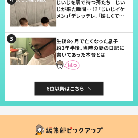
じいじを駅で待つ孫たち じい
じが来た瞬間…！？「じいじイケ
メン」「デレッデレ」「嬉しくて可
愛くてたまらない」「幸せになれ
る」
生後8ヶ月で亡くなった息子
約3年半後、当時の妻の日記に
書いてあった本音とは
6位以降はこちら