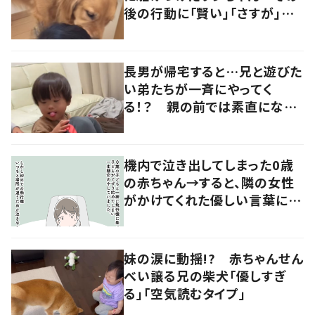
後の行動に「賢い」「さすが」の
声
長男が帰宅すると…兄と遊びた
い弟たちが一斉にやってく
る！？ 親の前では素直になれ
ない長男の優しい対応に「素敵
だなと思います」
機内で泣き出してしまった0歳
の赤ちゃん→すると、隣の女性
がかけてくれた優しい言葉に
「心が救われた」
妹の涙に動揺!? 赤ちゃんせん
べい譲る兄の柴犬「優しすぎ
る」「空気読むタイプ」