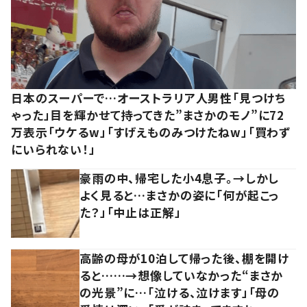
日本のスーパーで…オーストラリア人男性「見つけち
ゃった」目を輝かせて持ってきた”まさかのモノ”に72
万表示「ウケるw」「すげえものみつけたねw」「買わず
にいられない！」
豪雨の中、帰宅した小4息子。→しかし
よく見ると…まさかの姿に「何が起こっ
た？」「中止は正解」
高齢の母が10泊して帰った後、棚を開け
ると……→想像していなかった“まさか
の光景”に…「泣ける、泣けます」「母の