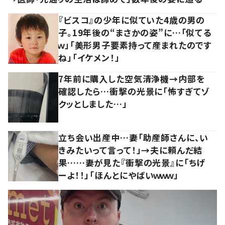
『ビスコ』の少年に似ていた4歳の男の
子。19年後の“まさかの姿”に…「似てる
ｗ」「美形男子要素持って産まれたのです
ね」「イケメン！」
7年前に購入した空気清浄機→内部を
確認したら…衝撃の光景に「怖すぎてゾ
クッとしました…」
立ち会い出産中…妻「助産師さんに、い
きみたいって言って！」→夫に頼んだ結
果……妻が見た『衝撃の光景』に「ちげ
ーよ！！」「ほんとにやばいｗｗｗ」