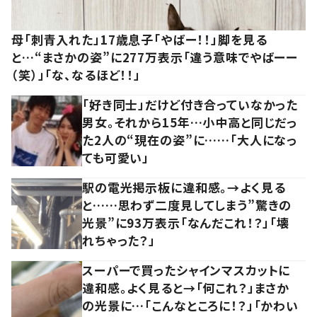
母「刺青入れた」17歳息子「やばー！！」脚を見る
と…“まさかの姿”に277万表示「違う意味でやばーー
（笑）」「な、なるほど！！」
「好き同士」だけど付き合っていなかった
男女。それから15年…小中高と同じだっ
た2人の“現在の姿”に……「大人になっ
ても可愛い」
駅の電光掲示板に違和感。→よく見る
と……思わず二度見してしまう”驚きの
光景”に93万表示「なんだこれ！？」「壊
れちゃった？」
スーパーで買ったシャインマスカットに
違和感。よく見ると→「何これ？」まさか
の光景に…「こんなところに！？」「かわい