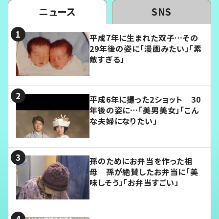
ニュース
SNS
平成7年に生まれた双子…その
29年後の姿に「漫画みたい」「素
敵すぎる」
平成6年に撮った2ショット 30
年後の姿に…「美男美女」「こん
な夫婦になりたい」
孫のためにお弁当を作った祖
母 孫が絶賛したお弁当に「美
味しそう」「お弁当すごい」