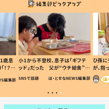
1歳息
小1から不登校、息子は「ギフテ
ひ孫に
「！？」
ッド」だった 父が“ウチ給食”を
が、抱
に「可愛
作り続ける理由とは #令和の親
「涙が
SNSで話題
ほ・とせなNEWS編集部
WS編集部
#令和の子
い」