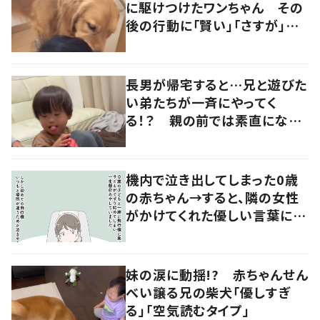
に駆けつけたワンちゃん その
後の行動に「賢い」「さすが」の
声
長男が帰宅すると…兄と遊びた
い弟たちが一斉にやってく
る！？ 親の前では素直になれ
ない長男の優しい対応に「素敵
だなと思います」
機内で泣き出してしまった0歳
の赤ちゃん→すると、隣の女性
がかけてくれた優しい言葉に
「心が救われた」
妹の涙に動揺!? 赤ちゃんせん
べい譲る兄の柴犬「優しすぎ
る」「空気読むタイプ」