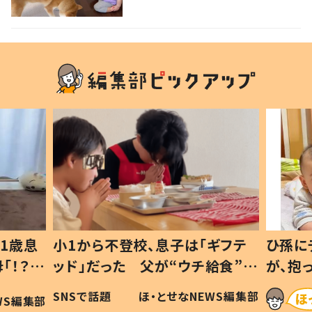
1歳息
小1から不登校、息子は「ギフテ
ひ孫に
「！？」
ッド」だった 父が“ウチ給食”を
が、抱
に「可愛
作り続ける理由とは #令和の親
「涙が
SNSで話題
ほ・とせなNEWS編集部
WS編集部
#令和の子
い」