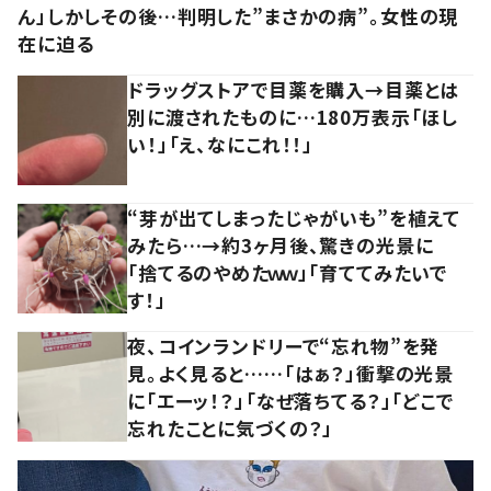
ん」しかしその後…判明した”まさかの病”。女性の現
在に迫る
ドラッグストアで目薬を購入→目薬とは
別に渡されたものに…180万表示「ほし
い！」「え、なにこれ！！」
“芽が出てしまったじゃがいも”を植えて
みたら…→約3ヶ月後、驚きの光景に
「捨てるのやめたｗｗ」「育ててみたいで
す！」
夜、コインランドリーで“忘れ物”を発
見。よく見ると……「はぁ？」衝撃の光景
に「エーッ！？」「なぜ落ちてる？」「どこで
忘れたことに気づくの？」