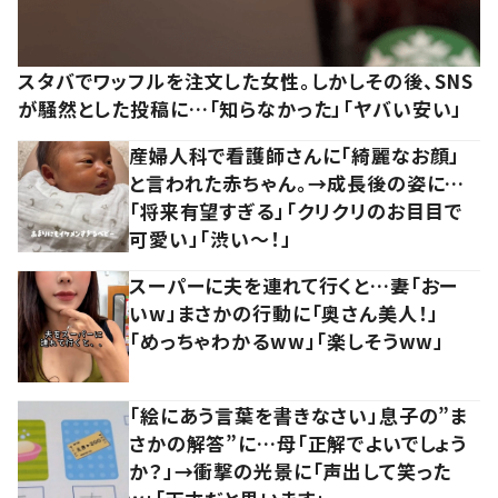
スタバでワッフルを注文した女性。しかしその後、SNS
が騒然とした投稿に…「知らなかった」「ヤバい安い」
産婦人科で看護師さんに「綺麗なお顔」
と言われた赤ちゃん。→成長後の姿に…
「将来有望すぎる」「クリクリのお目目で
可愛い」「渋い～！」
スーパーに夫を連れて行くと…妻「おー
いw」まさかの行動に「奥さん美人！」
「めっちゃわかるww」「楽しそうww」
「絵にあう言葉を書きなさい」息子の”ま
さかの解答”に…母「正解でよいでしょう
か？」→衝撃の光景に「声出して笑った