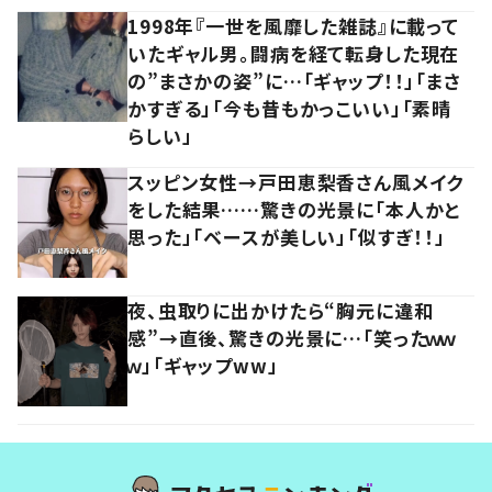
1998年『一世を風靡した雑誌』に載って
いたギャル男。闘病を経て転身した現在
の”まさかの姿”に…「ギャップ！！」「まさ
かすぎる」「今も昔もかっこいい」「素晴
らしい」
スッピン女性→戸田恵梨香さん風メイク
をした結果……驚きの光景に「本人かと
思った」「ベースが美しい」「似すぎ！！」
夜、虫取りに出かけたら“胸元に違和
感”→直後、驚きの光景に…「笑ったｗｗ
ｗ」「ギャップww」