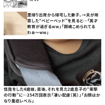
里帰り出産から帰宅した妻子。→夫が用
意した“ベビーベッド”を見ると…「英才
教育が過ぎるww」「闘魂こめられてる
わぁ～ww」
怪我をした4歳娘。直後、それを見た2歳息子の“衝撃
の行動”に…254万回表示「凄い配慮（笑）」「お顔はか
なり重症レベル」