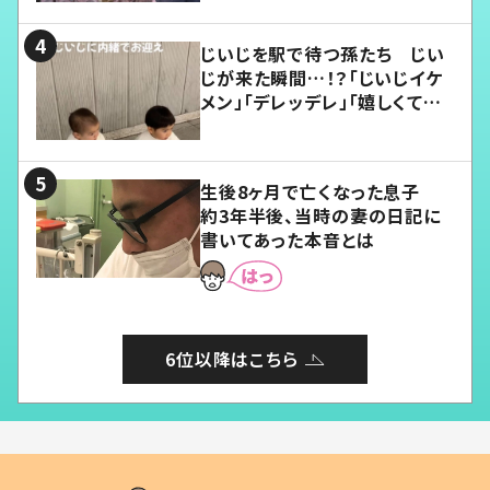
じいじを駅で待つ孫たち じい
じが来た瞬間…！？「じいじイケ
メン」「デレッデレ」「嬉しくて可
愛くてたまらない」「幸せになれ
る」
生後8ヶ月で亡くなった息子
約3年半後、当時の妻の日記に
書いてあった本音とは
6位以降はこちら