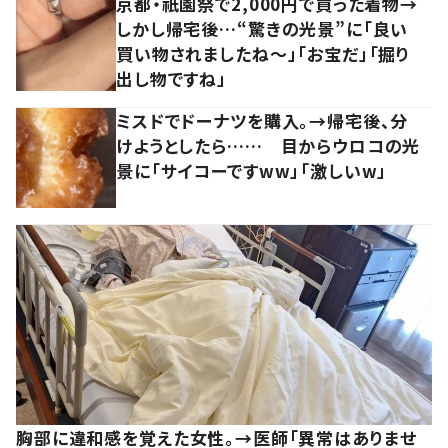
京都・祇園祭で2,000円で買った着物→
しかし帰宅後…“驚きの光景”に「良い
買い物されましたね～」「お宝だ」「掘り
出し物ですね」
ミスドでドーナツを購入。→帰宅後、分
けようとしたら…… 目からウロコの光
景に「サイコーですww」「激しいw」
胸部に違和感を覚えた女性。→医師「異常はありませ