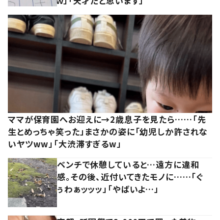
ｗ」「天才だと思います」
ママが保育園へお迎えに→2歳息子を見たら……「先
生とめっちゃ笑った」まさかの姿に「幼児しか許されな
いヤツww」「大渋滞すぎるw」
ベンチで休憩していると…遠方に違和
感。その後、近付いてきたモノに……「ぐ
ぅわぁッッッ」「やばいよ…」