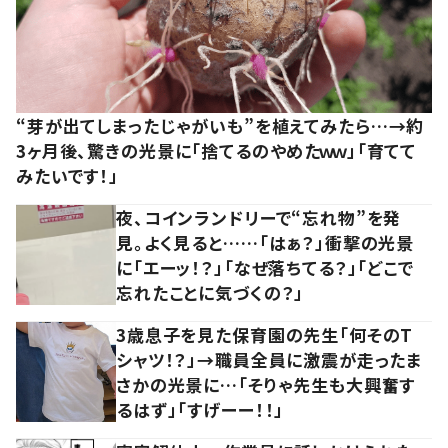
“芽が出てしまったじゃがいも”を植えてみたら…→約
3ヶ月後、驚きの光景に「捨てるのやめたｗｗ」「育てて
みたいです！」
夜、コインランドリーで“忘れ物”を発
見。よく見ると……「はぁ？」衝撃の光景
に「エーッ！？」「なぜ落ちてる？」「どこで
忘れたことに気づくの？」
3歳息子を見た保育園の先生「何そのT
シャツ！？」→職員全員に激震が走ったま
さかの光景に…「そりゃ先生も大興奮す
るはず」「すげーー！！」