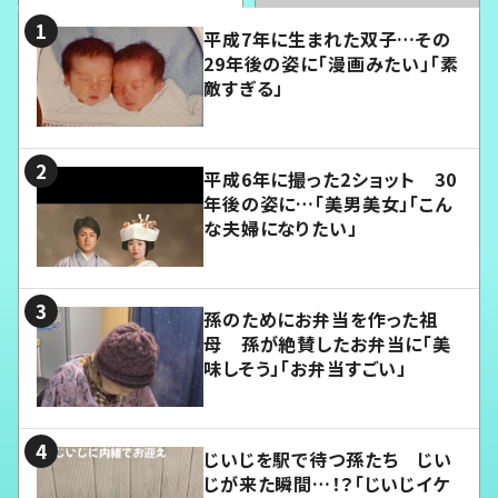
平成7年に生まれた双子…その
29年後の姿に「漫画みたい」「素
敵すぎる」
平成6年に撮った2ショット 30
年後の姿に…「美男美女」「こん
な夫婦になりたい」
孫のためにお弁当を作った祖
母 孫が絶賛したお弁当に「美
味しそう」「お弁当すごい」
じいじを駅で待つ孫たち じい
じが来た瞬間…！？「じいじイケ