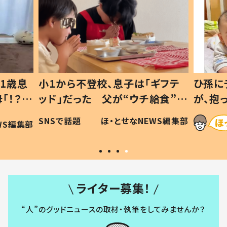
1歳息
小1から不登校、息子は「ギフテ
ひ孫に
「！？」
ッド」だった 父が“ウチ給食”を
が、抱
に「可愛
作り続ける理由とは #令和の親
「涙が
SNSで話題
ほ・とせなNEWS編集部
WS編集部
#令和の子
い」
ライター募集！
“人”のグッドニュースの取材・執筆をしてみませんか？