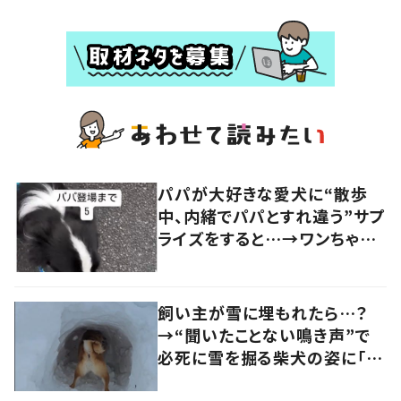
パパが大好きな愛犬に“散歩
中、内緒でパパとすれ違う”サプ
ライズをすると…→ワンちゃん
の反応に「可愛すぎる」「賢い
子」の声
飼い主が雪に埋もれたら…？
→“聞いたことない鳴き声”で
必死に雪を掘る柴犬の姿に「涙
出そう」「やさしい」の声