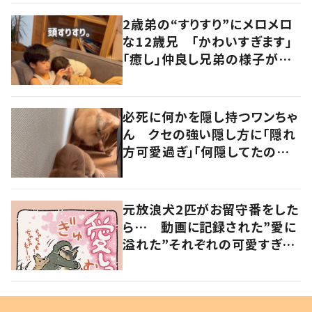
2歳弟の“すりすり”にメロメロ
な12歳兄 「かわいすぎます」
「癒し」仲良し兄弟の様子が
101万再生
必死に何かを隠し持つワンちゃ
ん クセの強い隠し方に「隠れ
方可愛過ぎ」「何隠してたのか
な？」の声
元放浪犬2匹がお留守番をした
ら… 動画に記録された”愛に
溢れた”それぞれの可愛すぎる
姿に「愛しっ…！」