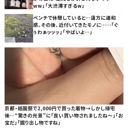
ww」「大渋滞すぎるw」
ベンチで休憩していると…遠方に違和
感。その後、近付いてきたモノに……「ぐ
ぅわぁッッッ」「やばいよ…」
京都・祇園祭で2,000円で買った着物→しかし帰宅
後…“驚きの光景”に「良い買い物されましたね～」「お
宝だ」「掘り出し物ですね」