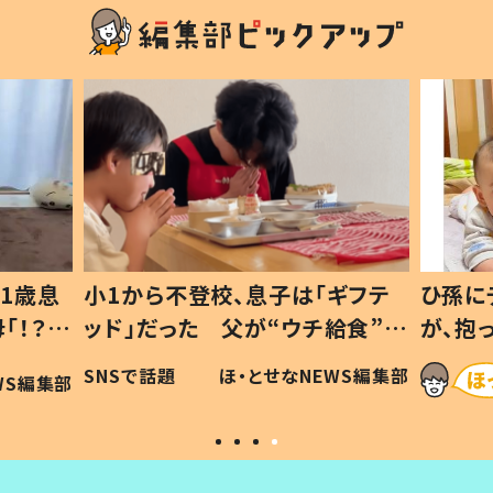
1歳息
小1から不登校、息子は「ギフテ
ひ孫に
「！？」
ッド」だった 父が“ウチ給食”を
が、抱
に「可愛
作り続ける理由とは #令和の親
「涙が
SNSで話題
ほ・とせなNEWS編集部
WS編集部
#令和の子
い」