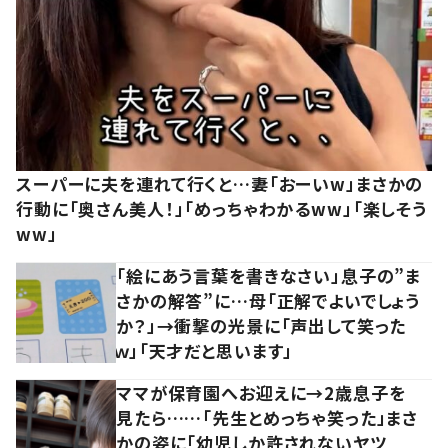
スーパーに夫を連れて行くと…妻「おーいw」まさかの
行動に「奥さん美人！」「めっちゃわかるww」「楽しそう
ww」
「絵にあう言葉を書きなさい」息子の”ま
さかの解答”に…母「正解でよいでしょう
か？」→衝撃の光景に「声出して笑った
ｗ」「天才だと思います」
ママが保育園へお迎えに→2歳息子を
見たら……「先生とめっちゃ笑った」まさ
かの姿に「幼児しか許されないヤツ