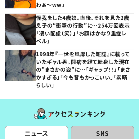
わぁ～ww」
怪我をした4歳娘。直後、それを見た2歳
息子の“衝撃の行動”に…254万回表示
「凄い配慮（笑）」「お顔はかなり重症レ
ベル」
1998年『一世を風靡した雑誌』に載って
いたギャル男。闘病を経て転身した現在
の”まさかの姿”に…「ギャップ！！」「まさ
かすぎる」「今も昔もかっこいい」「素晴
らしい」
ニュース
SNS