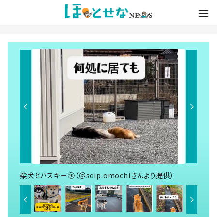
柴犬とハスキー⑩（＠seip.omochiさんより提供）