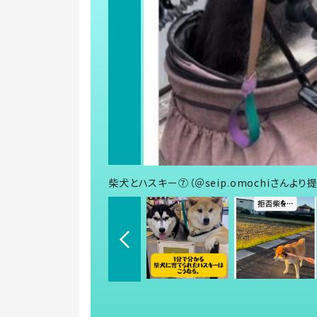
柴犬とハスキー⑦（＠seip.omochiさんより