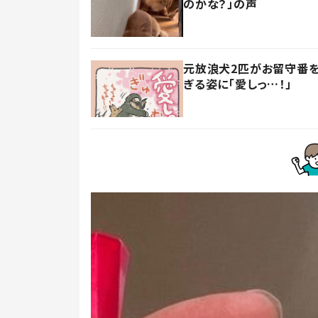
のかな？」の声
元放浪犬2匹がお留守番を
ぎる姿に「愛しっ…！」