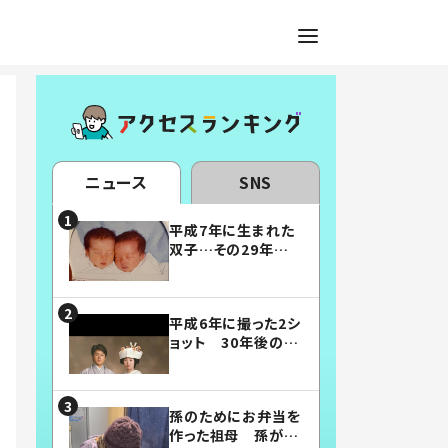
ニュース
SNS
平成7年に生まれた
双子…その29年後
の姿に「漫画みたい」
「素敵すぎる」
平成6年に撮った2シ
ョット 30年後の姿
に…「美男美女」「こ
んな夫婦になりた
い」
孫のためにお弁当を
作った祖母 孫が絶