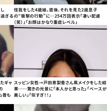
意し
怪我をした4歳娘。直後、それを見た2歳息子
が過ぎる
の“衝撃の行動”に…254万回表示「凄い配慮
（笑）」「お顔はかなり重症レベル」
いたギャ
スッピン女性→戸田恵梨香さん風メイクをした結
の
果……驚きの光景に「本人かと思った」「ベースが
今も昔も
美しい」「似すぎ！！」