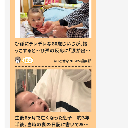
ひ孫にデレデレな80歳じいじが、抱
っこすると…ひ孫の反応に「涙が出ま
した」「可愛くて仕方ない」
ほ・とせなNEWS編集部
生後8ヶ月で亡くなった息子 約3年
半後、当時の妻の日記に書いてあっ