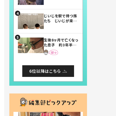
賛したお弁当に「美
味しそう」「お弁当す
ごい」
じいじを駅で待つ孫
たち じいじが来た
瞬間…！？「じいじイ
ケメン」「デレッデレ」
「嬉しくて可愛くてた
生後8ヶ月で亡くなっ
まらない」「幸せにな
た息子 約3年半
れる」
後、当時の妻の日記
に書いてあった本音
とは
6位以降はこちら