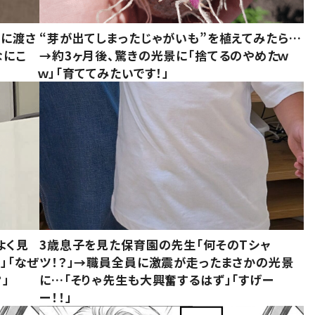
別に渡さ
“芽が出てしまったじゃがいも”を植えてみたら…
なにこ
→約3ヶ月後、驚きの光景に「捨てるのやめたｗ
ｗ」「育ててみたいです！」
よく見
3歳息子を見た保育園の先生「何そのTシャ
」「なぜ
ツ！？」→職員全員に激震が走ったまさかの光景
」
に…「そりゃ先生も大興奮するはず」「すげー
ー！！」