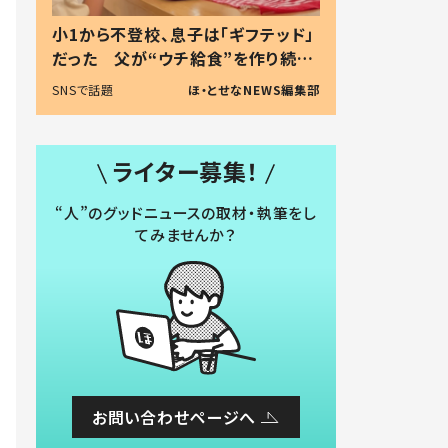
小1から不登校、息子は「ギフテッド」
だった 父が“ウチ給食”を作り続け
る理由とは #令和の親 #令和の子
SNSで話題
ほ・とせなNEWS編集部
ライター募集！
“人”のグッドニュースの取材・執筆をし
てみませんか？
お問い合わせページへ