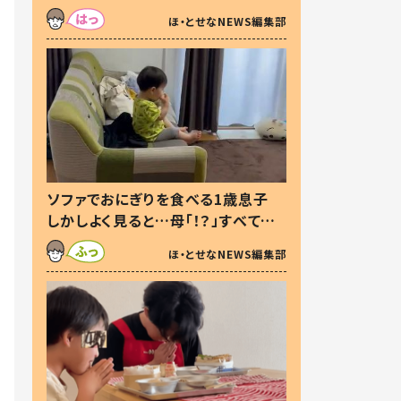
た本音とは
ほ・とせなNEWS編集部
ソファでおにぎりを食べる1歳息子
しかしよく見ると…母「！？」すべてを
察した母の投稿に「可愛いから許
ほ・とせなNEWS編集部
す！」「現行犯〜」