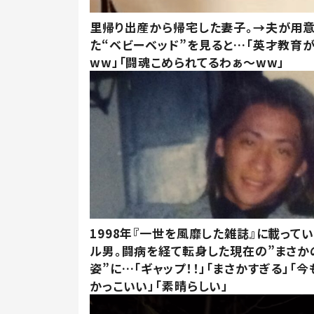
里帰り出産から帰宅した妻子。→夫が用
た“ベビーベッド”を見ると…「英才教育
ww」「闘魂こめられてるわぁ～ww」
1998年『一世を風靡した雑誌』に載って
ル男。闘病を経て転身した現在の”まさか
姿”に…「ギャップ！！」「まさかすぎる」「
かっこいい」「素晴らしい」